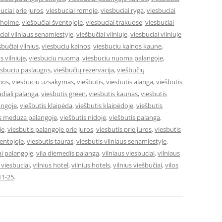
uciai prie juros
,
viesbuciai romoje
,
viesbuciai ryga
,
viesbuciai
okholme
,
viešbučiai šventojoje
,
viesbuciai trakuose
,
viesbuciai
ciai vilniaus senamiestyje
,
viešbučiai vilniuje
,
viesbuciai vilniuje
šbučiai vilnius
,
viesbuciu kainos
,
viesbuciu kainos kaune
,
s vilniuje
,
viesbuciu nuoma
,
viesbuciu nuoma palangoje
,
esbuciu paslaugos
,
viešbučių rezervacija
,
viešbučių
mos
,
viesbuciu uzsakymas
,
viešbutis
,
viesbutis alanga
,
viešbutis
adiali palanga
,
viesbutis green
,
viesbutis kaunas
,
viesbutis
angoje
,
viešbutis klaipėda
,
viešbutis klaipėdoje
,
viešbutis
is meduza palangoje
,
viešbutis nidoje
,
viešbutis palanga
,
je
,
viesbutis palangoje prie juros
,
viesbutis prie juros
,
viesbutis
ventojoje
,
viesbutis tauras
,
viesbutis vilniaus senamiestyje
,
ai palangoje
,
vila diemedis palanga
,
vilniaus viesbuciai
,
vilniaus
e viesbuciai
,
vilnius hotel
,
vilnius hotels
,
vilnius viešbučiai
,
vilos
11-25
.