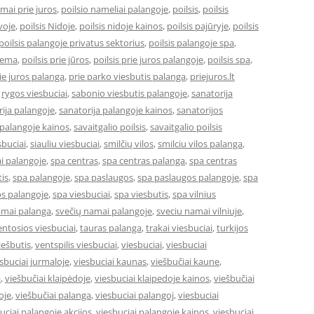
amai prie juros
,
poilsio nameliai palangoje
,
poilsis
,
poilsis
uvoje
,
poilsis Nidoje
,
poilsis nidoje kainos
,
poilsis pajūryje
,
poilsis
poilsis palangoje privatus sektorius
,
poilsis palangoje spa
,
ziema
,
poilsis prie jūros
,
poilsis prie juros palangoje
,
poilsis spa
,
ie juros palanga
,
prie parko viesbutis palanga
,
priejuros.lt
,
rygos viesbuciai
,
sabonio viesbutis palangoje
,
sanatorija
ija palangoje
,
sanatorija palangoje kainos
,
sanatorijos
 palangoje kainos
,
savaitgalio poilsis
,
savaitgalio poilsis
sbuciai
,
siauliu viesbuciai
,
smilčių vilos
,
smilciu vilos palanga
,
i palangoje
,
spa centras
,
spa centras palanga
,
spa centras
is
,
spa palangoje
,
spa paslaugos
,
spa paslaugos palangoje
,
spa
s palangoje
,
spa viesbuciai
,
spa viesbutis
,
spa vilnius
amai palanga
,
svečių namai palangoje
,
sveciu namai vilniuje
,
entosios viesbuciai
,
tauras palanga
,
trakai viesbuciai
,
turkijos
ešbutis
,
ventspilis viesbuciai
,
viesbuciai
,
viesbuciai
sbuciai jurmaloje
,
viesbuciai kaunas
,
viešbučiai kaune
,
a
,
viešbučiai klaipėdoje
,
viesbuciai klaipedoje kainos
,
viešbučiai
oje
,
viešbučiai palanga
,
viesbuciai palangoj
,
viesbuciai
uciai palangoje akcijos
,
viesbuciai palangoje kainos
,
viesbuciai