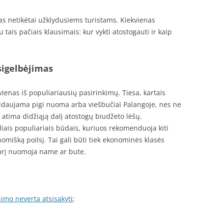
as netikėtai užklydusiems turistams. Kiekvienas
tais pačiais klausimais: kur vykti atostogauti ir kaip
sigelbėjimas
vienas iš populiariausių pasirinkimų. Tiesa, kartais
eidaujama pigi nuoma arba viešbučiai Palangoje, nes ne
atima didžiąją dalį atostogų biudžeto lėšų.
liais populiariais būdais, kuriuos rekomenduoja kiti
onomišką poilsį. Tai gali būti tiek ekonominės klasės
kurį nuomoja name ar bute.
nimo neverta atsisakyti
;