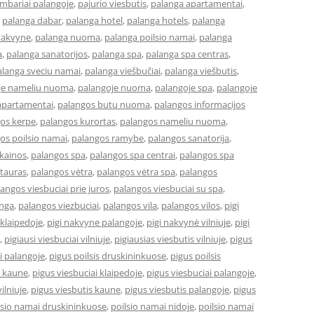
bariai palangoje
,
pajurio viesbutis
,
palanga apartamentai
,
,
palanga dabar
,
palanga hotel
,
palanga hotels
,
palanga
nakvyne
,
palanga nuoma
,
palanga poilsio namai
,
palanga
a
,
palanga sanatorijos
,
palanga spa
,
palanga spa centras
,
alanga sveciu namai
,
palanga viešbučiai
,
palanga viešbutis
,
je nameliu nuoma
,
palangoje nuoma
,
palangoje spa
,
palangoje
apartamentai
,
palangos butu nuoma
,
palangos informacijos
os kerpe
,
palangos kurortas
,
palangos nameliu nuoma
,
os poilsio namai
,
palangos ramybe
,
palangos sanatorija
,
 kainos
,
palangos spa
,
palangos spa centrai
,
palangos spa
tauras
,
palangos vėtra
,
palangos vėtra spa
,
palangos
angos viesbuciai prie juros
,
palangos viesbuciai su spa
,
anga
,
palangos viezbuciai
,
palangos vila
,
palangos vilos
,
pigi
 klaipedoje
,
pigi nakvyne palangoje
,
pigi nakvynė vilniuje
,
pigi
,
pigiausi viesbuciai vilniuje
,
pigiausias viesbutis vilniuje
,
pigus
i palangoje
,
pigus poilsis druskininkuose
,
pigus poilsis
i kaune
,
pigus viesbuciai klaipedoje
,
pigus viesbuciai palangoje
,
ilniuje
,
pigus viesbutis kaune
,
pigus viesbutis palangoje
,
pigus
lsio namai druskininkuose
,
poilsio namai nidoje
,
poilsio namai