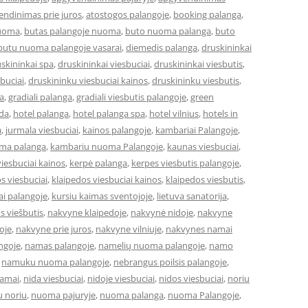
ndinimas prie juros
,
atostogos palangoje
,
booking palanga
,
nuoma
,
butas palangoje nuoma
,
buto nuoma palanga
,
buto
butu nuoma palangoje vasarai
,
diemedis palanga
,
druskininkai
skininkai spa
,
druskininkai viesbuciai
,
druskininkai viesbutis
,
buciai
,
druskininku viesbuciai kainos
,
druskininku viesbutis
,
a
,
gradiali palanga
,
gradiali viesbutis palangoje
,
green
eda
,
hotel palanga
,
hotel palanga spa
,
hotel vilnius
,
hotels in
a
,
jurmala viesbuciai
,
kainos palangoje
,
kambariai Palangoje
,
ma palanga
,
kambariu nuoma Palangoje
,
kaunas viesbuciai
,
iesbuciai kainos
,
kerpė palanga
,
kerpes viesbutis palangoje
,
s viesbuciai
,
klaipedos viesbuciai kainos
,
klaipedos viesbutis
,
ai palangoje
,
kursiu kaimas sventojoje
,
lietuva sanatorija
,
os viešbutis
,
nakvyne klaipedoje
,
nakvynė nidoje
,
nakvyne
oje
,
nakvyne prie juros
,
nakvyne vilniuje
,
nakvynes namai
ngoje
,
namas palangoje
,
namelių nuoma palangoje
,
namo
,
namuku nuoma palangoje
,
nebrangus poilsis palangoje
,
namai
,
nida viesbuciai
,
nidoje viesbuciai
,
nidos viesbuciai
,
noriu
u noriu
,
nuoma pajuryje
,
nuoma palanga
,
nuoma Palangoje
,