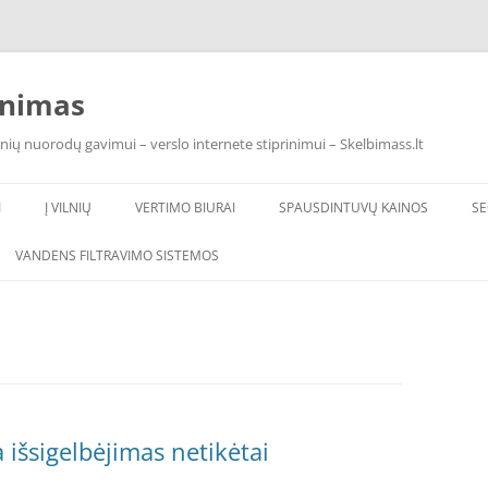
inimas
nių nuorodų gavimui – verslo internete stiprinimui – Skelbimass.lt
I
Į VILNIŲ
VERTIMO BIURAI
SPAUSDINTUVŲ KAINOS
S
VANDENS FILTRAVIMO SISTEMOS
VANDENS FILTRAI NAMUI
VANDENS FILTRAI PO KRIAUKLE
OSM
 išsigelbėjimas netikėtai