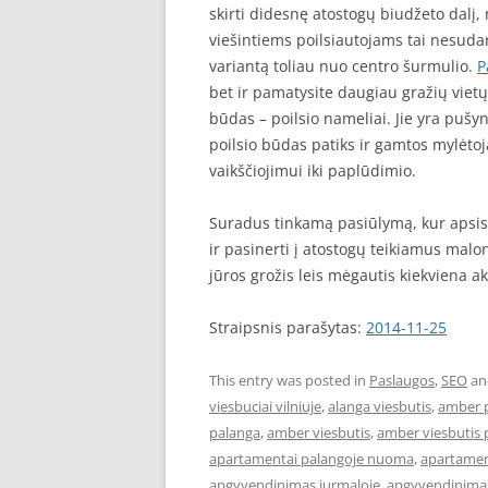
skirti didesnę atostogų biudžeto dalį, 
viešintiems poilsiautojams tai nesudar
variantą toliau nuo centro šurmulio.
P
bet ir pamatysite daugiau gražių vietų
būdas – poilsio nameliai. Jie yra pušy
poilsio būdas patiks ir gamtos mylėtoja
vaikščiojimui iki paplūdimio.
Suradus tinkamą pasiūlymą, kur apsist
ir pasinerti į atostogų teikiamus malo
jūros grožis leis mėgautis kiekviena ak
Straipsnis parašytas:
2014-11-25
This entry was posted in
Paslaugos
,
SEO
an
viesbuciai vilniuje
,
alanga viesbutis
,
amber 
palanga
,
amber viesbutis
,
amber viesbutis 
apartamentai palangoje nuoma
,
apartament
apgyvendinimas jurmaloje
,
apgyvendinimas