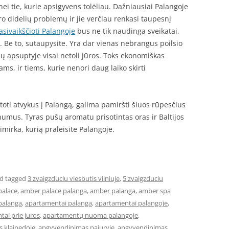
nei tie, kurie apsigyvens tolėliau. Dažniausiai Palangoje
o didelių problemų ir jie verčiau renkasi taupesnį
asivaikščioti Palangoje
bus ne tik naudinga sveikatai,
. Be to, sutaupysite. Yra dar vienas nebrangus poilsio
nų apsuptyje visai netoli jūros. Toks ekonomiškas
ms, ir tiems, kurie nenori daug laiko skirti
oti atvykus į Palangą, galima pamiršti šiuos rūpesčius
numus. Tyras pušų aromatu prisotintas oras ir Baltijos
imirka, kurią praleisite Palangoje.
d tagged
3 zvaigzduciu viesbutis vilniuje
,
5 zvaigzduciu
palace
,
amber palace palanga
,
amber palanga
,
amber spa
palanga
,
apartamentai palanga
,
apartamentai palangoje
,
ai prie juros
,
apartamentų nuoma palangoje
,
 klaipedoje
,
apgyvendinimas pajuryje
,
apgyvendinimas