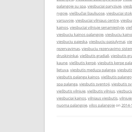
palangoje su spa
,
viesbuciai paryziuje
,
viesb
rygoje
,
viešbučiai šiauliuose
,
viesbuciai st
varsuvoje
,
viesbuciai vilniaus centre
,
viesbu
kainos
,
viesbuciai vilniuje senamiestyje
,
vie
viesbuciu kainos palangoje
,
viesbuciu kaino
viesbuciu paieska
,
viesbuciu pasiulymai
,
vi
rezervavimas
,
viesbuciu rezervavimo siste
druskininkai
,
viešbutis gradiali
,
viesbutis gr
kaune
,
viešbutis kerpė
,
viesbutis kerpe pal
lietuva
,
viesbutis meduza palanga
,
viesbut
viesbutis palanga kainos
,
viešbutis palango
spa palanga
,
viesbutis sventoji
,
viesbutis s
viešbutis vilniuje
,
viešbutis vilnius
,
viezbuci
viesbuciai kainos
,
vilniaus viesbutis
,
vilniuj
nuoma palangoje
,
vilos palangoje
on
2014-