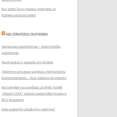
Kur pirkti šunų maistą: internetu ar
fizinėje parduotuvėje?
SEO STRAIPSNIŲ TALPINIMAS
Geriausias pasirinkimas – Automobilių
supirkimas
Nuotraukos ir spauda ant drobės
Tekinimo procesas sunkiųjų mechanizmų
komponentams – Nuo žaliavos iki giganto
Kai ramybė yra svarbiau už greitį, kodėl
„Vezam123.lt“ renkasi pedantišką tvarką ir
BCA draudimą
Kaip pagerinti užsakymų valdymą?