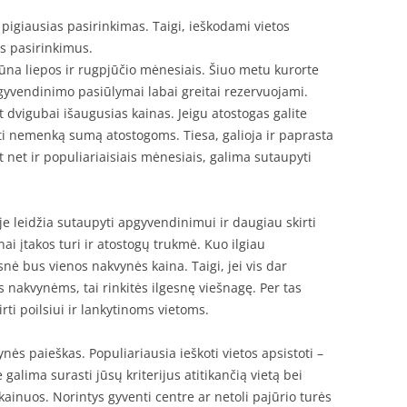
pigiausias pasirinkimas. Taigi, ieškodami vietos
us pasirinkimus.
ūna liepos ir rugpjūčio mėnesiais. Šiuo metu kurorte
pgyvendinimo pasiūlymai labai greitai rezervuojami.
 dvigubai išaugusias kainas. Jeigu atostogas galite
yti nemenką sumą atostogoms. Tiesa, galioja ir paprasta
t net ir populiariaisiais mėnesiais, galima sutaupyti
 leidžia sutaupyti apgyvendinimui ir daugiau skirti
i įtakos turi ir atostogų trukmė. Kuo ilgiau
ė bus vienos nakvynės kaina. Taigi, jei vis dar
ms nakvynėms, tai rinkitės ilgesnę viešnagę. Per tas
rti poilsiui ir lankytinoms vietoms.
s paieškas. Populiariausia ieškoti vietos apsistoti –
alima surasti jūsų kriterijus atitikančią vietą bei
i kainuos. Norintys gyventi centre ar netoli pajūrio turės