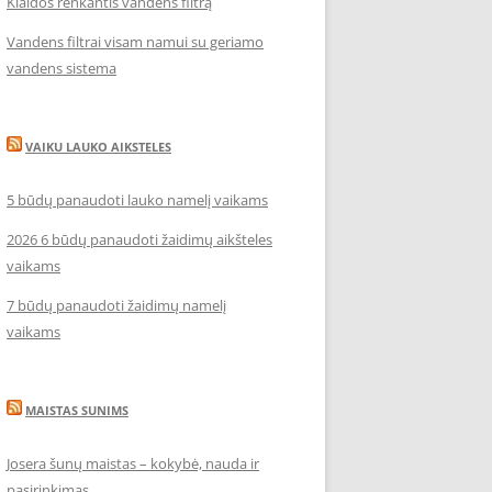
Klaidos renkantis vandens filtrą
Vandens filtrai visam namui su geriamo
vandens sistema
VAIKU LAUKO AIKSTELES
5 būdų panaudoti lauko namelį vaikams
2026 6 būdų panaudoti žaidimų aikšteles
vaikams
7 būdų panaudoti žaidimų namelį
vaikams
MAISTAS SUNIMS
Josera šunų maistas – kokybė, nauda ir
pasirinkimas