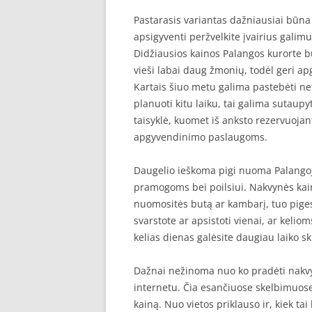
Pastarasis variantas dažniausiai būna 
apsigyventi peržvelkite įvairius galim
Didžiausios kainos Palangos kurorte b
vieši labai daug žmonių, todėl geri a
Kartais šiuo metu galima pastebėti net
planuoti kitu laiku, tai galima sutaup
taisyklė, kuomet iš anksto rezervuojan
apgyvendinimo paslaugoms.
Daugelio ieškoma pigi nuoma Palangoje
pramogoms bei poilsiui. Nakvynės kaina
nuomositės butą ar kambarį, tuo pigesn
svarstote ar apsistoti vienai, ar kelio
kelias dienas galėsite daugiau laiko ski
Dažnai nežinoma nuo ko pradėti nakvynė
internetu. Čia esančiuose skelbimuose g
kainą. Nuo vietos priklauso ir, kiek ta