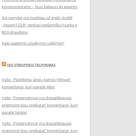
komponentams – Nuo žaliavos iki giganto
Kai ramybė yra svarbiau už greitį, kodėl
„Vezam123.lt“ renkasi pedantišką tvarką ir
BCA draudimą
Kaip pagerinti užsakymų valdymą?
SEO STRAIPSNIU TALPINIMAS
Įrašo „Plastikinių langų kainos Vilniuje“
komentaras, kurį parašė Algis
Įrašo „Prezervatyvai yra draugiškiausia
priemonė Jūsų sveikatai“ komentaras, kurį
parašė Sargiai
Įrašo „Prezervatyvai yra draugiškiausia
priemonė Jūsų sveikatai“ komentaras, kurį