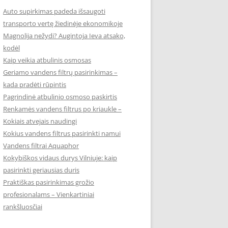
Auto supirkimas padeda išsaugoti
transporto vertę žiedinėje ekonomikoje
Magnolija nežydi? Augintoja Ieva atsako,
kodėl
Kaip veikia atbulinis osmosas
Geriamo vandens filtrų pasirinkimas –
kada pradėti rūpintis
Pagrindinė atbulinio osmoso paskirtis
Renkamės vandens filtrus po kriaukle –
Kokiais atvejais naudingi
Kokius vandens filtrus pasirinkti namui
Vandens filtrai Aquaphor
Kokybiškos vidaus durys Vilniuje: kaip
pasirinkti geriausias duris
Praktiškas pasirinkimas grožio
profesionalams – Vienkartiniai
rankšluosčiai