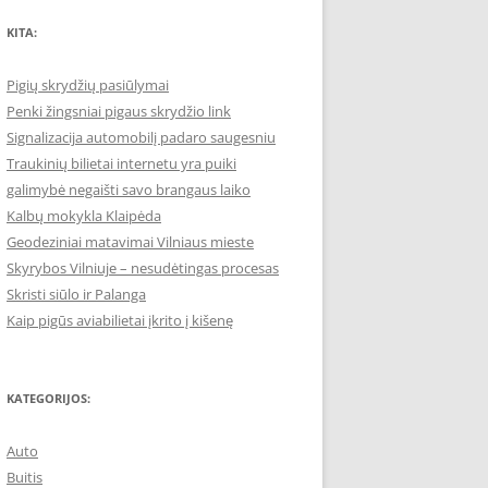
KITA:
Pigių skrydžių pasiūlymai
Penki žingsniai pigaus skrydžio link
Signalizacija automobilį padaro saugesniu
Traukinių bilietai internetu yra puiki
galimybė negaišti savo brangaus laiko
Kalbų mokykla Klaipėda
Geodeziniai matavimai Vilniaus mieste
Skyrybos Vilniuje – nesudėtingas procesas
Skristi siūlo ir Palanga
Kaip pigūs aviabilietai įkrito į kišenę
KATEGORIJOS:
Auto
Buitis