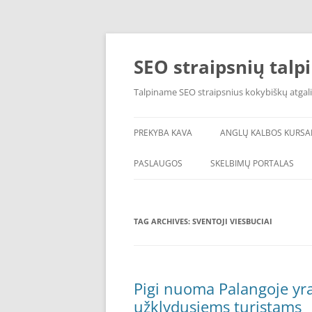
Skip
to
content
SEO straipsnių talp
Talpiname SEO straipsnius kokybiškų atgali
PREKYBA KAVA
ANGLŲ KALBOS KURSA
PASLAUGOS
SKELBIMŲ PORTALAS
TAG ARCHIVES:
SVENTOJI VIESBUCIAI
Pigi nuoma Palangoje yra
užklydusiems turistams