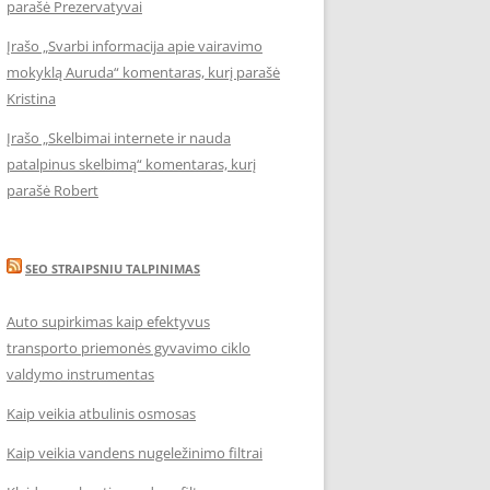
parašė Prezervatyvai
Įrašo „Svarbi informacija apie vairavimo
mokyklą Auruda“ komentaras, kurį parašė
Kristina
Įrašo „Skelbimai internete ir nauda
patalpinus skelbimą“ komentaras, kurį
parašė Robert
SEO STRAIPSNIU TALPINIMAS
Auto supirkimas kaip efektyvus
transporto priemonės gyvavimo ciklo
valdymo instrumentas
Kaip veikia atbulinis osmosas
Kaip veikia vandens nugeležinimo filtrai