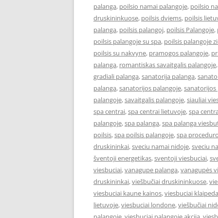
palanga
,
poilsio namai palangoje
,
poilsio n
druskininkuose
,
poilsis dviems
,
poilsis liet
palanga
,
poilsis palangoj
,
poilsis Palangoje
,
poilsis palangoje su spa
,
poilsis palangoje 
poilsis su nakvyne
,
pramogos palangoje
,
pr
palanga
,
romantiskas savaitgalis palangoje
gradiali palanga
,
sanatorija palanga
,
sanator
palanga
,
sanatorijos palangoje
,
sanatorijos
palangoje
,
savaitgalis palangoje
,
siauliai vie
spa centrai
,
spa centrai lietuvoje
,
spa centra
palangoje
,
spa palanga
,
spa palanga viesbut
poilsis
,
spa poilsis palangoje
,
spa proceduro
druskininkai
,
sveciu namai nidoje
,
sveciu n
šventoji energetikas
,
sventoji viesbuciai
,
sv
viesbuciai
,
vanagupe palanga
,
vanagupės vi
druskininkai
,
viešbučiai druskininkuose
,
vie
viesbuciai kaune kainos
,
viesbuciai klaiped
lietuvoje
,
viesbuciai londone
,
viešbučiai nid
palangoje
,
viesbuciai palangoje akcija
,
viesb