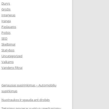
Durys
Grožis
Interjeras
Įranga
Paslaugos
Poilsis
SEO
Skelbimai
Statybos
Uncategorized
Vaikams
Vandens filtrai
Geriausias pasirinkimas – Automobilių
supirkimas
Nuotraukos ir spauda ant drobės
Tekinimo procesas sunkiųjų mechanizmų