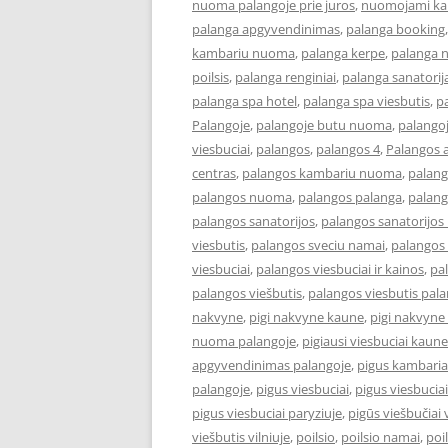
nuoma palangoje prie juros
,
nuomojami kam
palanga apgyvendinimas
,
palanga booking
kambariu nuoma
,
palanga kerpe
,
palanga 
poilsis
,
palanga renginiai
,
palanga sanatorij
palanga spa hotel
,
palanga spa viesbutis
,
p
Palangoje
,
palangoje butu nuoma
,
palango
viesbuciai
,
palangos
,
palangos 4
,
Palangos 
centras
,
palangos kambariu nuoma
,
palang
palangos nuoma
,
palangos palanga
,
palang
palangos sanatorijos
,
palangos sanatorijos
viesbutis
,
palangos sveciu namai
,
palangos 
viesbuciai
,
palangos viesbuciai ir kainos
,
pal
palangos viešbutis
,
palangos viesbutis pal
nakvyne
,
pigi nakvyne kaune
,
pigi nakvyne
nuoma palangoje
,
pigiausi viesbuciai kaune
apgyvendinimas palangoje
,
pigus kambaria
palangoje
,
pigus viesbuciai
,
pigus viesbucia
pigus viesbuciai paryziuje
,
pigūs viešbučiai v
viešbutis vilniuje
,
poilsio
,
poilsio namai
,
poi