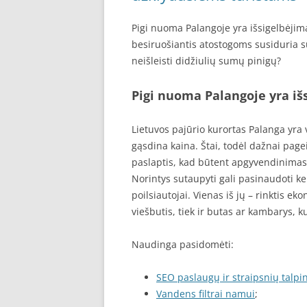
Pigi nuoma Palangoje yra išsigelbėjim
besiruošiantis atostogoms susiduria su 
neišleisti didžiulių sumų pinigų?
Pigi nuoma Palangoje yra iš
Lietuvos pajūrio kurortas Palanga yra 
gąsdina kaina. Štai, todėl dažnai pag
paslaptis, kad būtent apgyvendinimas 
Norintys sutaupyti gali pasinaudoti ke
poilsiautojai. Vienas iš jų – rinktis ek
viešbutis, tiek ir butas ar kambarys, 
Naudinga pasidomėti:
SEO paslaugų ir straipsnių talpi
Vandens filtrai namui
;