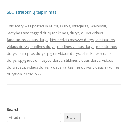
SEO straipsnių talpinimas
This entry was posted in
Buitis
,
Durys
,
Interjeras
,
Skelbimai
,
Statybos
and tagged
durų rankenos
,
durys
,
durys vidaus
,
faneruotos vidaus durys
,
kietmedzio masyvo durys
,
laminuotos
vidaus durys
,
medines durys
,
medines vidaus durys
,
nematomos
durys
,
pasleptos durys
,
pigios vidaus durys
,
plastikines vidaus
durys
,
spygliuociu masyvo durys
,
stiklines vidaus durys
,
vidaus
duru rusys
,
vidaus durys
,
vidaus karkasines durys
,
vidaus skydines
durys
on
2024-12-22
.
Search
Search