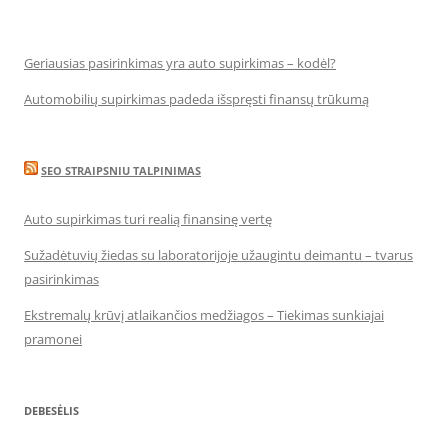
Geriausias pasirinkimas yra auto supirkimas – kodėl?
Automobilių supirkimas padeda išspręsti finansų trūkumą
SEO STRAIPSNIU TALPINIMAS
Auto supirkimas turi realią finansinę vertę
Sužadėtuvių žiedas su laboratorijoje užaugintu deimantu – tvarus
pasirinkimas
Ekstremalų krūvį atlaikančios medžiagos – Tiekimas sunkiajai
pramonei
DEBESĖLIS