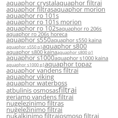
aquaphor crystal
aquaphor filtrai
aquaphor filtras
aquaphor morion
aquaphor ro 101s
aquaphor ro 101s morion
aquaphor ro 102s
aquaphor ro 206s
aquaphor ro 206s horeca
aquaphor s550
aquaphor s550 kaina
aquaphor s800
aquaphor s550 p1
aquaphor s800 kaina
aquaphor s800 p1
aquaphor s1000
aquaphor s1000 kaina
aquaphor topaz
aquaphor s1000 p1
aquaphor vandens filtrai
aquaphor viking
aquaphor waterboss
filtrai
atbulinis osmosas
geriamo vandens filtrai
nugelezinimo filtras
nugeležinimo filtrai
nukalkinimo filtrai
osmoso filtrai