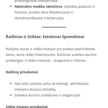
prabangiuose interjeruose.
Natūralios medžio tekstūros
: suteikia jaukumo ir
šilumos, puikiai dera klasikiniuose ir
skandinaviškuose interjeruose.
Raižiniai ir Stiklas: Estetiniai Sprendimai
Raižytos durys ir stiklo intarpai yra puikus pasirinkimas
tiems, kurie ieško išskirtinumo. Raižiniai suteikia durims
prabangos, o stiklo intarpai – lengvumo ir šviesos.
Raižinių privalumai
:
Gali būti subtilūs arba išraiškingi, atitinkantys
interjero dizaino stilistiką.
Suteikia durims unikalumo ir elegancijos.
Stiklo intarpų privalumai
: