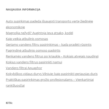
NAUJAUSIA INFORMACIJA
Auto supirkimas padeda išsaugoti transporto vertę žiedinėje
ekonomikoje
Magnolija nežydi? Augintoja Ieva atsako, kodėl
Kaip veikia atbulinis osmosas
Geriamo vandens filtrų pasirinkimas – kada pradėti rūpintis
Pagrindinė atbulinio osmoso paskirtis
Renkamės vandens filtrus po kriaukle – Kokiais atvejais naudingi
Kokius vandens filtrus pasirinkti namui
Vandens filtrai Aquaphor
Kokybiškos vidaus durys Vilniuje: kaip pasirinkti geriausias duris
Praktiškas pasirinkimas grožio profesionalams – Vienkartiniai
rankšluosčiai
KITA: