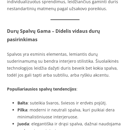
individualizuotus sprendimus, leidžiančius gaminti duris
nestandartinių matmenų pagal užsakovo poreikius.
Durų Spalvų Gama – Didelis vidaus durų
pasirinkimas
Spalvos yra esminis elementas, lemiantis durų
suderinamumą su bendra interjero stilistika. Šiuolaikinės
technologijos leidžia dažyti duris beveik bet kokia spalva,
todėl jos gali tapti arba subtiliu, arba ryškiu akcentu.
Populiariausios spalvų tendencijos
:
Balta
: suteikia švaros, šviesos ir erdvės pojūtį.
Pilka
: moderni ir neutrali spalva, kuri puikiai dera
minimalistiniuose interjeruose.
Juoda
: elegantiška ir drąsi spalva, dažnai naudojama