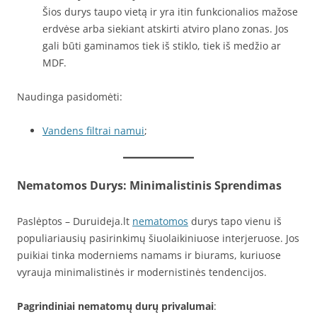
Šios durys taupo vietą ir yra itin funkcionalios mažose
erdvėse arba siekiant atskirti atviro plano zonas. Jos
gali būti gaminamos tiek iš stiklo, tiek iš medžio ar
MDF.
Naudinga pasidomėti:
Vandens filtrai namui
;
Nematomos Durys: Minimalistinis Sprendimas
Paslėptos – Duruideja.lt
nematomos
durys tapo vienu iš
populiariausių pasirinkimų šiuolaikiniuose interjeruose. Jos
puikiai tinka moderniems namams ir biurams, kuriuose
vyrauja minimalistinės ir modernistinės tendencijos.
Pagrindiniai nematomų durų privalumai
: