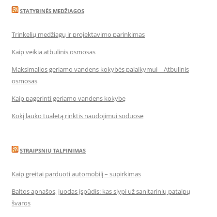
STATYBINĖS MEDŽIAGOS
Trinkelių medžiagų ir projektavimo parinkimas
Kaip veikia atbulinis osmosas
Maksimalios geriamo vandens kokybės palaikymui – Atbulinis
osmosas
Kaip pagerinti geriamo vandens kokybę
Kokį lauko tualetą rinktis naudojimui soduose
STRAIPSNIŲ TALPINIMAS
Kaip greitai parduoti automobilį – supirkimas
Baltos apnašos, juodas įspūdis: kas slypi už sanitarinių patalpų
švaros