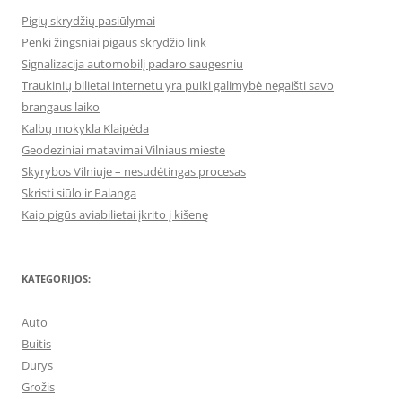
Pigių skrydžių pasiūlymai
Penki žingsniai pigaus skrydžio link
Signalizacija automobilį padaro saugesniu
Traukinių bilietai internetu yra puiki galimybė negaišti savo
brangaus laiko
Kalbų mokykla Klaipėda
Geodeziniai matavimai Vilniaus mieste
Skyrybos Vilniuje – nesudėtingas procesas
Skristi siūlo ir Palanga
Kaip pigūs aviabilietai įkrito į kišenę
KATEGORIJOS:
Auto
Buitis
Durys
Grožis