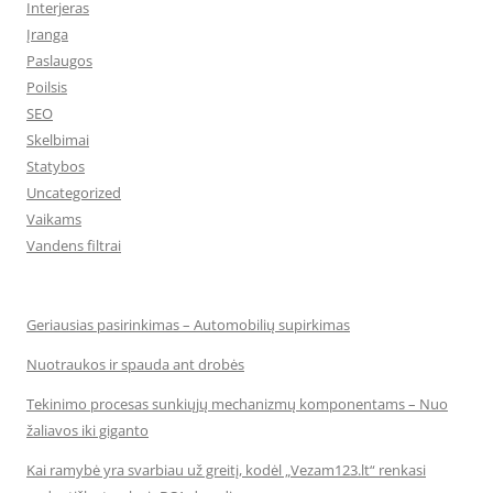
Interjeras
Įranga
Paslaugos
Poilsis
SEO
Skelbimai
Statybos
Uncategorized
Vaikams
Vandens filtrai
Geriausias pasirinkimas – Automobilių supirkimas
Nuotraukos ir spauda ant drobės
Tekinimo procesas sunkiųjų mechanizmų komponentams – Nuo
žaliavos iki giganto
Kai ramybė yra svarbiau už greitį, kodėl „Vezam123.lt“ renkasi