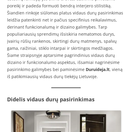
poreikį ir padeda formuoti bendrą interjero stilistiką.
Šiandien rinkoje siūlomas platus vidaus durų pasirinkimas
leidžia patenkinti net ir pačius specifinius reikalavimus,
derinant funkcionalumą ir dizaino galimybes. Tarp
populiariausių sprendimų išsiskiria nematomos durys,
įvairių rūšių rankenos, skirtingi durų matmenys, spalvų
gama, raižiniai, stiklo intarpai ir skirtingos medžiagos.
Šiame straipsnyje aptarsime pagrindinius vidaus durų
dizaino ir funkcionalumo aspektus, išsamiai nagrinėsime
pasirinkimo galimybes bei paminėsime
Duruideja.lt
, vieną
iš patikimiausių vidaus durų tiekėjų Lietuvoje.
Didelis vidaus durų pasirinkimas