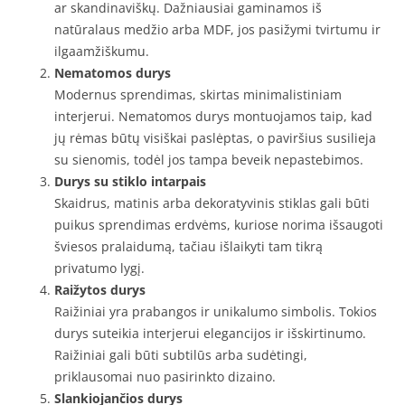
ar skandinaviškų. Dažniausiai gaminamos iš
natūralaus medžio arba MDF, jos pasižymi tvirtumu ir
ilgaamžiškumu.
Nematomos durys
Modernus sprendimas, skirtas minimalistiniam
interjerui. Nematomos durys montuojamos taip, kad
jų rėmas būtų visiškai paslėptas, o paviršius susilieja
su sienomis, todėl jos tampa beveik nepastebimos.
Durys su stiklo intarpais
Skaidrus, matinis arba dekoratyvinis stiklas gali būti
puikus sprendimas erdvėms, kuriose norima išsaugoti
šviesos pralaidumą, tačiau išlaikyti tam tikrą
privatumo lygį.
Raižytos durys
Raižiniai yra prabangos ir unikalumo simbolis. Tokios
durys suteikia interjerui elegancijos ir išskirtinumo.
Raižiniai gali būti subtilūs arba sudėtingi,
priklausomai nuo pasirinkto dizaino.
Slankiojančios durys