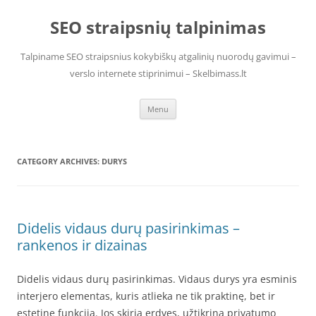
Skip
to
SEO straipsnių talpinimas
content
Talpiname SEO straipsnius kokybiškų atgalinių nuorodų gavimui –
verslo internete stiprinimui – Skelbimass.lt
Menu
CATEGORY ARCHIVES:
DURYS
Didelis vidaus durų pasirinkimas –
rankenos ir dizainas
Didelis vidaus durų pasirinkimas. Vidaus durys yra esminis
interjero elementas, kuris atlieka ne tik praktinę, bet ir
estetinę funkciją. Jos skiria erdves, užtikrina privatumo