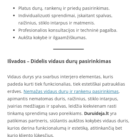
Platus durų, rankenų ir priedų pasirinkimas.
Individualizuoti sprendimai, įskaitant spalvas,
raižinius, stiklo intarpus ir matmenis.
Profesionalios konsultacijos ir techninė pagalba.
Aukšta kokybė ir ilgaamžiškumas.
Išvados – Didelis vidaus durų pasirinkimas
Vidaus durys yra svarbus interjero elementas, kuris
padeda kurti tiek funkcionalias, tiek estetiškai patrauklias
erdves.
Nemažas vidaus durų ir rankenų pasirinkimas
,
apimantis nematomas duris, raižinius, stiklo intarpus,
įvairias medžiagas ir spalvas, leidžia kiekvienam rasti
tinkamą sprendimą savo poreikiams.
Duruideja.lt
yra
patikimas partneris, siūlantis aukštos kokybės vidaus duris,
kurios derina funkcionalumą ir estetiką, atitinkančią bet
kurio kliento lūkesčius.