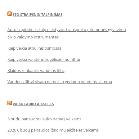
SEO STRAIPSNIU TALPINIMAS
Auto supirkimas kaip efektyvus transporto priemonės gyvavimo
ciklo valdymo instrumentas
Kaip veikia atbulinis osmosas
Kaip veikia vandens nugeležinimo filtrai
Klaidos renkantis vandens filtrą
Vandens filtrai visam namui su geriamo vandens sistema
VAIKU LAUKO AIKSTELES
5 būdų panaudoti lauko namelį vaikams
2026 6 būdų panaudoti žaidimų aikšteles vaikams