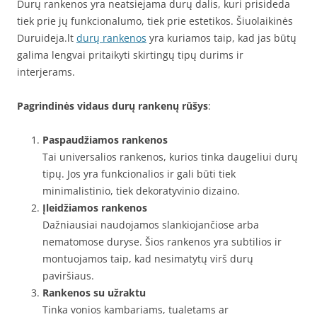
Durų rankenos yra neatsiejama durų dalis, kuri prisideda
tiek prie jų funkcionalumo, tiek prie estetikos. Šiuolaikinės
Duruideja.lt
durų rankenos
yra kuriamos taip, kad jas būtų
galima lengvai pritaikyti skirtingų tipų durims ir
interjerams.
Pagrindinės vidaus durų rankenų rūšys
:
Paspaudžiamos rankenos
Tai universalios rankenos, kurios tinka daugeliui durų
tipų. Jos yra funkcionalios ir gali būti tiek
minimalistinio, tiek dekoratyvinio dizaino.
Įleidžiamos rankenos
Dažniausiai naudojamos slankiojančiose arba
nematomose duryse. Šios rankenos yra subtilios ir
montuojamos taip, kad nesimatytų virš durų
paviršiaus.
Rankenos su užraktu
Tinka vonios kambariams, tualetams ar