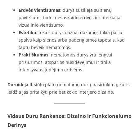
Erdvės vientisumas
: durys susilieja su sienų
paviršiumi, todėl nesuskaido erdvės ir suteikia jai
vizualinio vientisumo.
Estetika
: tokios durys dažnai dažomos tokia pačia
spalva kaip sienos arba padengiamos tapetais, kad
taptų beveik nematomos.
Praktiškumas
: nematomos durys yra lengvai
prižiūrimos, atsparios nusidėvėjimui ir tinka
intensyvaus judėjimo erdvėms.
Duruideja.lt
siūlo platų nematomų durų pasirinkimą, kuris
leidžia jas pritaikyti prie bet kokio interjero dizaino.
Vidaus Durų Rankenos: Dizaino ir Funkcionalumo
Derinys