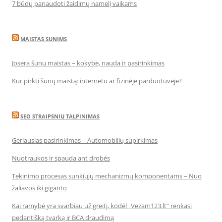
7 būdų panaudoti žaidimų namelį vaikams
MAISTAS SUNIMS
Josera šunų maistas – kokybė, nauda ir pasirinkimas
Kur pirkti šunų maistą: internetu ar fizinėje parduotuvėje?
SEO STRAIPSNIŲ TALPINIMAS
Geriausias pasirinkimas – Automobilių supirkimas
Nuotraukos ir spauda ant drobės
Tekinimo procesas sunkiųjų mechanizmų komponentams – Nuo
žaliavos iki giganto
Kai ramybė yra svarbiau už greitį, kodėl „Vezam123.lt“ renkasi
pedantišką tvarką ir BCA draudimą