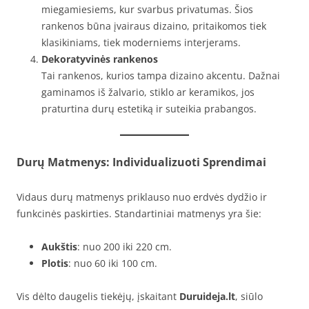
miegamiesiems, kur svarbus privatumas. Šios
rankenos būna įvairaus dizaino, pritaikomos tiek
klasikiniams, tiek moderniems interjerams.
Dekoratyvinės rankenos
Tai rankenos, kurios tampa dizaino akcentu. Dažnai
gaminamos iš žalvario, stiklo ar keramikos, jos
praturtina durų estetiką ir suteikia prabangos.
Durų Matmenys: Individualizuoti Sprendimai
Vidaus durų matmenys priklauso nuo erdvės dydžio ir
funkcinės paskirties. Standartiniai matmenys yra šie:
Aukštis
: nuo 200 iki 220 cm.
Plotis
: nuo 60 iki 100 cm.
Vis dėlto daugelis tiekėjų, įskaitant
Duruideja.lt
, siūlo