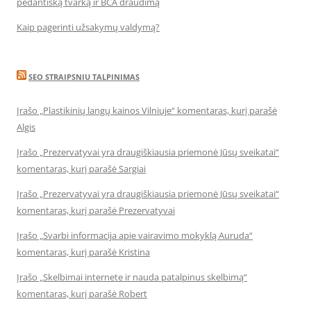
pedantišką tvarką ir BCA draudimą
Kaip pagerinti užsakymų valdymą?
SEO STRAIPSNIU TALPINIMAS
Įrašo „Plastikinių langų kainos Vilniuje“ komentaras, kurį parašė
Algis
Įrašo „Prezervatyvai yra draugiškiausia priemonė Jūsų sveikatai“
komentaras, kurį parašė Sargiai
Įrašo „Prezervatyvai yra draugiškiausia priemonė Jūsų sveikatai“
komentaras, kurį parašė Prezervatyvai
Įrašo „Svarbi informacija apie vairavimo mokyklą Auruda“
komentaras, kurį parašė Kristina
Įrašo „Skelbimai internete ir nauda patalpinus skelbimą“
komentaras, kurį parašė Robert