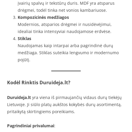
įvairių spalvų ir tekstūrų duris. MDF yra atsparus
drėgmei, todėl tinka net vonios kambariuose.
Kompozicinės medžiagos
Modernios, atsparios drėgmei ir nusidėvėjimui,
idealiai tinka intensyviai naudojamose erdvėse.
Stiklas
Naudojamas kaip intarpai arba pagrindinė durų
medžiaga. Stiklas suteikia lengvumo ir modernumo
pojūtį.
Kodėl Rinktis Duruideja.lt?
Duruideja.lt
yra viena iš pirmaujančių vidaus durų tiekėjų
Lietuvoje. Ji siūlo platų aukštos kokybės durų asortimentą,
pritaikytą skirtingiems poreikiams.
Pagrindiniai privalumai
: