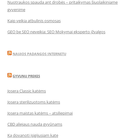
Nuotraukos spauda ant drobės – pritaikymas šiuolaikiniame
gyvenime
Kaip veikia atbulinis osmosas
GEO be SEO neveikia: SEO Mokymai eksperto įžvalgos
NAUJOS PADANGOS INTERNETU
GYVUNU PREKES
Josera Classic katėms
Josera sterilizuotoms katėms
Josera maistas katėms – atsiliepimai
CBD aliejaus nauda gyvūnams
Ką dovanoti įsigijusiam katę