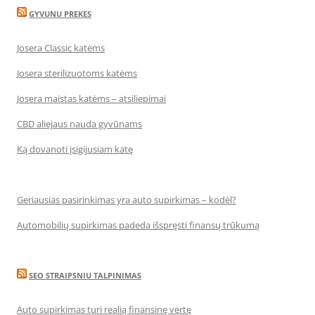
GYVUNU PREKES
Josera Classic katėms
Josera sterilizuotoms katėms
Josera maistas katėms – atsiliepimai
CBD aliejaus nauda gyvūnams
Ką dovanoti įsigijusiam katę
Geriausias pasirinkimas yra auto supirkimas – kodėl?
Automobilių supirkimas padeda išspręsti finansų trūkumą
SEO STRAIPSNIU TALPINIMAS
Auto supirkimas turi realią finansinę vertę