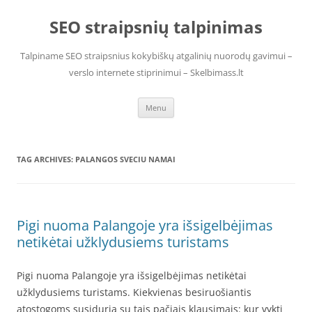
Skip
to
SEO straipsnių talpinimas
content
Talpiname SEO straipsnius kokybiškų atgalinių nuorodų gavimui –
verslo internete stiprinimui – Skelbimass.lt
Menu
TAG ARCHIVES:
PALANGOS SVECIU NAMAI
Pigi nuoma Palangoje yra išsigelbėjimas
netikėtai užklydusiems turistams
Pigi nuoma Palangoje yra išsigelbėjimas netikėtai
užklydusiems turistams. Kiekvienas besiruošiantis
atostogoms susiduria su tais pačiais klausimais: kur vykti