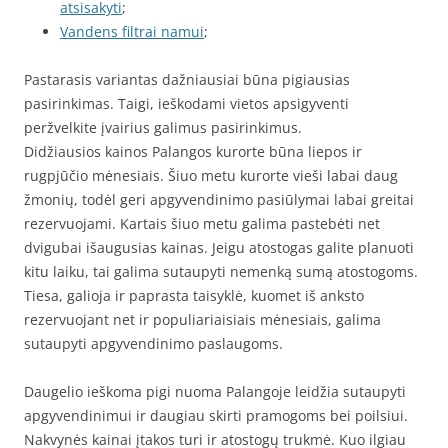
atsisakyti
;
Vandens filtrai namui
;
Pastarasis variantas dažniausiai būna pigiausias
pasirinkimas. Taigi, ieškodami vietos apsigyventi
peržvelkite įvairius galimus pasirinkimus.
Didžiausios kainos Palangos kurorte būna liepos ir
rugpjūčio mėnesiais. Šiuo metu kurorte vieši labai daug
žmonių, todėl geri apgyvendinimo pasiūlymai labai greitai
rezervuojami. Kartais šiuo metu galima pastebėti net
dvigubai išaugusias kainas. Jeigu atostogas galite planuoti
kitu laiku, tai galima sutaupyti nemenką sumą atostogoms.
Tiesa, galioja ir paprasta taisyklė, kuomet iš anksto
rezervuojant net ir populiariaisiais mėnesiais, galima
sutaupyti apgyvendinimo paslaugoms.
Daugelio ieškoma pigi nuoma Palangoje leidžia sutaupyti
apgyvendinimui ir daugiau skirti pramogoms bei poilsiui.
Nakvynės kainai įtakos turi ir atostogų trukmė. Kuo ilgiau