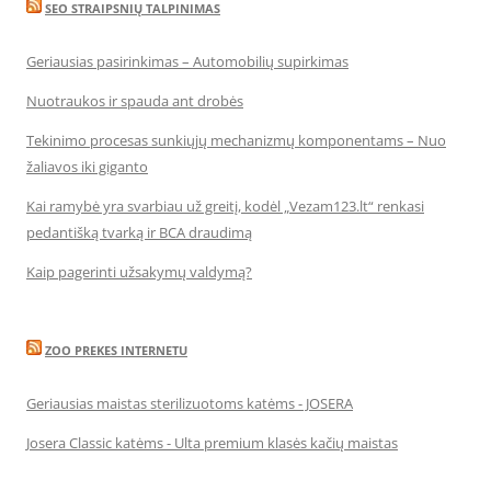
SEO STRAIPSNIŲ TALPINIMAS
Geriausias pasirinkimas – Automobilių supirkimas
Nuotraukos ir spauda ant drobės
Tekinimo procesas sunkiųjų mechanizmų komponentams – Nuo
žaliavos iki giganto
Kai ramybė yra svarbiau už greitį, kodėl „Vezam123.lt“ renkasi
pedantišką tvarką ir BCA draudimą
Kaip pagerinti užsakymų valdymą?
ZOO PREKES INTERNETU
Geriausias maistas sterilizuotoms katėms - JOSERA
Josera Classic katėms - Ulta premium klasės kačių maistas