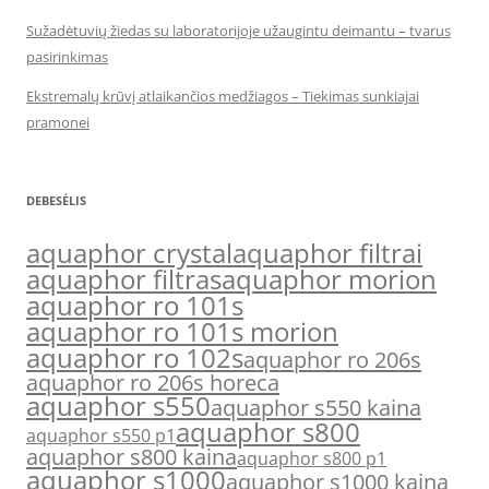
Sužadėtuvių žiedas su laboratorijoje užaugintu deimantu – tvarus
pasirinkimas
Ekstremalų krūvį atlaikančios medžiagos – Tiekimas sunkiajai
pramonei
DEBESĖLIS
aquaphor crystal
aquaphor filtrai
aquaphor filtras
aquaphor morion
aquaphor ro 101s
aquaphor ro 101s morion
aquaphor ro 102s
aquaphor ro 206s
aquaphor ro 206s horeca
aquaphor s550
aquaphor s550 kaina
aquaphor s800
aquaphor s550 p1
aquaphor s800 kaina
aquaphor s800 p1
aquaphor s1000
aquaphor s1000 kaina