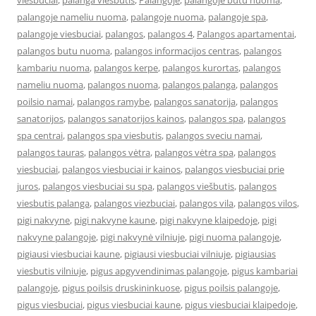
viešbučiai
,
palanga viešbutis
,
Palangoje
,
palangoje butu nuoma
,
palangoje nameliu nuoma
,
palangoje nuoma
,
palangoje spa
,
palangoje viesbuciai
,
palangos
,
palangos 4
,
Palangos apartamentai
,
palangos butu nuoma
,
palangos informacijos centras
,
palangos
kambariu nuoma
,
palangos kerpe
,
palangos kurortas
,
palangos
nameliu nuoma
,
palangos nuoma
,
palangos palanga
,
palangos
poilsio namai
,
palangos ramybe
,
palangos sanatorija
,
palangos
sanatorijos
,
palangos sanatorijos kainos
,
palangos spa
,
palangos
spa centrai
,
palangos spa viesbutis
,
palangos sveciu namai
,
palangos tauras
,
palangos vėtra
,
palangos vėtra spa
,
palangos
viesbuciai
,
palangos viesbuciai ir kainos
,
palangos viesbuciai prie
juros
,
palangos viesbuciai su spa
,
palangos viešbutis
,
palangos
viesbutis palanga
,
palangos viezbuciai
,
palangos vila
,
palangos vilos
,
pigi nakvyne
,
pigi nakvyne kaune
,
pigi nakvyne klaipedoje
,
pigi
nakvyne palangoje
,
pigi nakvynė vilniuje
,
pigi nuoma palangoje
,
pigiausi viesbuciai kaune
,
pigiausi viesbuciai vilniuje
,
pigiausias
viesbutis vilniuje
,
pigus apgyvendinimas palangoje
,
pigus kambariai
palangoje
,
pigus poilsis druskininkuose
,
pigus poilsis palangoje
,
pigus viesbuciai
,
pigus viesbuciai kaune
,
pigus viesbuciai klaipedoje
,