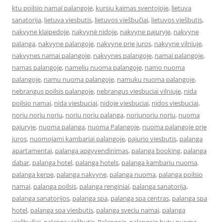
ktu poilsio namai palangoje
,
kursiu kaimas sventojoje
,
lietuva
sanatorija
,
lietuva viesbutis
,
lietuvos viešbučiai
,
lietuvos viešbutis
,
nakvyne klaipedoje
,
nakvynė nidoje
,
nakvyne pajuryje
,
nakvyne
palanga
,
nakvyne palangoje
,
nakvyne prie juros
,
nakvyne vilniuje
,
nakvynes namai palangoje
,
nakvynes palangoje
,
namai palangoje
,
namas palangoje
,
namelių nuoma palangoje
,
namo nuoma
palangoje
,
namu nuoma palangoje
,
namuku nuoma palangoje
,
nebrangus poilsis palangoje
,
nebrangus viesbuciai vilniuje
,
nida
poilsio namai
,
nida viesbuciai
,
nidoje viesbuciai
,
nidos viesbuciai
,
noriu noriu noriu
,
noriu noriu palanga
,
noriunoriu noriu
,
nuoma
pajuryje
,
nuoma palanga
,
nuoma Palangoje
,
nuoma palangoje prie
juros
,
nuomojami kambariai palangoje
,
pajurio viesbutis
,
palanga
apartamentai
,
palanga apgyvendinimas
,
palanga booking
,
palanga
dabar
,
palanga hotel
,
palanga hotels
,
palanga kambariu nuoma
,
palanga kerpe
,
palanga nakvyne
,
palanga nuoma
,
palanga poilsio
namai
,
palanga poilsis
,
palanga renginiai
,
palanga sanatorija
,
palanga sanatorijos
,
palanga spa
,
palanga spa centras
,
palanga spa
hotel
,
palanga spa viesbutis
,
palanga sveciu namai
,
palanga