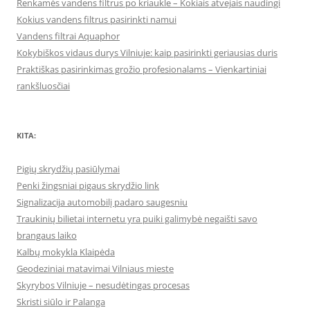
Renkamės vandens filtrus po kriaukle – Kokiais atvejais naudingi
Kokius vandens filtrus pasirinkti namui
Vandens filtrai Aquaphor
Kokybiškos vidaus durys Vilniuje: kaip pasirinkti geriausias duris
Praktiškas pasirinkimas grožio profesionalams – Vienkartiniai
rankšluosčiai
KITA:
Pigių skrydžių pasiūlymai
Penki žingsniai pigaus skrydžio link
Signalizacija automobilį padaro saugesniu
Traukinių bilietai internetu yra puiki galimybė negaišti savo
brangaus laiko
Kalbų mokykla Klaipėda
Geodeziniai matavimai Vilniaus mieste
Skyrybos Vilniuje – nesudėtingas procesas
Skristi siūlo ir Palanga