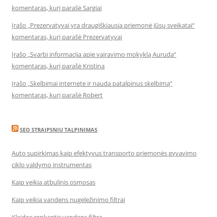
komentaras, kurį parašė Sargiai
Įrašo „Prezervatyvai yra draugiškiausia priemonė Jūsų sveikatai“
komentaras, kurį parašė Prezervatyvai
Įrašo „Svarbi informacija apie vairavimo mokyklą Auruda“
komentaras, kurį parašė Kristina
Įrašo „Skelbimai internete ir nauda patalpinus skelbimą“
komentaras, kurį parašė Robert
SEO STRAIPSNIU TALPINIMAS
Auto supirkimas kaip efektyvus transporto priemonės gyvavimo
ciklo valdymo instrumentas
Kaip veikia atbulinis osmosas
Kaip veikia vandens nugeležinimo filtrai