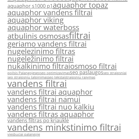
aquaphor topaz
aquaphor s1000 p1
aquaphor vandens filtrai
aquaphor viking
aquaphor waterboss
filtrai
atbulinis osmosas
geriamo vandens filtrai
nugelezinimo filtras
nugeležinimo filtrai
nukalkinimo filtrai
osmoso filtrai
seo paslaugos
poilsis Palangoje
seo
seo optimizavimas
seo straipsniai
seo straipsniu talpinimas
seo tekstai
straipsniu rasymas
vandens filtrai
vandens filtrai aquaphor
vandens filtrai namui
vandens filtrai nuo kalkiu
vandens filtras aquaphor
vandens filtras po kriaukle
vandens minkstinimo filtrai
viesbuciai palangoje