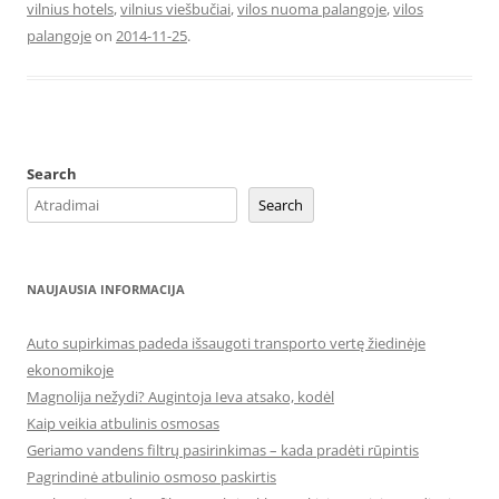
vilnius hotels
,
vilnius viešbučiai
,
vilos nuoma palangoje
,
vilos
palangoje
on
2014-11-25
.
Search
Search
NAUJAUSIA INFORMACIJA
Auto supirkimas padeda išsaugoti transporto vertę žiedinėje
ekonomikoje
Magnolija nežydi? Augintoja Ieva atsako, kodėl
Kaip veikia atbulinis osmosas
Geriamo vandens filtrų pasirinkimas – kada pradėti rūpintis
Pagrindinė atbulinio osmoso paskirtis