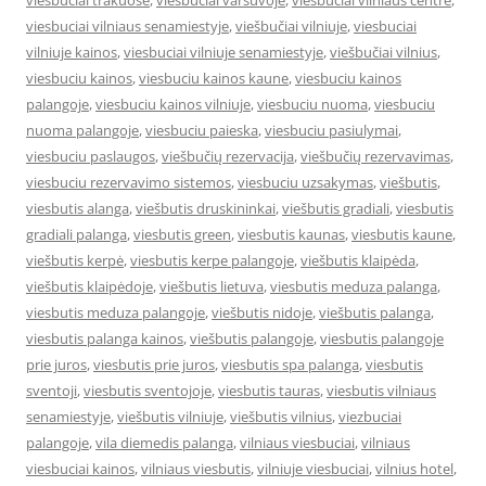
viesbuciai trakuose
,
viesbuciai varsuvoje
,
viesbuciai vilniaus centre
,
viesbuciai vilniaus senamiestyje
,
viešbučiai vilniuje
,
viesbuciai
vilniuje kainos
,
viesbuciai vilniuje senamiestyje
,
viešbučiai vilnius
,
viesbuciu kainos
,
viesbuciu kainos kaune
,
viesbuciu kainos
palangoje
,
viesbuciu kainos vilniuje
,
viesbuciu nuoma
,
viesbuciu
nuoma palangoje
,
viesbuciu paieska
,
viesbuciu pasiulymai
,
viesbuciu paslaugos
,
viešbučių rezervacija
,
viešbučių rezervavimas
,
viesbuciu rezervavimo sistemos
,
viesbuciu uzsakymas
,
viešbutis
,
viesbutis alanga
,
viešbutis druskininkai
,
viešbutis gradiali
,
viesbutis
gradiali palanga
,
viesbutis green
,
viesbutis kaunas
,
viesbutis kaune
,
viešbutis kerpė
,
viesbutis kerpe palangoje
,
viešbutis klaipėda
,
viešbutis klaipėdoje
,
viešbutis lietuva
,
viesbutis meduza palanga
,
viesbutis meduza palangoje
,
viešbutis nidoje
,
viešbutis palanga
,
viesbutis palanga kainos
,
viešbutis palangoje
,
viesbutis palangoje
prie juros
,
viesbutis prie juros
,
viesbutis spa palanga
,
viesbutis
sventoji
,
viesbutis sventojoje
,
viesbutis tauras
,
viesbutis vilniaus
senamiestyje
,
viešbutis vilniuje
,
viešbutis vilnius
,
viezbuciai
palangoje
,
vila diemedis palanga
,
vilniaus viesbuciai
,
vilniaus
viesbuciai kainos
,
vilniaus viesbutis
,
vilniuje viesbuciai
,
vilnius hotel
,