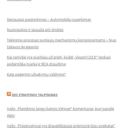
Geriausias pasirinkimas – Automobilių supirkimas
Nuotraukos ir spauda ant drobės
Tekinimo procesas sunkiųjų mechanizmų komponentams – Nuo
žaliavos iki giganto
Kai ramybė yra svarbiau už greitį, kodėl „Vezam123.lt“ renkasi
pedantišką tvarką ir BCA draudimą
Kaip pagerinti užsakymų valdymą?
SEO STRAIPSNIU TALPINIMAS
Įrašo „Plastikinių langų kainos Vilniuje“ komentaras, kurį parašė
Algis
Įrašo „Prezervatyvai yra draugiškiausia priemonė Jūsų sveikatai“