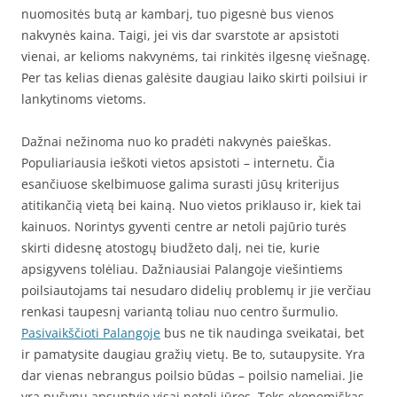
nuomositės butą ar kambarį, tuo pigesnė bus vienos
nakvynės kaina. Taigi, jei vis dar svarstote ar apsistoti
vienai, ar kelioms nakvynėms, tai rinkitės ilgesnę viešnagę.
Per tas kelias dienas galėsite daugiau laiko skirti poilsiui ir
lankytinoms vietoms.
Dažnai nežinoma nuo ko pradėti nakvynės paieškas.
Populiariausia ieškoti vietos apsistoti – internetu. Čia
esančiuose skelbimuose galima surasti jūsų kriterijus
atitikančią vietą bei kainą. Nuo vietos priklauso ir, kiek tai
kainuos. Norintys gyventi centre ar netoli pajūrio turės
skirti didesnę atostogų biudžeto dalį, nei tie, kurie
apsigyvens tolėliau. Dažniausiai Palangoje viešintiems
poilsiautojams tai nesudaro didelių problemų ir jie verčiau
renkasi taupesnį variantą toliau nuo centro šurmulio.
Pasivaikščioti Palangoje
bus ne tik naudinga sveikatai, bet
ir pamatysite daugiau gražių vietų. Be to, sutaupysite. Yra
dar vienas nebrangus poilsio būdas – poilsio nameliai. Jie
yra pušynų apsuptyje visai netoli jūros. Toks ekonomiškas