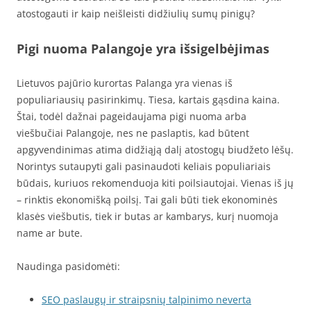
atostogauti ir kaip neišleisti didžiulių sumų pinigų?
Pigi nuoma Palangoje yra išsigelbėjimas
Lietuvos pajūrio kurortas Palanga yra vienas iš
populiariausių pasirinkimų. Tiesa, kartais gąsdina kaina.
Štai, todėl dažnai pageidaujama pigi nuoma arba
viešbučiai Palangoje, nes ne paslaptis, kad būtent
apgyvendinimas atima didžiąją dalį atostogų biudžeto lėšų.
Norintys sutaupyti gali pasinaudoti keliais populiariais
būdais, kuriuos rekomenduoja kiti poilsiautojai. Vienas iš jų
– rinktis ekonomišką poilsį. Tai gali būti tiek ekonominės
klasės viešbutis, tiek ir butas ar kambarys, kurį nuomoja
name ar bute.
Naudinga pasidomėti:
SEO paslaugų ir straipsnių talpinimo neverta