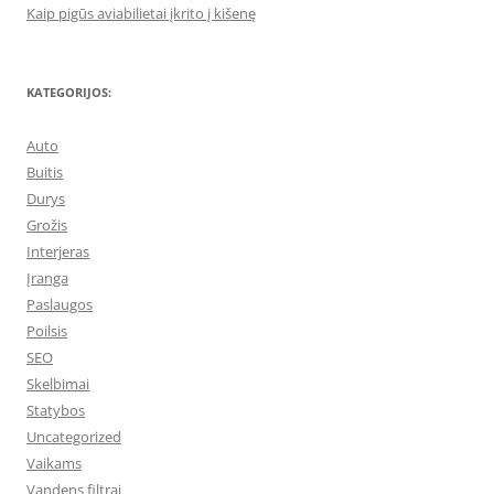
Kaip pigūs aviabilietai įkrito į kišenę
KATEGORIJOS:
Auto
Buitis
Durys
Grožis
Interjeras
Įranga
Paslaugos
Poilsis
SEO
Skelbimai
Statybos
Uncategorized
Vaikams
Vandens filtrai