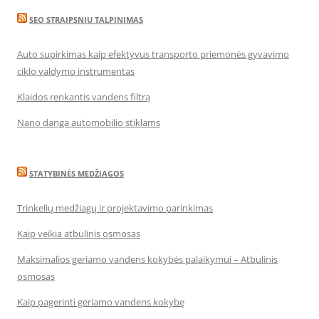
SEO STRAIPSNIU TALPINIMAS
Auto supirkimas kaip efektyvus transporto priemonės gyvavimo
ciklo valdymo instrumentas
Klaidos renkantis vandens filtrą
Nano danga automobilio stiklams
STATYBINĖS MEDŽIAGOS
Trinkelių medžiagų ir projektavimo parinkimas
Kaip veikia atbulinis osmosas
Maksimalios geriamo vandens kokybės palaikymui – Atbulinis
osmosas
Kaip pagerinti geriamo vandens kokybę