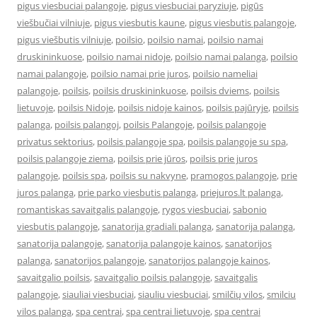
pigus viesbuciai palangoje
,
pigus viesbuciai paryziuje
,
pigūs
viešbučiai vilniuje
,
pigus viesbutis kaune
,
pigus viesbutis palangoje
,
pigus viešbutis vilniuje
,
poilsio
,
poilsio namai
,
poilsio namai
druskininkuose
,
poilsio namai nidoje
,
poilsio namai palanga
,
poilsio
namai palangoje
,
poilsio namai prie juros
,
poilsio nameliai
palangoje
,
poilsis
,
poilsis druskininkuose
,
poilsis dviems
,
poilsis
lietuvoje
,
poilsis Nidoje
,
poilsis nidoje kainos
,
poilsis pajūryje
,
poilsis
palanga
,
poilsis palangoj
,
poilsis Palangoje
,
poilsis palangoje
privatus sektorius
,
poilsis palangoje spa
,
poilsis palangoje su spa
,
poilsis palangoje ziema
,
poilsis prie jūros
,
poilsis prie juros
palangoje
,
poilsis spa
,
poilsis su nakvyne
,
pramogos palangoje
,
prie
juros palanga
,
prie parko viesbutis palanga
,
priejuros.lt palanga
,
romantiskas savaitgalis palangoje
,
rygos viesbuciai
,
sabonio
viesbutis palangoje
,
sanatorija gradiali palanga
,
sanatorija palanga
,
sanatorija palangoje
,
sanatorija palangoje kainos
,
sanatorijos
palanga
,
sanatorijos palangoje
,
sanatorijos palangoje kainos
,
savaitgalio poilsis
,
savaitgalio poilsis palangoje
,
savaitgalis
palangoje
,
siauliai viesbuciai
,
siauliu viesbuciai
,
smilčių vilos
,
smilciu
vilos palanga
,
spa centrai
,
spa centrai lietuvoje
,
spa centrai