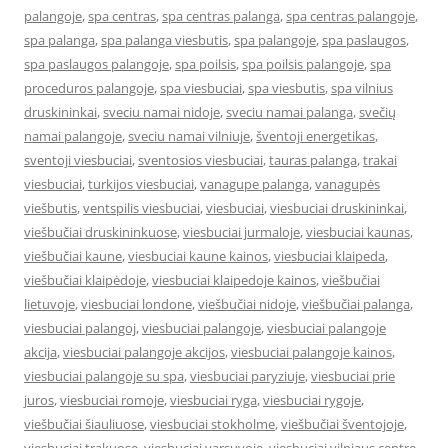
palangoje
,
spa centras
,
spa centras palanga
,
spa centras palangoje
,
spa palanga
,
spa palanga viesbutis
,
spa palangoje
,
spa paslaugos
,
spa paslaugos palangoje
,
spa poilsis
,
spa poilsis palangoje
,
spa
proceduros palangoje
,
spa viesbuciai
,
spa viesbutis
,
spa vilnius
druskininkai
,
sveciu namai nidoje
,
sveciu namai palanga
,
svečių
namai palangoje
,
sveciu namai vilniuje
,
šventoji energetikas
,
sventoji viesbuciai
,
sventosios viesbuciai
,
tauras palanga
,
trakai
viesbuciai
,
turkijos viesbuciai
,
vanagupe palanga
,
vanagupės
viešbutis
,
ventspilis viesbuciai
,
viesbuciai
,
viesbuciai druskininkai
,
viešbučiai druskininkuose
,
viesbuciai jurmaloje
,
viesbuciai kaunas
,
viešbučiai kaune
,
viesbuciai kaune kainos
,
viesbuciai klaipeda
,
viešbučiai klaipėdoje
,
viesbuciai klaipedoje kainos
,
viešbučiai
lietuvoje
,
viesbuciai londone
,
viešbučiai nidoje
,
viešbučiai palanga
,
viesbuciai palangoj
,
viesbuciai palangoje
,
viesbuciai palangoje
akcija
,
viesbuciai palangoje akcijos
,
viesbuciai palangoje kainos
,
viesbuciai palangoje su spa
,
viesbuciai paryziuje
,
viesbuciai prie
juros
,
viesbuciai romoje
,
viesbuciai ryga
,
viesbuciai rygoje
,
viešbučiai šiauliuose
,
viesbuciai stokholme
,
viešbučiai šventojoje
,