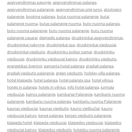
apgyvendinimas pajuryje
,
apgyvendinimas palanga
,
apgyvendinimas palangoje
,
apgyvendinimas prie juros
,
atostogos
palangoje
,
booking palanga
,
butai nuomai palangoje
,
butai
palangoje nuoma
,
butas palangoje nuoma
,
buto nuoma palanga
,
buto nuoma palangoje
,
butų nuoma palangoje
,
butu nuoma
palangoje vasarai
,
diemedis palanga
,
druskininkai apgyvendinimas
,
druskininkai nakvyne
,
druskininkai spa
,
druskininkai viesbuciai
,
druskininkai viesbutis
,
druskininku poilsio namai
,
druskininku
viesbuciai
,
druskininku viesbuciai kainos
,
druskininku viesbutis
,
energetikas šventoji
,
gamanta hotel palanga
,
gradiali palanga
,
gradiali viesbutis palangoje
,
green viesbutis
,
holiday villa palanga
,
hotel klaipeda
,
hotel palanga
,
hotel palanga spa
,
hotel vilnius
,
hotels in palanga
,
hotels in vilnius
,
info hotel palanga
,
jurmala
viesbuciai
,
kainos palangoje
,
kambariai Palangoje
,
kambario nuoma
palangoje
,
kambariu nuoma palanga
,
kambariu nuoma Palangoje
,
kaunas viesbuciai
,
kaunas viesbutis
,
kauno viešbučiai
,
kauno
viesbuciai kainos
,
kerpė palanga
,
kerpes viesbutis palangoje
,
klaipeda hotel
,
klaipeda viesbuciai
,
klaipedos viesbuciai
,
klaipedos
viesbuciai kainos
,
klaipedos viesbutis
,
kotedzu nuoma palangoje
,