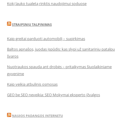
Kokį lauko tualetą rinktis naudojimui soduose
STRAIPSNIŲ TALPINIMAS
Kaip greitai parduoti automobilį – supirkimas
Baltos apnašos, juodas įspūdis: kas slypi už sanitarinių patalpų
švaros
Nuotraukos spauda ant drobės – pritaikymas šiuolaikiniame
gyvenime
Kaip veikia atbulinis osmosas
GEO be SEO neveikia: SEO Mokymai eksperto įžvalgos
NAUJOS PADANGOS INTERNETU