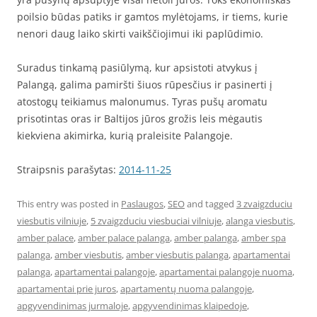
poilsio būdas patiks ir gamtos mylėtojams, ir tiems, kurie
nenori daug laiko skirti vaikščiojimui iki paplūdimio.
Suradus tinkamą pasiūlymą, kur apsistoti atvykus į
Palangą, galima pamiršti šiuos rūpesčius ir pasinerti į
atostogų teikiamus malonumus. Tyras pušų aromatu
prisotintas oras ir Baltijos jūros grožis leis mėgautis
kiekviena akimirka, kurią praleisite Palangoje.
Straipsnis parašytas:
2014-11-25
This entry was posted in
Paslaugos
,
SEO
and tagged
3 zvaigzduciu
viesbutis vilniuje
,
5 zvaigzduciu viesbuciai vilniuje
,
alanga viesbutis
,
amber palace
,
amber palace palanga
,
amber palanga
,
amber spa
palanga
,
amber viesbutis
,
amber viesbutis palanga
,
apartamentai
palanga
,
apartamentai palangoje
,
apartamentai palangoje nuoma
,
apartamentai prie juros
,
apartamentų nuoma palangoje
,
apgyvendinimas jurmaloje
,
apgyvendinimas klaipedoje
,