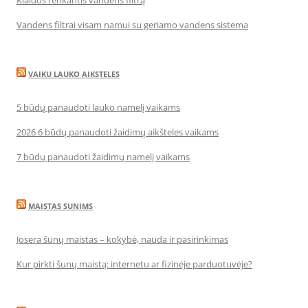
Klaidos renkantis vandens filtrą
Vandens filtrai visam namui su geriamo vandens sistema
VAIKU LAUKO AIKSTELES
5 būdų panaudoti lauko namelį vaikams
2026 6 būdų panaudoti žaidimų aikšteles vaikams
7 būdų panaudoti žaidimų namelį vaikams
MAISTAS SUNIMS
Josera šunų maistas – kokybė, nauda ir pasirinkimas
Kur pirkti šunų maistą: internetu ar fizinėje parduotuvėje?