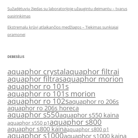
Sužadėtuvių žiedas su laboratorijoje užaugintu deimantu – tvarus
pasirinkimas
Ekstremalų krūvį atlaikančios medžiagos – Tiekimas sunkiajai
pramonei
DEBESĖLIS
aquaphor crystal
aquaphor filtrai
aquaphor filtras
aquaphor morion
aquaphor ro 101s
aquaphor ro 101s morion
aquaphor ro 102s
aquaphor ro 206s
aquaphor ro 206s horeca
aquaphor s550
aquaphor s550 kaina
aquaphor s800
aquaphor s550 p1
aquaphor s800 kaina
aquaphor s800 p1
aquaphor s1000
aquaphor s1000 kaina