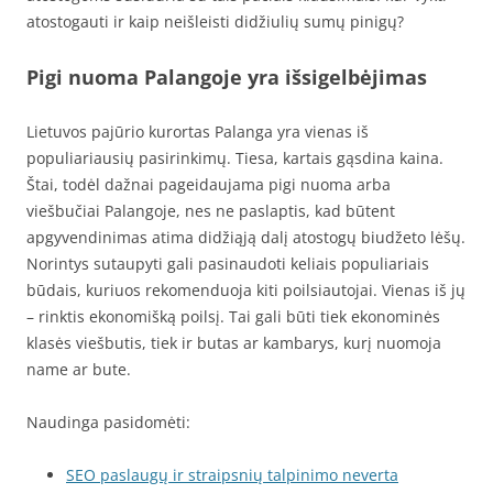
atostogauti ir kaip neišleisti didžiulių sumų pinigų?
Pigi nuoma Palangoje yra išsigelbėjimas
Lietuvos pajūrio kurortas Palanga yra vienas iš
populiariausių pasirinkimų. Tiesa, kartais gąsdina kaina.
Štai, todėl dažnai pageidaujama pigi nuoma arba
viešbučiai Palangoje, nes ne paslaptis, kad būtent
apgyvendinimas atima didžiąją dalį atostogų biudžeto lėšų.
Norintys sutaupyti gali pasinaudoti keliais populiariais
būdais, kuriuos rekomenduoja kiti poilsiautojai. Vienas iš jų
– rinktis ekonomišką poilsį. Tai gali būti tiek ekonominės
klasės viešbutis, tiek ir butas ar kambarys, kurį nuomoja
name ar bute.
Naudinga pasidomėti:
SEO paslaugų ir straipsnių talpinimo neverta