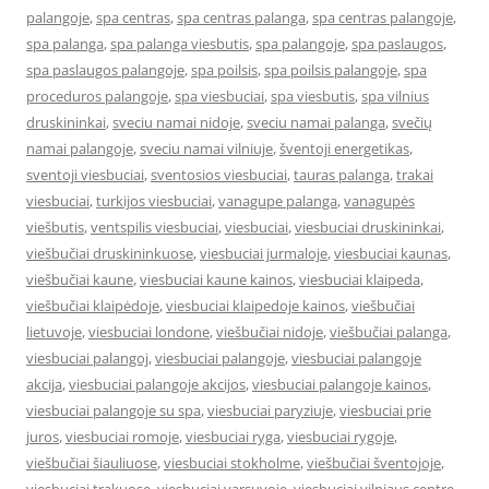
palangoje
,
spa centras
,
spa centras palanga
,
spa centras palangoje
,
spa palanga
,
spa palanga viesbutis
,
spa palangoje
,
spa paslaugos
,
spa paslaugos palangoje
,
spa poilsis
,
spa poilsis palangoje
,
spa
proceduros palangoje
,
spa viesbuciai
,
spa viesbutis
,
spa vilnius
druskininkai
,
sveciu namai nidoje
,
sveciu namai palanga
,
svečių
namai palangoje
,
sveciu namai vilniuje
,
šventoji energetikas
,
sventoji viesbuciai
,
sventosios viesbuciai
,
tauras palanga
,
trakai
viesbuciai
,
turkijos viesbuciai
,
vanagupe palanga
,
vanagupės
viešbutis
,
ventspilis viesbuciai
,
viesbuciai
,
viesbuciai druskininkai
,
viešbučiai druskininkuose
,
viesbuciai jurmaloje
,
viesbuciai kaunas
,
viešbučiai kaune
,
viesbuciai kaune kainos
,
viesbuciai klaipeda
,
viešbučiai klaipėdoje
,
viesbuciai klaipedoje kainos
,
viešbučiai
lietuvoje
,
viesbuciai londone
,
viešbučiai nidoje
,
viešbučiai palanga
,
viesbuciai palangoj
,
viesbuciai palangoje
,
viesbuciai palangoje
akcija
,
viesbuciai palangoje akcijos
,
viesbuciai palangoje kainos
,
viesbuciai palangoje su spa
,
viesbuciai paryziuje
,
viesbuciai prie
juros
,
viesbuciai romoje
,
viesbuciai ryga
,
viesbuciai rygoje
,
viešbučiai šiauliuose
,
viesbuciai stokholme
,
viešbučiai šventojoje
,