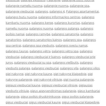
viešbučiai
,
palanga viešbutis
,
Palangoje
,
palangoje butu nuoma
,
palangoje nameliu nuoma
,
palangoje nuoma
,
palangoje spa
,
palangoje viesbuciai
,
palangos
,
palangos 4
,
Palangos apartamentai
,
palangos butu nuoma
,
palangos informacijos centras
,
palangos
kambariu nuoma
,
palangos kerpe
,
palangos kurortas
,
palangos
nameliu nuoma
,
palangos nuoma
,
palangos palanga
,
palangos
poilsio namai
,
palangos ramybe
,
palangos sanatorija
,
palangos
sanatorijos
,
palangos sanatorijos kainos
,
palangos spa
,
palangos
spa centrai
,
palangos spa viesbutis
,
palangos sveciu namai
,
palangos tauras
,
palangos vėtra
,
palangos vėtra spa
,
palangos
viesbuciai
,
palangos viesbuciai ir kainos
,
palangos viesbuciai prie
juros
,
palangos viesbuciai su spa
,
palangos viešbutis
,
palangos
viesbutis palanga
,
palangos viezbuciai
,
palangos vila
,
palangos vilos
,
pigi nakvyne
,
pigi nakvyne kaune
,
pigi nakvyne klaipedoje
,
pigi
nakvyne palangoje
,
pigi nakvynė vilniuje
,
pigi nuoma palangoje
,
pigiausi viesbuciai kaune
,
pigiausi viesbuciai vilniuje
,
pigiausias
viesbutis vilniuje
,
pigus apgyvendinimas palangoje
,
pigus kambariai
palangoje
,
pigus poilsis druskininkuose
,
pigus poilsis palangoje
,
pigus viesbuciai
,
pigus viesbuciai kaune
,
pigus viesbuciai klaipedoje
,