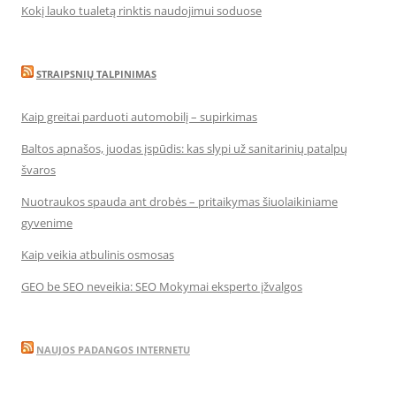
Kokį lauko tualetą rinktis naudojimui soduose
STRAIPSNIŲ TALPINIMAS
Kaip greitai parduoti automobilį – supirkimas
Baltos apnašos, juodas įspūdis: kas slypi už sanitarinių patalpų
švaros
Nuotraukos spauda ant drobės – pritaikymas šiuolaikiniame
gyvenime
Kaip veikia atbulinis osmosas
GEO be SEO neveikia: SEO Mokymai eksperto įžvalgos
NAUJOS PADANGOS INTERNETU