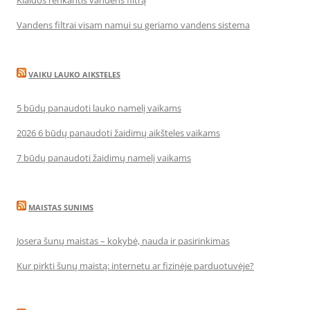
Klaidos renkantis vandens filtrą
Vandens filtrai visam namui su geriamo vandens sistema
VAIKU LAUKO AIKSTELES
5 būdų panaudoti lauko namelį vaikams
2026 6 būdų panaudoti žaidimų aikšteles vaikams
7 būdų panaudoti žaidimų namelį vaikams
MAISTAS SUNIMS
Josera šunų maistas – kokybė, nauda ir pasirinkimas
Kur pirkti šunų maistą: internetu ar fizinėje parduotuvėje?