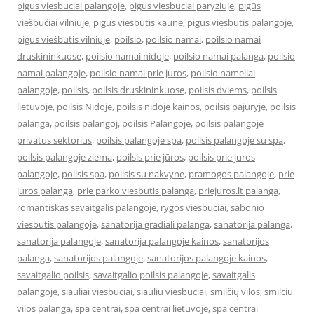
pigus viesbuciai palangoje
,
pigus viesbuciai paryziuje
,
pigūs
viešbučiai vilniuje
,
pigus viesbutis kaune
,
pigus viesbutis palangoje
,
pigus viešbutis vilniuje
,
poilsio
,
poilsio namai
,
poilsio namai
druskininkuose
,
poilsio namai nidoje
,
poilsio namai palanga
,
poilsio
namai palangoje
,
poilsio namai prie juros
,
poilsio nameliai
palangoje
,
poilsis
,
poilsis druskininkuose
,
poilsis dviems
,
poilsis
lietuvoje
,
poilsis Nidoje
,
poilsis nidoje kainos
,
poilsis pajūryje
,
poilsis
palanga
,
poilsis palangoj
,
poilsis Palangoje
,
poilsis palangoje
privatus sektorius
,
poilsis palangoje spa
,
poilsis palangoje su spa
,
poilsis palangoje ziema
,
poilsis prie jūros
,
poilsis prie juros
palangoje
,
poilsis spa
,
poilsis su nakvyne
,
pramogos palangoje
,
prie
juros palanga
,
prie parko viesbutis palanga
,
priejuros.lt palanga
,
romantiskas savaitgalis palangoje
,
rygos viesbuciai
,
sabonio
viesbutis palangoje
,
sanatorija gradiali palanga
,
sanatorija palanga
,
sanatorija palangoje
,
sanatorija palangoje kainos
,
sanatorijos
palanga
,
sanatorijos palangoje
,
sanatorijos palangoje kainos
,
savaitgalio poilsis
,
savaitgalio poilsis palangoje
,
savaitgalis
palangoje
,
siauliai viesbuciai
,
siauliu viesbuciai
,
smilčių vilos
,
smilciu
vilos palanga
,
spa centrai
,
spa centrai lietuvoje
,
spa centrai