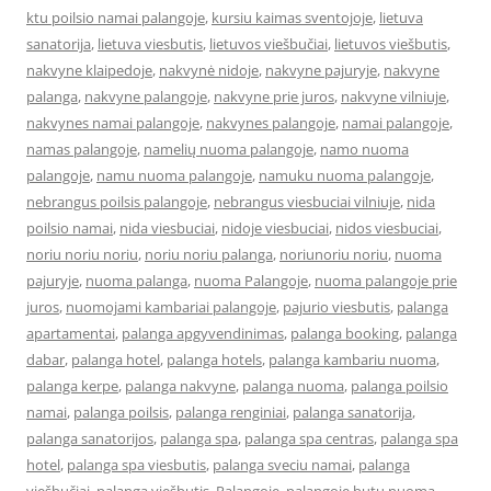
ktu poilsio namai palangoje
,
kursiu kaimas sventojoje
,
lietuva
sanatorija
,
lietuva viesbutis
,
lietuvos viešbučiai
,
lietuvos viešbutis
,
nakvyne klaipedoje
,
nakvynė nidoje
,
nakvyne pajuryje
,
nakvyne
palanga
,
nakvyne palangoje
,
nakvyne prie juros
,
nakvyne vilniuje
,
nakvynes namai palangoje
,
nakvynes palangoje
,
namai palangoje
,
namas palangoje
,
namelių nuoma palangoje
,
namo nuoma
palangoje
,
namu nuoma palangoje
,
namuku nuoma palangoje
,
nebrangus poilsis palangoje
,
nebrangus viesbuciai vilniuje
,
nida
poilsio namai
,
nida viesbuciai
,
nidoje viesbuciai
,
nidos viesbuciai
,
noriu noriu noriu
,
noriu noriu palanga
,
noriunoriu noriu
,
nuoma
pajuryje
,
nuoma palanga
,
nuoma Palangoje
,
nuoma palangoje prie
juros
,
nuomojami kambariai palangoje
,
pajurio viesbutis
,
palanga
apartamentai
,
palanga apgyvendinimas
,
palanga booking
,
palanga
dabar
,
palanga hotel
,
palanga hotels
,
palanga kambariu nuoma
,
palanga kerpe
,
palanga nakvyne
,
palanga nuoma
,
palanga poilsio
namai
,
palanga poilsis
,
palanga renginiai
,
palanga sanatorija
,
palanga sanatorijos
,
palanga spa
,
palanga spa centras
,
palanga spa
hotel
,
palanga spa viesbutis
,
palanga sveciu namai
,
palanga