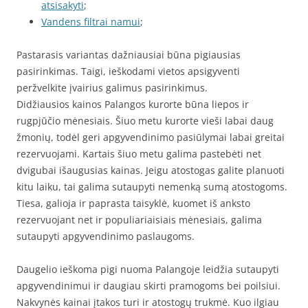
atsisakyti
;
Vandens filtrai namui
;
Pastarasis variantas dažniausiai būna pigiausias
pasirinkimas. Taigi, ieškodami vietos apsigyventi
peržvelkite įvairius galimus pasirinkimus.
Didžiausios kainos Palangos kurorte būna liepos ir
rugpjūčio mėnesiais. Šiuo metu kurorte vieši labai daug
žmonių, todėl geri apgyvendinimo pasiūlymai labai greitai
rezervuojami. Kartais šiuo metu galima pastebėti net
dvigubai išaugusias kainas. Jeigu atostogas galite planuoti
kitu laiku, tai galima sutaupyti nemenką sumą atostogoms.
Tiesa, galioja ir paprasta taisyklė, kuomet iš anksto
rezervuojant net ir populiariaisiais mėnesiais, galima
sutaupyti apgyvendinimo paslaugoms.
Daugelio ieškoma pigi nuoma Palangoje leidžia sutaupyti
apgyvendinimui ir daugiau skirti pramogoms bei poilsiui.
Nakvynės kainai įtakos turi ir atostogų trukmė. Kuo ilgiau