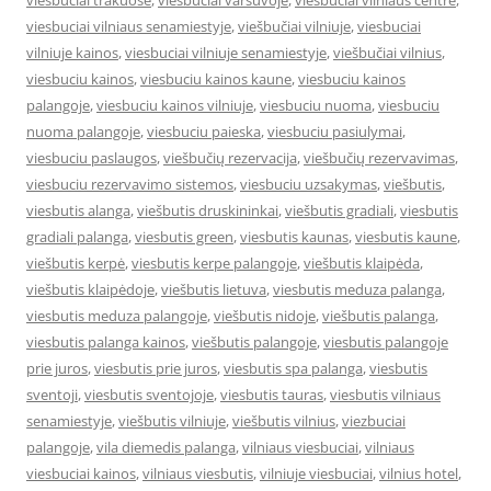
viesbuciai trakuose
,
viesbuciai varsuvoje
,
viesbuciai vilniaus centre
,
viesbuciai vilniaus senamiestyje
,
viešbučiai vilniuje
,
viesbuciai
vilniuje kainos
,
viesbuciai vilniuje senamiestyje
,
viešbučiai vilnius
,
viesbuciu kainos
,
viesbuciu kainos kaune
,
viesbuciu kainos
palangoje
,
viesbuciu kainos vilniuje
,
viesbuciu nuoma
,
viesbuciu
nuoma palangoje
,
viesbuciu paieska
,
viesbuciu pasiulymai
,
viesbuciu paslaugos
,
viešbučių rezervacija
,
viešbučių rezervavimas
,
viesbuciu rezervavimo sistemos
,
viesbuciu uzsakymas
,
viešbutis
,
viesbutis alanga
,
viešbutis druskininkai
,
viešbutis gradiali
,
viesbutis
gradiali palanga
,
viesbutis green
,
viesbutis kaunas
,
viesbutis kaune
,
viešbutis kerpė
,
viesbutis kerpe palangoje
,
viešbutis klaipėda
,
viešbutis klaipėdoje
,
viešbutis lietuva
,
viesbutis meduza palanga
,
viesbutis meduza palangoje
,
viešbutis nidoje
,
viešbutis palanga
,
viesbutis palanga kainos
,
viešbutis palangoje
,
viesbutis palangoje
prie juros
,
viesbutis prie juros
,
viesbutis spa palanga
,
viesbutis
sventoji
,
viesbutis sventojoje
,
viesbutis tauras
,
viesbutis vilniaus
senamiestyje
,
viešbutis vilniuje
,
viešbutis vilnius
,
viezbuciai
palangoje
,
vila diemedis palanga
,
vilniaus viesbuciai
,
vilniaus
viesbuciai kainos
,
vilniaus viesbutis
,
vilniuje viesbuciai
,
vilnius hotel
,