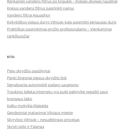
Renkamės vandens filtrus po kriaukle – Kokiais atvejais naudingi
Kokius vandens filtrus pasirinkti namui
Vandens filtrai Aquaphor
Kokybiškos vidaus durys Vilniuje: kaip pasirinkti geriausias duris
Praktiškas pasirinkimas grožio profesionalams – Vienkartiniai
rankšluosčiai
KITA:
Pigių skrydžių pasiūlymai
Penki žingsniai pigaus skrydžio link
Signalizacija automobilį padaro saugesniu
Traukinių bilietai internetu yra puiki galimybė negaišti savo
brangaus laiko
Kalbų mokykla Klaipėda
Geodeziniai matavimai Vilniaus mieste
Skyrybos Vilniuje – nesudėtingas procesas
Skristi siūlo ir Palanga