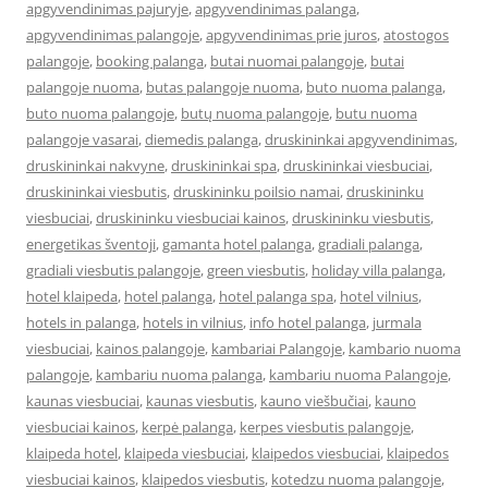
apgyvendinimas pajuryje
,
apgyvendinimas palanga
,
apgyvendinimas palangoje
,
apgyvendinimas prie juros
,
atostogos
palangoje
,
booking palanga
,
butai nuomai palangoje
,
butai
palangoje nuoma
,
butas palangoje nuoma
,
buto nuoma palanga
,
buto nuoma palangoje
,
butų nuoma palangoje
,
butu nuoma
palangoje vasarai
,
diemedis palanga
,
druskininkai apgyvendinimas
,
druskininkai nakvyne
,
druskininkai spa
,
druskininkai viesbuciai
,
druskininkai viesbutis
,
druskininku poilsio namai
,
druskininku
viesbuciai
,
druskininku viesbuciai kainos
,
druskininku viesbutis
,
energetikas šventoji
,
gamanta hotel palanga
,
gradiali palanga
,
gradiali viesbutis palangoje
,
green viesbutis
,
holiday villa palanga
,
hotel klaipeda
,
hotel palanga
,
hotel palanga spa
,
hotel vilnius
,
hotels in palanga
,
hotels in vilnius
,
info hotel palanga
,
jurmala
viesbuciai
,
kainos palangoje
,
kambariai Palangoje
,
kambario nuoma
palangoje
,
kambariu nuoma palanga
,
kambariu nuoma Palangoje
,
kaunas viesbuciai
,
kaunas viesbutis
,
kauno viešbučiai
,
kauno
viesbuciai kainos
,
kerpė palanga
,
kerpes viesbutis palangoje
,
klaipeda hotel
,
klaipeda viesbuciai
,
klaipedos viesbuciai
,
klaipedos
viesbuciai kainos
,
klaipedos viesbutis
,
kotedzu nuoma palangoje
,