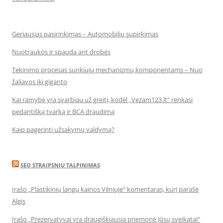
Geriausias pasirinkimas – Automobilių supirkimas
Nuotraukos ir spauda ant drobės
Tekinimo procesas sunkiųjų mechanizmų komponentams – Nuo
žaliavos iki giganto
Kai ramybė yra svarbiau už greitį, kodėl „Vezam123.lt“ renkasi
pedantišką tvarką ir BCA draudimą
Kaip pagerinti užsakymų valdymą?
SEO STRAIPSNIU TALPINIMAS
Įrašo „Plastikinių langų kainos Vilniuje“ komentaras, kurį parašė
Algis
Įrašo „Prezervatyvai yra draugiškiausia priemonė Jūsų sveikatai“