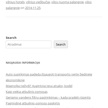
vilnius hotels
,
vilnius viešbučiai
,
vilos nuoma palangoje
,
vilos
palangoje
on
2014-11-25
.
Search
Search
NAUJAUSIA INFORMACIJA
Auto supirkimas padeda išsaugoti transporto vertę žiedinėje
ekonomikoje
Magnolija nežydi? Augintoja Ieva atsako, kodėl
Kaip veikia atbulinis osmosas
Geriamo vandens filtrų pasirinkimas – kada pradėti rūpintis
Pagrindinė atbulinio osmoso paskirtis