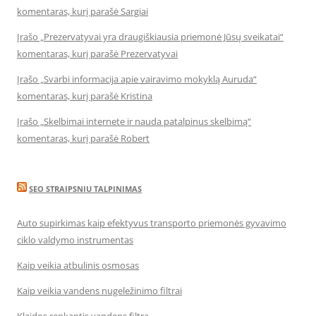
komentaras, kurį parašė Sargiai
Įrašo „Prezervatyvai yra draugiškiausia priemonė Jūsų sveikatai“
komentaras, kurį parašė Prezervatyvai
Įrašo „Svarbi informacija apie vairavimo mokyklą Auruda“
komentaras, kurį parašė Kristina
Įrašo „Skelbimai internete ir nauda patalpinus skelbimą“
komentaras, kurį parašė Robert
SEO STRAIPSNIU TALPINIMAS
Auto supirkimas kaip efektyvus transporto priemonės gyvavimo
ciklo valdymo instrumentas
Kaip veikia atbulinis osmosas
Kaip veikia vandens nugeležinimo filtrai