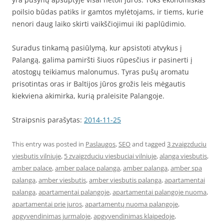
poilsio būdas patiks ir gamtos mylėtojams, ir tiems, kurie
nenori daug laiko skirti vaikščiojimui iki paplūdimio.
Suradus tinkamą pasiūlymą, kur apsistoti atvykus į
Palangą, galima pamiršti šiuos rūpesčius ir pasinerti į
atostogų teikiamus malonumus. Tyras pušų aromatu
prisotintas oras ir Baltijos jūros grožis leis mėgautis
kiekviena akimirka, kurią praleisite Palangoje.
Straipsnis parašytas:
2014-11-25
This entry was posted in
Paslaugos
,
SEO
and tagged
3 zvaigzduciu
viesbutis vilniuje
,
5 zvaigzduciu viesbuciai vilniuje
,
alanga viesbutis
,
amber palace
,
amber palace palanga
,
amber palanga
,
amber spa
palanga
,
amber viesbutis
,
amber viesbutis palanga
,
apartamentai
palanga
,
apartamentai palangoje
,
apartamentai palangoje nuoma
,
apartamentai prie juros
,
apartamentų nuoma palangoje
,
apgyvendinimas jurmaloje
,
apgyvendinimas klaipedoje
,