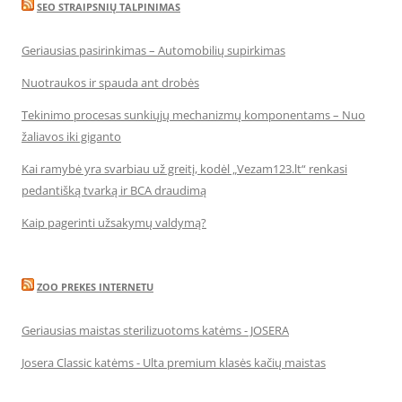
SEO STRAIPSNIŲ TALPINIMAS
Geriausias pasirinkimas – Automobilių supirkimas
Nuotraukos ir spauda ant drobės
Tekinimo procesas sunkiųjų mechanizmų komponentams – Nuo
žaliavos iki giganto
Kai ramybė yra svarbiau už greitį, kodėl „Vezam123.lt“ renkasi
pedantišką tvarką ir BCA draudimą
Kaip pagerinti užsakymų valdymą?
ZOO PREKES INTERNETU
Geriausias maistas sterilizuotoms katėms - JOSERA
Josera Classic katėms - Ulta premium klasės kačių maistas