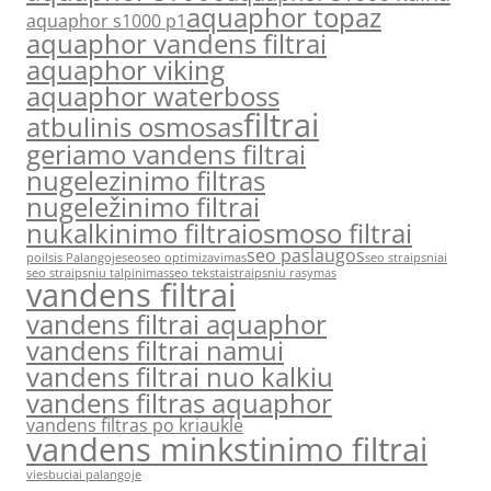
aquaphor topaz
aquaphor s1000 p1
aquaphor vandens filtrai
aquaphor viking
aquaphor waterboss
filtrai
atbulinis osmosas
geriamo vandens filtrai
nugelezinimo filtras
nugeležinimo filtrai
nukalkinimo filtrai
osmoso filtrai
seo paslaugos
poilsis Palangoje
seo
seo optimizavimas
seo straipsniai
seo straipsniu talpinimas
seo tekstai
straipsniu rasymas
vandens filtrai
vandens filtrai aquaphor
vandens filtrai namui
vandens filtrai nuo kalkiu
vandens filtras aquaphor
vandens filtras po kriaukle
vandens minkstinimo filtrai
viesbuciai palangoje