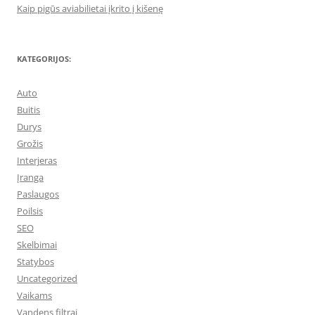
Kaip pigūs aviabilietai įkrito į kišenę
KATEGORIJOS:
Auto
Buitis
Durys
Grožis
Interjeras
Įranga
Paslaugos
Poilsis
SEO
Skelbimai
Statybos
Uncategorized
Vaikams
Vandens filtrai