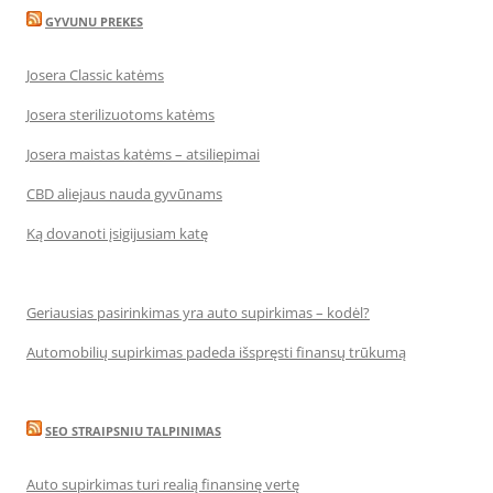
GYVUNU PREKES
Josera Classic katėms
Josera sterilizuotoms katėms
Josera maistas katėms – atsiliepimai
CBD aliejaus nauda gyvūnams
Ką dovanoti įsigijusiam katę
Geriausias pasirinkimas yra auto supirkimas – kodėl?
Automobilių supirkimas padeda išspręsti finansų trūkumą
SEO STRAIPSNIU TALPINIMAS
Auto supirkimas turi realią finansinę vertę