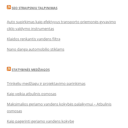
SEO STRAIPSNIU TALPINIMAS
Auto supirkimas kaip efektyvus transporto priemonės gyvavimo
ciklo valdymo instrumentas
Klaidos renkantis vandens filtrą
Nano danga automobilio stiklams
STATYBINĖS MEDŽIAGOS
Trinkelių medžiagų ir projektavimo parinkimas
Kaip veikia atbulinis osmosas
Maksimalios geriamo vandens kokybės palaikymui – Atbulinis
osmosas
Kaip pagerinti geriamo vandens kokybę