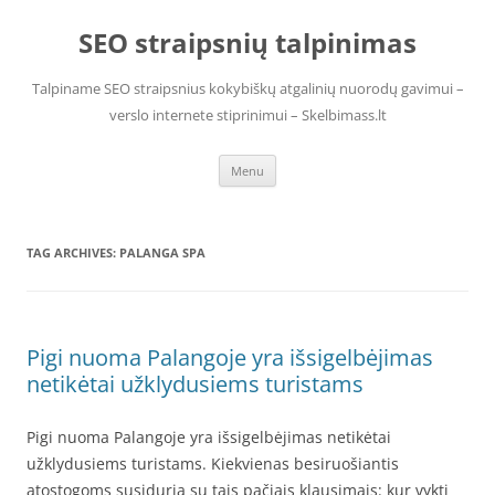
Skip
to
SEO straipsnių talpinimas
content
Talpiname SEO straipsnius kokybiškų atgalinių nuorodų gavimui –
verslo internete stiprinimui – Skelbimass.lt
Menu
TAG ARCHIVES:
PALANGA SPA
Pigi nuoma Palangoje yra išsigelbėjimas
netikėtai užklydusiems turistams
Pigi nuoma Palangoje yra išsigelbėjimas netikėtai
užklydusiems turistams. Kiekvienas besiruošiantis
atostogoms susiduria su tais pačiais klausimais: kur vykti