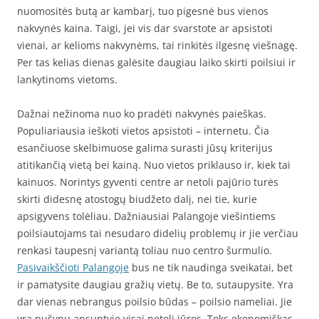
nuomositės butą ar kambarį, tuo pigesnė bus vienos
nakvynės kaina. Taigi, jei vis dar svarstote ar apsistoti
vienai, ar kelioms nakvynėms, tai rinkitės ilgesnę viešnagę.
Per tas kelias dienas galėsite daugiau laiko skirti poilsiui ir
lankytinoms vietoms.
Dažnai nežinoma nuo ko pradėti nakvynės paieškas.
Populiariausia ieškoti vietos apsistoti – internetu. Čia
esančiuose skelbimuose galima surasti jūsų kriterijus
atitikančią vietą bei kainą. Nuo vietos priklauso ir, kiek tai
kainuos. Norintys gyventi centre ar netoli pajūrio turės
skirti didesnę atostogų biudžeto dalį, nei tie, kurie
apsigyvens tolėliau. Dažniausiai Palangoje viešintiems
poilsiautojams tai nesudaro didelių problemų ir jie verčiau
renkasi taupesnį variantą toliau nuo centro šurmulio.
Pasivaikščioti Palangoje
bus ne tik naudinga sveikatai, bet
ir pamatysite daugiau gražių vietų. Be to, sutaupysite. Yra
dar vienas nebrangus poilsio būdas – poilsio nameliai. Jie
yra pušynų apsuptyje visai netoli jūros. Toks ekonomiškas