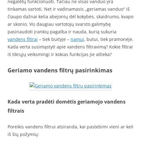
negalėtų funkcionuoti. Tačiau ne visas vanduo yra
tinkamas vartoti. Net ir vadinamasis „geriamas vanduo“ iš
čiaupo dažnai kelia abejonių dėl kokybės, skaidrumo, kvapo
ar skonio. Vis daugiau vartotojų svarsto galimybę
pasinaudoti įrankių pagalba ir nauda, kurią sukuria
vandens filtrai
– tiek buityje –
namui
, butui, tiek pramonėje.
Kada verta susimąstyti apie vandens filtravimą? Kokie filtrai
iš tikrųjų veiksmingi ir kokias funkcijas jie atlieka?
Geriamo vandens filtrų pasirinkimas
Kada verta pradėti domėtis geriamojo vandens
filtrais
Poreikis vandens filtrui atsiranda, kai pastebimi vieni ar keli
iš šių požymių: