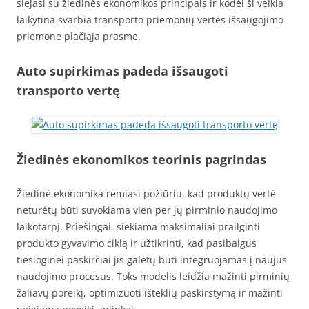
siejasi su žiedinės ekonomikos principais ir kodėl ši veikla
laikytina svarbia transporto priemonių vertės išsaugojimo
priemone plačiąja prasme.
Auto supirkimas padeda išsaugoti
transporto vertę
Žiedinės ekonomikos teorinis pagrindas
Žiedinė ekonomika remiasi požiūriu, kad produktų vertė
neturėtų būti suvokiama vien per jų pirminio naudojimo
laikotarpį. Priešingai, siekiama maksimaliai prailginti
produkto gyvavimo ciklą ir užtikrinti, kad pasibaigus
tiesioginei paskirčiai jis galėtų būti integruojamas į naujus
naudojimo procesus. Toks modelis leidžia mažinti pirminių
žaliavų poreikį, optimizuoti išteklių paskirstymą ir mažinti