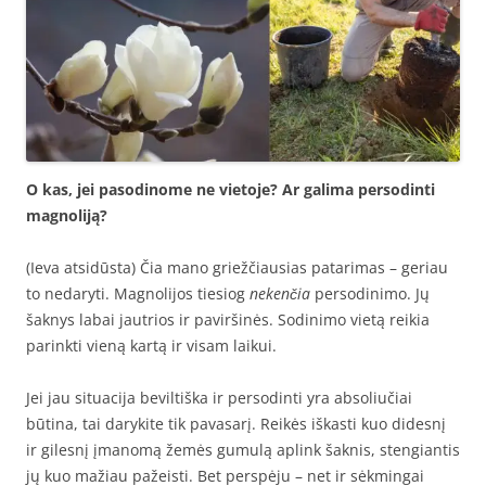
O kas, jei pasodinome ne vietoje? Ar galima persodinti
magnoliją?
(Ieva atsidūsta) Čia mano griežčiausias patarimas – geriau
to nedaryti. Magnolijos tiesiog
nekenčia
persodinimo. Jų
šaknys labai jautrios ir paviršinės. Sodinimo vietą reikia
parinkti vieną kartą ir visam laikui.
Jei jau situacija beviltiška ir persodinti yra absoliučiai
būtina, tai darykite tik pavasarį. Reikės iškasti kuo didesnį
ir gilesnį įmanomą žemės gumulą aplink šaknis, stengiantis
jų kuo mažiau pažeisti. Bet perspėju – net ir sėkmingai