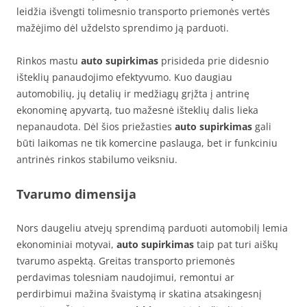
leidžia išvengti tolimesnio transporto priemonės vertės
mažėjimo dėl uždelsto sprendimo ją parduoti.
Rinkos mastu
auto supirkimas
prisideda prie didesnio
išteklių panaudojimo efektyvumo. Kuo daugiau
automobilių, jų detalių ir medžiagų grįžta į antrinę
ekonominę apyvartą, tuo mažesnė išteklių dalis lieka
nepanaudota. Dėl šios priežasties
auto supirkimas
gali
būti laikomas ne tik komercine paslauga, bet ir funkciniu
antrinės rinkos stabilumo veiksniu.
Tvarumo dimensija
Nors daugeliu atvejų sprendimą parduoti automobilį lemia
ekonominiai motyvai,
auto supirkimas
taip pat turi aiškų
tvarumo aspektą. Greitas transporto priemonės
perdavimas tolesniam naudojimui, remontui ar
perdirbimui mažina švaistymą ir skatina atsakingesnį