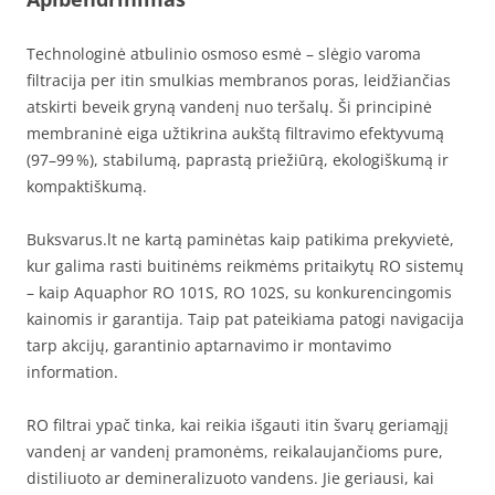
Technologinė atbulinio osmoso esmė – slėgio varoma
filtracija per itin smulkias membranos poras, leidžiančias
atskirti beveik gryną vandenį nuo teršalų. Ši principinė
membraninė eiga užtikrina aukštą filtravimo efektyvumą
(97–99 %), stabilumą, paprastą priežiūrą, ekologiškumą ir
kompaktiškumą.
Buksvarus.lt ne kartą paminėtas kaip patikima prekyvietė,
kur galima rasti buitinėms reikmėms pritaikytų RO sistemų
– kaip Aquaphor RO 101S, RO 102S, su konkurencingomis
kainomis ir garantija. Taip pat pateikiama patogi navigacija
tarp akcijų, garantinio aptarnavimo ir montavimo
information.
RO filtrai ypač tinka, kai reikia išgauti itin švarų geriamąjį
vandenį ar vandenį pramonėms, reikalaujančioms pure,
distiliuoto ar demineralizuoto vandens. Jie geriausi, kai