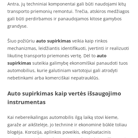
Antra, jų techniniai komponentai gali būti naudojami kitų
transporto priemonių remontui. Trečia, atskiros medžiagos
gali būti perdirbamos ir panaudojamos kitose gamybos
grandyse.
Šiuo požiūriu
auto supirkimas
veikia kaip rinkos
mechanizmas, leidžiantis identifikuoti, įvertinti ir realizuoti
likutinę transporto priemonės vertę. Dėl to
auto
supirkimas
suteikia galimybę ekonomiškai panaudoti tuos
automobilius, kurie galutiniam vartotojui gali atrodyti
nebetinkami arba komerciškai nepatrauklūs.
Auto supirkimas kaip vertės išsaugojimo
instrumentas
Kai nebereikalingas automobilis ilgą laiką stovi kieme,
garaže ar aikštelėje, jo techninė ir ekonominė būklė toliau
blogėja. Korozija, aplinkos poveikis, eksploatacinis