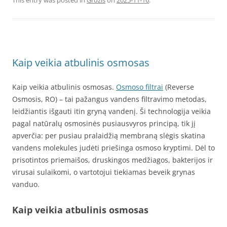
This entry was posted in
Grožis
on
2025-11-16
.
Kaip veikia atbulinis osmosas
Kaip veikia atbulinis osmosas.
Osmoso filtrai
(Reverse
Osmosis, RO) – tai pažangus vandens filtravimo metodas,
leidžiantis išgauti itin gryną vandenį. Ši technologija veikia
pagal natūralų osmosinės pusiausvyros principą, tik jį
apverčia: per pusiau pralaidžią membraną slėgis skatina
vandens molekules judėti priešinga osmoso kryptimi. Dėl to
prisotintos priemaišos, druskingos medžiagos, bakterijos ir
virusai sulaikomi, o vartotojui tiekiamas beveik grynas
vanduo.
Kaip veikia atbulinis osmosas