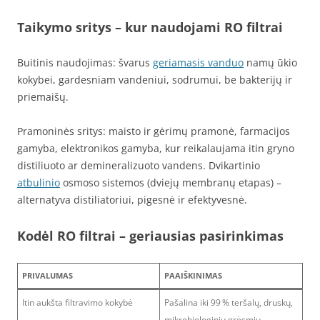
Taikymo sritys – kur naudojami RO filtrai
Buitinis naudojimas: švarus
geriamasis vanduo
namų ūkio
kokybei, gardesniam vandeniui, sodrumui, be bakterijų ir
priemaišų.
Pramoninės sritys: maisto ir gėrimų pramonė, farmacijos
gamyba, elektronikos gamyba, kur reikalaujama itin gryno
distiliuoto ar demineralizuoto vandens. Dvikartinio
atbulinio
osmoso sistemos (dviejų membranų etapas) –
alternatyva distiliatoriui, pigesnė ir efektyvesnė.
Kodėl RO filtrai – geriausias pasirinkimas
PRIVALUMAS
PAAIŠKINIMAS
Itin aukšta filtravimo kokybė
Pašalina iki 99 % teršalų, druskų,
mikrobiologinių grėsmių,