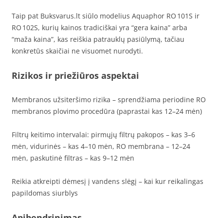
Taip pat Buksvarus.lt siūlo modelius Aquaphor RO 101S ir
RO 102S, kurių kainos tradiciškai yra “gera kaina” arba
“maža kaina”, kas reiškia patrauklų pasiūlymą, tačiau
konkretūs skaičiai ne visuomet nurodyti.
Rizikos ir priežiūros aspektai
Membranos užsiteršimo rizika – sprendžiama periodine RO
membranos plovimo procedūra (paprastai kas 12–24 mėn)
Filtrų keitimo intervalai: pirmųjų filtrų pakopos – kas 3–6
mėn, vidurinės – kas 4–10 mėn, RO membrana – 12–24
mėn, paskutinė filtras – kas 9–12 mėn
Reikia atkreipti dėmesį į vandens slėgį – kai kur reikalingas
papildomas siurblys
Apibendrinimas