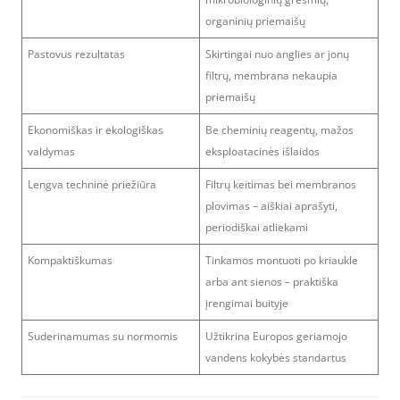
organinių priemaišų
Pastovus rezultatas
Skirtingai nuo anglies ar jonų
filtrų, membrana nekaupia
priemaišų
Ekonomiškas ir ekologiškas
Be cheminių reagentų, mažos
valdymas
eksploatacinės išlaidos
Lengva techninė priežiūra
Filtrų keitimas bei membranos
plovimas – aiškiai aprašyti,
periodiškai atliekami
Kompaktiškumas
Tinkamos montuoti po kriaukle
arba ant sienos – praktiška
įrengimai buityje
Suderinamumas su normomis
Užtikrina Europos geriamojo
vandens kokybės standartus