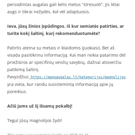
persodintas augalas gali kelis metus “stresuoti”. Jis lėtai
augs ir tikrai nežydės, kol vėl adaptuosis.
Ieva, jūsų žinios įspūdingos. Iš kur semiatės patirties, ar
turite kokį šaltinį, kurį rekomenduotumėte?
Patirtis ateina su metais ir klaidomis (juokiasi). Bet aš
visada pasitikrinu informaciją. Kai man reikia patarimo dėl
priežiūros ar specifinių veislių savybių, dažnai atsiverčiu
patikimą šaltinį.
Pavyzdžiui,
https://manoaugalas.lt/kategorijos/magnolijos
yra vieta, kur randu susistemintą informaciją apie jų
poreikius.
Ačiū jums už šį išsamų pokalbį!
Tegul jūsų magnolijos žydi!