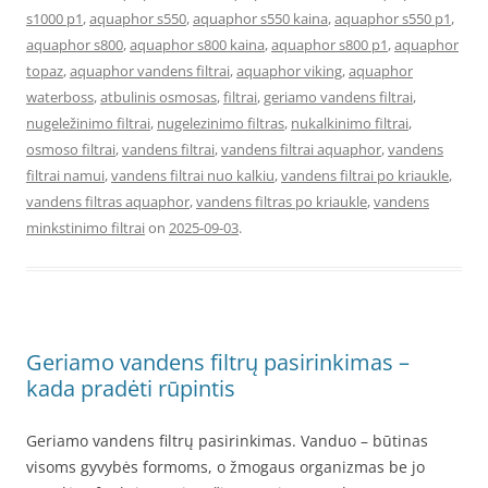
s1000 p1
,
aquaphor s550
,
aquaphor s550 kaina
,
aquaphor s550 p1
,
aquaphor s800
,
aquaphor s800 kaina
,
aquaphor s800 p1
,
aquaphor
topaz
,
aquaphor vandens filtrai
,
aquaphor viking
,
aquaphor
waterboss
,
atbulinis osmosas
,
filtrai
,
geriamo vandens filtrai
,
nugeležinimo filtrai
,
nugelezinimo filtras
,
nukalkinimo filtrai
,
osmoso filtrai
,
vandens filtrai
,
vandens filtrai aquaphor
,
vandens
filtrai namui
,
vandens filtrai nuo kalkiu
,
vandens filtrai po kriaukle
,
vandens filtras aquaphor
,
vandens filtras po kriaukle
,
vandens
minkstinimo filtrai
on
2025-09-03
.
Geriamo vandens filtrų pasirinkimas –
kada pradėti rūpintis
Geriamo vandens filtrų pasirinkimas. Vanduo – būtinas
visoms gyvybės formoms, o žmogaus organizmas be jo