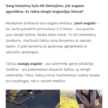
Daug klausimų kyla dėl žiemojimo. Juk augalas
egzotiškas. Ar reikia dengti magnolijas žiemai?
Atsakymas priklauso nuo augalo amžiaus.
Jauni augalai
–
tie, kurie pasodinti pirmuosius 2-3 metus – yra jautrūs.
Juos dengti būtina. Reikia labai storai, 15-20 centimetrų
sluoksniu, mulčiuoti šaknų zoną durpėmis ar sausais
lapais. O patį kamieną aš apvynioju agroplėvele ar
specialiu apdangalu.
Tačiau
suaugę augalai
– jau subrendę, gerai įsišakniję
medžiai – yra pakankamai atsparūs šalčiui. Jų dengti
nebereikia. Tiesa, šaknų zonos mulčiavimas rudenį visada
yra naudingas, net ir senam medžiui.