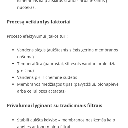
išmetamas kaip atskiras srautas arba tekantis į
nuotekas.
Procesą veikiantys faktoriai
Proceso efektyvumui įtakos turi:
Vandens slėgis (aukštesnis slėgis gerina membranos
našumą)
Temperatūra (paprastai, šiltesnis vanduo praleidžia
greičiau)
Vandens pH ir cheminė sudėtis
Membranos medžiagos tipas (pavyzdžiui, plonaplėvė
arba celiuliozės acetatas)
Privalumai lyginant su tradiciniais filtrais
Stabili aukšta kokybė – membranos nesikemša kaip
anglies ar jonų mainų filtrai