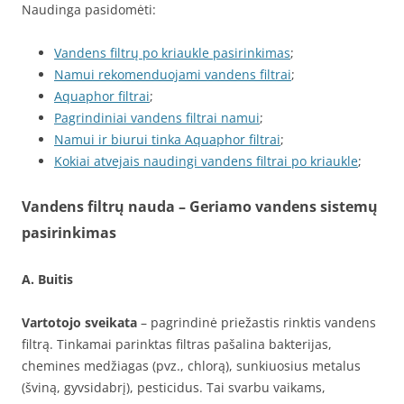
Naudinga pasidomėti:
Vandens filtrų po kriaukle pasirinkimas
;
Namui rekomenduojami vandens filtrai
;
Aquaphor filtrai
;
Pagrindiniai vandens filtrai namui
;
Namui ir biurui tinka Aquaphor filtrai
;
Kokiai atvejais naudingi vandens filtrai po kriaukle
;
Vandens filtrų nauda – Geriamo vandens sistemų
pasirinkimas
A. Buitis
Vartotojo sveikata
– pagrindinė priežastis rinktis vandens
filtrą. Tinkamai parinktas filtras pašalina bakterijas,
chemines medžiagas (pvz., chlorą), sunkiuosius metalus
(šviną, gyvsidabrį), pesticidus. Tai svarbu vaikams,