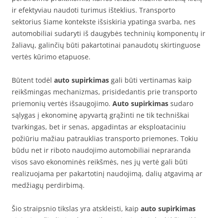
ir efektyviau naudoti turimus išteklius. Transporto
sektorius šiame kontekste išsiskiria ypatinga svarba, nes
automobiliai sudaryti iš daugybės techninių komponentų ir
žaliavų, galinčių būti pakartotinai panaudotų skirtinguose
vertės kūrimo etapuose.
Būtent todėl
auto supirkimas
gali būti vertinamas kaip
reikšmingas mechanizmas, prisidedantis prie transporto
priemonių vertės išsaugojimo.
Auto supirkimas
sudaro
sąlygas į ekonominę apyvartą grąžinti ne tik techniškai
tvarkingas, bet ir senas, apgadintas ar eksploataciniu
požiūriu mažiau patrauklias transporto priemones. Tokiu
būdu net ir riboto naudojimo automobiliai nepraranda
visos savo ekonominės reikšmės, nes jų vertė gali būti
realizuojama per pakartotinį naudojimą, dalių atgavimą ar
medžiagų perdirbimą.
Šio straipsnio tikslas yra atskleisti, kaip
auto supirkimas