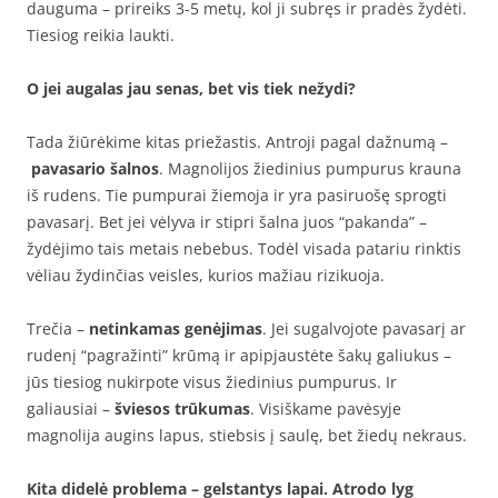
dauguma – prireiks 3-5 metų, kol ji subręs ir pradės žydėti.
Tiesiog reikia laukti.
O jei augalas jau senas, bet vis tiek nežydi?
Tada žiūrėkime kitas priežastis. Antroji pagal dažnumą –
pavasario šalnos
. Magnolijos žiedinius pumpurus krauna
iš rudens. Tie pumpurai žiemoja ir yra pasiruošę sprogti
pavasarį. Bet jei vėlyva ir stipri šalna juos “pakanda” –
žydėjimo tais metais nebebus. Todėl visada patariu rinktis
vėliau žydinčias veisles, kurios mažiau rizikuoja.
Trečia –
netinkamas genėjimas
. Jei sugalvojote pavasarį ar
rudenį “pagražinti” krūmą ir apipjaustėte šakų galiukus –
jūs tiesiog nukirpote visus žiedinius pumpurus. Ir
galiausiai –
šviesos trūkumas
. Visiškame pavėsyje
magnolija augins lapus, stiebsis į saulę, bet žiedų nekraus.
Kita didelė problema – gelstantys lapai. Atrodo lyg