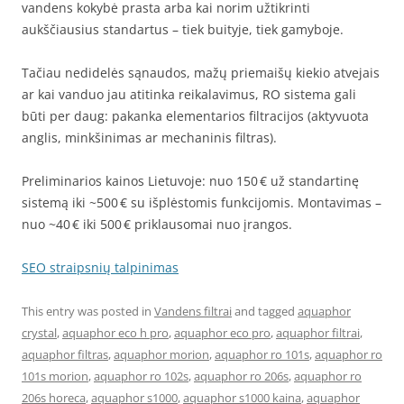
vandens kokybė prasta arba kai norim užtikrinti
aukščiausius standartus – tiek buityje, tiek gamyboje.
Tačiau nedidelės sąnaudos, mažų priemaišų kiekio atvejais
ar kai vanduo jau atitinka reikalavimus, RO sistema gali
būti per daug: pakanka elementarios filtracijos (aktyvuota
anglis, minkšinimas ar mechaninis filtras).
Preliminarios kainos Lietuvoje: nuo 150 € už standartinę
sistemą iki ~500 € su išplėstomis funkcijomis. Montavimas –
nuo ~40 € iki 500 € priklausomai nuo įrangos.
SEO straipsnių talpinimas
This entry was posted in
Vandens filtrai
and tagged
aquaphor
crystal
,
aquaphor eco h pro
,
aquaphor eco pro
,
aquaphor filtrai
,
aquaphor filtras
,
aquaphor morion
,
aquaphor ro 101s
,
aquaphor ro
101s morion
,
aquaphor ro 102s
,
aquaphor ro 206s
,
aquaphor ro
206s horeca
,
aquaphor s1000
,
aquaphor s1000 kaina
,
aquaphor