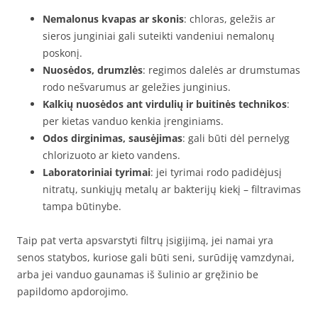
Nemalonus kvapas ar skonis
: chloras, geležis ar
sieros junginiai gali suteikti vandeniui nemalonų
poskonį.
Nuosėdos, drumzlės
: regimos dalelės ar drumstumas
rodo nešvarumus ar geležies junginius.
Kalkių nuosėdos ant virdulių ir buitinės technikos
:
per kietas vanduo kenkia įrenginiams.
Odos dirginimas, sausėjimas
: gali būti dėl pernelyg
chlorizuoto ar kieto vandens.
Laboratoriniai tyrimai
: jei tyrimai rodo padidėjusį
nitratų, sunkiųjų metalų ar bakterijų kiekį – filtravimas
tampa būtinybe.
Taip pat verta apsvarstyti filtrų įsigijimą, jei namai yra
senos statybos, kuriose gali būti seni, surūdiję vamzdynai,
arba jei vanduo gaunamas iš šulinio ar gręžinio be
papildomo apdorojimo.