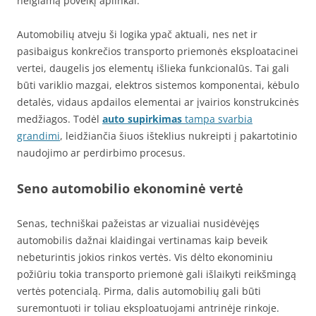
neigiamą poveikį aplinkai.
Automobilių atveju ši logika ypač aktuali, nes net ir
pasibaigus konkrečios transporto priemonės eksploatacinei
vertei, daugelis jos elementų išlieka funkcionalūs. Tai gali
būti variklio mazgai, elektros sistemos komponentai, kėbulo
detalės, vidaus apdailos elementai ar įvairios konstrukcinės
medžiagos. Todėl
auto supirkimas
tampa svarbia
grandimi
, leidžiančia šiuos išteklius nukreipti į pakartotinio
naudojimo ar perdirbimo procesus.
Seno automobilio ekonominė vertė
Senas, techniškai pažeistas ar vizualiai nusidėvėjęs
automobilis dažnai klaidingai vertinamas kaip beveik
nebeturintis jokios rinkos vertės. Vis dėlto ekonominiu
požiūriu tokia transporto priemonė gali išlaikyti reikšmingą
vertės potencialą. Pirma, dalis automobilių gali būti
suremontuoti ir toliau eksploatuojami antrinėje rinkoje.