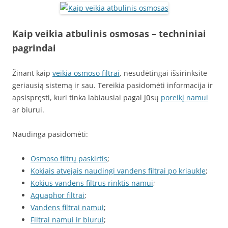
Kaip veikia atbulinis osmosas – techniniai
pagrindai
Žinant kaip
veikia osmoso filtrai
, nesudėtingai išsirinksite
geriausią sistemą ir sau. Tereikia pasidomėti informacija ir
apsispręsti, kuri tinka labiausiai pagal Jūsų
poreikį namui
ar biurui.
Naudinga pasidomėti:
Osmoso filtrų paskirtis
;
Kokiais atvejais naudingi vandens filtrai po kriaukle
;
Kokius vandens filtrus rinktis namui
;
Aquaphor filtrai
;
Vandens filtrai namui
;
Filtrai namui ir biurui
;