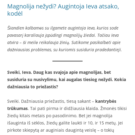
Magnolija nežydi? Augintoja Ieva atsako,
kodėl
Šiandien kalbamės su ilgamete augintoja Ieva, kurios sode
pavasarį karaliauja įspūdingi magnolijų žiedai. Tačiau Ieva
atvira – ši meilė reikalauja žinių. Sutikome pasikalbėti apie
dažniausias problemas, su kuriomis susiduria pradedantieji.
Sveiki, Ieva. Daug kas svajoja apie magnolijas, bet
susiduria su nusivylimu, kai augalas tiesiog nežydi. Kokia
dažniausia to priežastis?
Sveiki. Dažniausia priežastis, tiesą sakant –
kantrybės
trūkumas
. Tai pati pirma ir didžiausia klaida. Žmonės tikisi
žiedų kitais metais po pasodinimo. Bet jei magnolija
išauginta iš sėklos, žiedų galite laukti ir 10, ir 15 metų. Jei
pirkote skiepytą ar auginiais daugintą veislę – o tokių