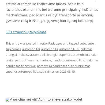
greitas automobilio realizavimo būdas, bet ir kaip
racionalus ekonominis bei tvarumo principais grindžiamas
mechanizmas, padedantis valdyti transporto priemonių
gyvavimo ciklą ir išsaugoti jų vertę kuo ilgesnį laikotarpį.
SEO straipsnių talpinimas
This entry was posted in
Auto
,
Paslaugos
and tagged
auto
,
auto
supirkimas
,
automobiliai
,
automobilis
,
automobiliu supirkimas
,
brangiai moka uz automobili
,
brangiai superka automobilius
,
kaip
greitai parduoti masina
,
masinos
,
naudotu automobiliu supirkimas
naudingas finansiskai
,
pardavejui naudingas auto supirkimas
,
superka automopbilius
,
supirkimas
on
2026-03-15
.