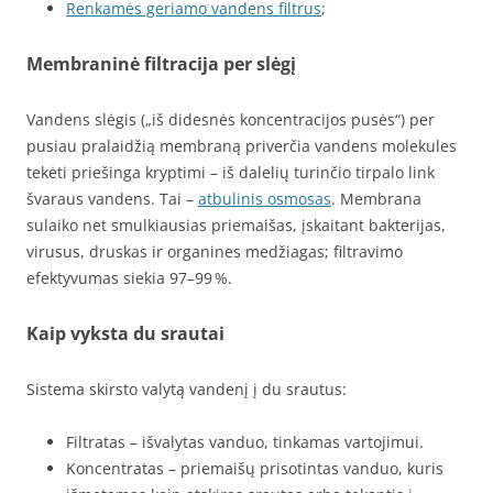
Renkamės geriamo vandens filtrus
;
Membraninė filtracija per slėgį
Vandens slėgis („iš didesnės koncentracijos pusės“) per
pusiau pralaidžią membraną priverčia vandens molekules
tekėti priešinga kryptimi – iš dalelių turinčio tirpalo link
švaraus vandens. Tai –
atbulinis osmosas
. Membrana
sulaiko net smulkiausias priemaišas, įskaitant bakterijas,
virusus, druskas ir organines medžiagas; filtravimo
efektyvumas siekia 97–99 %.
Kaip vyksta du srautai
Sistema skirsto valytą vandenį į du srautus:
Filtratas – išvalytas vanduo, tinkamas vartojimui.
Koncentratas – priemaišų prisotintas vanduo, kuris