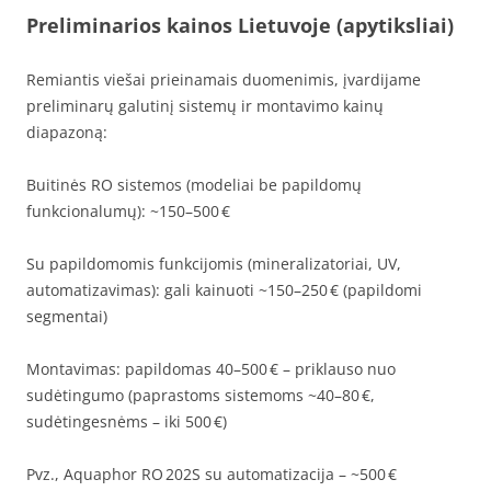
Preliminarios kainos Lietuvoje (apytiksliai)
Remiantis viešai prieinamais duomenimis, įvardijame
preliminarų galutinį sistemų ir montavimo kainų
diapazoną:
Buitinės RO sistemos (modeliai be papildomų
funkcionalumų): ~150–500 €
Su papildomomis funkcijomis (mineralizatoriai, UV,
automatizavimas): gali kainuoti ~150–250 € (papildomi
segmentai)
Montavimas: papildomas 40–500 € – priklauso nuo
sudėtingumo (paprastoms sistemoms ~40–80 €,
sudėtingesnėms – iki 500 €)
Pvz., Aquaphor RO 202S su automatizacija – ~500 €