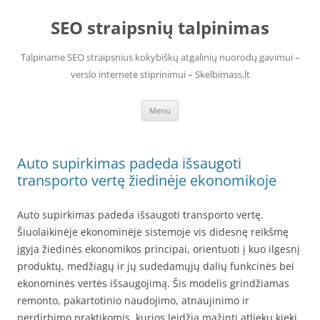
Skip
to
SEO straipsnių talpinimas
content
Talpiname SEO straipsnius kokybiškų atgalinių nuorodų gavimui –
verslo internete stiprinimui – Skelbimass.lt
Menu
Auto supirkimas padeda išsaugoti
transporto vertę žiedinėje ekonomikoje
Auto supirkimas padeda išsaugoti transporto vertę.
Šiuolaikinėje ekonominėje sistemoje vis didesnę reikšmę
įgyja žiedinės ekonomikos principai, orientuoti į kuo ilgesnį
produktų, medžiagų ir jų sudedamųjų dalių funkcinės bei
ekonominės vertės išsaugojimą. Šis modelis grindžiamas
remonto, pakartotinio naudojimo, atnaujinimo ir
perdirbimo praktikomis, kurios leidžia mažinti atliekų kiekį