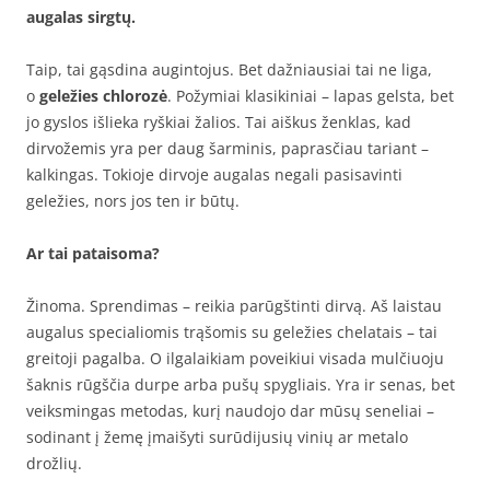
augalas sirgtų.
Taip, tai gąsdina augintojus. Bet dažniausiai tai ne liga,
o
geležies chlorozė
. Požymiai klasikiniai – lapas gelsta, bet
jo gyslos išlieka ryškiai žalios. Tai aiškus ženklas, kad
dirvožemis yra per daug šarminis, paprasčiau tariant –
kalkingas. Tokioje dirvoje augalas negali pasisavinti
geležies, nors jos ten ir būtų.
Ar tai pataisoma?
Žinoma. Sprendimas – reikia parūgštinti dirvą. Aš laistau
augalus specialiomis trąšomis su geležies chelatais – tai
greitoji pagalba. O ilgalaikiam poveikiui visada mulčiuoju
šaknis rūgščia durpe arba pušų spygliais. Yra ir senas, bet
veiksmingas metodas, kurį naudojo dar mūsų seneliai –
sodinant į žemę įmaišyti surūdijusių vinių ar metalo
drožlių.