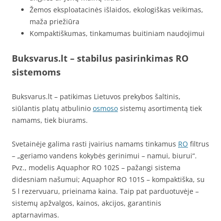
Žemos eksploatacinės išlaidos, ekologiškas veikimas,
maža priežiūra
Kompaktiškumas, tinkamumas buitiniam naudojimui
Buksvarus.lt – stabilus pasirinkimas RO
sistemoms
Buksvarus.lt – patikimas Lietuvos prekybos šaltinis,
siūlantis platų atbulinio
osmoso
sistemų asortimentą tiek
namams, tiek biurams.
Svetainėje galima rasti įvairius namams tinkamus
RO
filtrus
– „geriamo vandens kokybės gerinimui – namui, biurui“.
Pvz., modelis Aquaphor RO 102S – pažangi sistema
didesniam našumui; Aquaphor RO 101S – kompaktiška, su
5 l rezervuaru, prieinama kaina. Taip pat parduotuvėje –
sistemų apžvalgos, kainos, akcijos, garantinis
aptarnavimas.