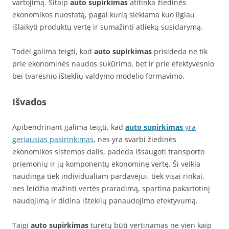
vartojimą. Šitaip
auto supirkimas
atitinka žiedinės
ekonomikos nuostatą, pagal kurią siekiama kuo ilgiau
išlaikyti produktų vertę ir sumažinti atliekų susidarymą.
Todėl galima teigti, kad
auto supirkimas
prisideda ne tik
prie ekonominės naudos sukūrimo, bet ir prie efektyvesnio
bei tvaresnio išteklių valdymo modelio formavimo.
Išvados
Apibendrinant galima teigti, kad
auto supirkimas
yra
geriausias pasirinkimas
, nes yra svarbi žiedinės
ekonomikos sistemos dalis, padeda išsaugoti transporto
priemonių ir jų komponentų ekonominę vertę. Ši veikla
naudinga tiek individualiam pardavėjui, tiek visai rinkai,
nes leidžia mažinti vertės praradimą, spartina pakartotinį
naudojimą ir didina išteklių panaudojimo efektyvumą.
Taigi
auto supirkimas
turėtų būti vertinamas ne vien kaip