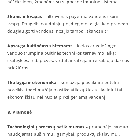
nėščiosioms, žmonėms su silpnesne imunine sistema.
Skonis ir kvapas
– filtravimas pagerina vandens skonį ir
kvapą. Daugelis naudotojų po įdiegimo teigia, kad pradeda
daugiau gerti vandens, nes jis tampa „skanesnis“.
Apsauga buitinėms sistemoms
– kietas ar geležingas
vanduo trumpina buitinės technikos tarnavimo laiką:
skalbyklės, indaplovės, virduliai kalkėja ir reikalauja dažnos
priežiūros.
Ekologija ir ekonomika
– sumažėja plastikinių butelių
poreikis, todėl mažėja plastiko atliekų kiekis. Ilgainiui tai
ekonomiškiau nei nuolat pirkti geriamą vandenį.
B. Pramonė
Technologinių procesų patikimumas
– pramonėje vanduo
naudojamas aušinimui, gamybai, produktų skalavimui.