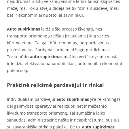
nejudrumas ir kitų veiksnių visuma lemia laipsnišką vertės
mažėjimą. Tokiu atveju didėja ne tik fizinis nusidėvėjimas,
bet ir ekonominiai nuostoliai savininkui.
Auto supirkimas
leidžia šio proceso išvengti, nes
transporto priemonė greičiau įtraukiama į kitą vertės
kūrimo etapą. Tai gali būti remontas, perpardavimas,
profesionalus išardymas arba medžiagų perdirbimas.
Tokiu būdu
auto supirkimas
mažina vertės nykimo mastą
ir leidžia efektyviau panaudoti likusį automobilio ekonominį
potencialą.
Praktinė reikšmė pardavėjui ir rinkai
Individualiam pardavėjui
auto supirkimas
yra reikšmingas
dėl galimybės operatyviai realizuoti net ir mažesnio
likvidumo transporto priemonę. Tai sumažina laiko
sąnaudas, administracinę naštą ir neapibrėžtumą, susijusį
su savarankiška pirkėjo paieška. Be to,
auto supirkimas