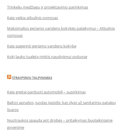
Trinkelių medžiagų ir projektavimo parinkimas
Kaip veikia atbulinis osmosas
Maksimalios geriamo vandens kokybės palaikymui – Atbulinis
osmosas
Kaip pagerinti geriamo vandens kokybę
Kokį lauko tualetą rinktis naudojimui soduose
STRAIPSNIŲ TALPINIMAS
Kaip greitai parduoti automobilį – supirkimas
Baltos apnašos, juodas įspūdis: kas slypi už sanitarinių patalpų
švaros
Nuotraukos spauda ant drobės – pritaikymas šiuolaikiniame
gyvenime