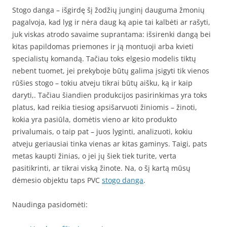
Stogo danga – išgirdę šį žodžių junginį dauguma žmonių
pagalvoja, kad lyg ir nėra daug ką apie tai kalbėti ar rašyti,
juk viskas atrodo savaime suprantama: išsirenki dangą bei
kitas papildomas priemones ir ją montuoji arba kvieti
specialistų komandą. Tačiau toks elgesio modelis tiktų
nebent tuomet, jei prekyboje būtų galima įsigyti tik vienos
rūšies stogo – tokiu atveju tikrai būtų aišku, ką ir kaip
daryti,. Tačiau šiandien produkcijos pasirinkimas yra toks
platus, kad reikia tiesiog apsišarvuoti žiniomis – žinoti,
kokia yra pasiūla, domėtis vieno ar kito produkto
privalumais, o taip pat – juos lyginti, analizuoti, kokiu
atveju geriausiai tinka vienas ar kitas gaminys. Taigi, pats
metas kaupti žinias, o jei jų šiek tiek turite, verta
pasitikrinti, ar tikrai viską žinote. Na, o šį kartą mūsų
dėmesio objektu taps PVC
stogo danga
.
Naudinga pasidomėti: