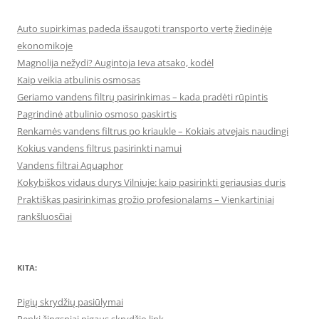
Auto supirkimas padeda išsaugoti transporto vertę žiedinėje
ekonomikoje
Magnolija nežydi? Augintoja Ieva atsako, kodėl
Kaip veikia atbulinis osmosas
Geriamo vandens filtrų pasirinkimas – kada pradėti rūpintis
Pagrindinė atbulinio osmoso paskirtis
Renkamės vandens filtrus po kriaukle – Kokiais atvejais naudingi
Kokius vandens filtrus pasirinkti namui
Vandens filtrai Aquaphor
Kokybiškos vidaus durys Vilniuje: kaip pasirinkti geriausias duris
Praktiškas pasirinkimas grožio profesionalams – Vienkartiniai
rankšluosčiai
KITA:
Pigių skrydžių pasiūlymai