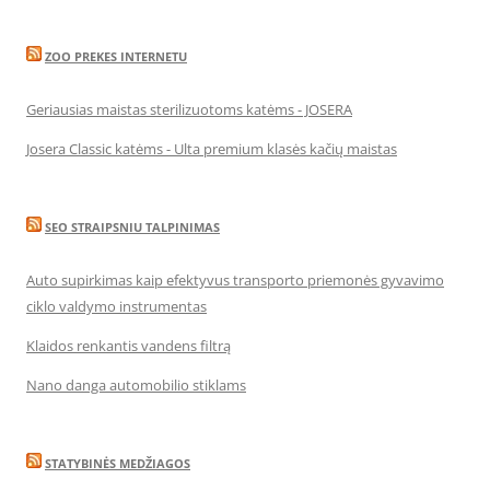
ZOO PREKES INTERNETU
Geriausias maistas sterilizuotoms katėms - JOSERA
Josera Classic katėms - Ulta premium klasės kačių maistas
SEO STRAIPSNIU TALPINIMAS
Auto supirkimas kaip efektyvus transporto priemonės gyvavimo
ciklo valdymo instrumentas
Klaidos renkantis vandens filtrą
Nano danga automobilio stiklams
STATYBINĖS MEDŽIAGOS