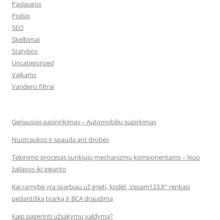
Paslaugos
Poilsis
SEO
Skelbimai
Statybos
Uncategorized
Vaikams
Vandens filtrai
Geriausias pasirinkimas – Automobilių supirkimas
Nuotraukos ir spauda ant drobės
Tekinimo procesas sunkiųjų mechanizmų komponentams – Nuo
žaliavos iki giganto
Kai ramybė yra svarbiau už greitį, kodėl „Vezam123.lt“ renkasi
pedantišką tvarką ir BCA draudimą
Kaip pagerinti užsakymų valdymą?