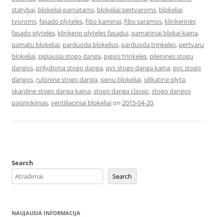
statybai
,
blokeliai pamatams
,
blokeliai pertvaroms
,
blokeliai
tvoroms
,
fasado plyteles
,
fibo kaminai
,
fibo saramos
,
klinkerinės
fasado plytelės
,
klinkerio plyteles fasadui
,
pamatiniai blokai kaina
,
pamatu blokeliai
,
parduoda blokelius
,
parduoda trinkeles
,
pertvaru
blokeliai
,
pigiausia stogo danga
,
pigios trinkeles
,
plienines stogu
dangos
,
prilydoma stogo danga
,
pvc stogo danga kaina
,
pvc stogo
dangos
,
rulonine stogo danga
,
sienu blokeliai
,
silikatine plyta
,
skardine stogo danga kaina
,
stogo danga classic
,
stogo dangos
pasirinkimas
,
ventiliaciniai blokeliai
on
2015-04-20
.
Search
Search
NAUJAUSIA INFORMACIJA