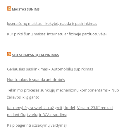
MAISTAS SUNIMS
Josera šunų maistas – kokybė, nauda ir pasirinkimas
Kur pirkti šunų maistą: internetu ar fizinėje parduotuvėje?
SEO STRAIPSNIŲ TALPINIMAS
Geriausias pasirinkimas – Automobilių supirkimas
Nuotraukos ir spauda ant drobės
Tekinimo procesas sunkiųjų mechanizmų komponentams – Nuo
žaliavos iki giganto
Kai ramybė yra svarbiau už greitį, kodėl „Vezam123.lt“ renkasi
pedantišką tvarką ir BCA draudimą
Kaip pagerinti užsakymų valdymą?