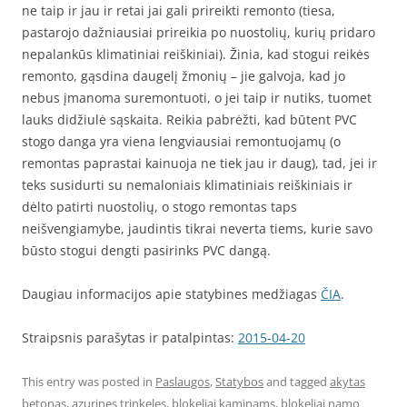
ne taip ir jau ir retai jai gali prireikti remonto (tiesa,
pastarojo dažniausiai prireikia po nuostolių, kurių pridaro
nepalankūs klimatiniai reiškiniai). Žinia, kad stogui reikės
remonto, gąsdina daugelį žmonių – jie galvoja, kad jo
nebus įmanoma suremontuoti, o jei taip ir nutiks, tuomet
lauks didžiulė sąskaita. Reikia pabrėžti, kad būtent PVC
stogo danga yra viena lengviausiai remontuojamų (o
remontas paprastai kainuoja ne tiek jau ir daug), tad, jei ir
teks susidurti su nemaloniais klimatiniais reiškiniais ir
dėlto patirti nuostolių, o stogo remontas taps
neišvengiamybe, jaudintis tikrai neverta tiems, kurie savo
būsto stogui dengti pasirinks PVC dangą.
Daugiau informacijos apie statybines medžiagas
ČIA
.
Straipsnis parašytas ir patalpintas:
2015-04-20
This entry was posted in
Paslaugos
,
Statybos
and tagged
akytas
betonas
,
azurines trinkeles
,
blokeliai kaminams
,
blokeliai namo