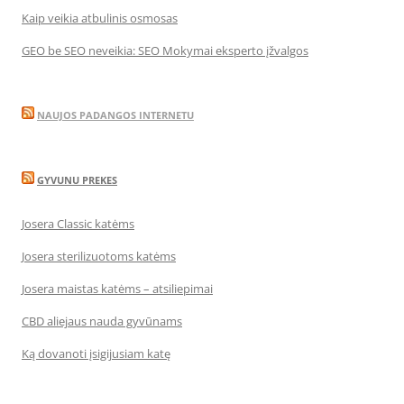
Kaip veikia atbulinis osmosas
GEO be SEO neveikia: SEO Mokymai eksperto įžvalgos
NAUJOS PADANGOS INTERNETU
GYVUNU PREKES
Josera Classic katėms
Josera sterilizuotoms katėms
Josera maistas katėms – atsiliepimai
CBD aliejaus nauda gyvūnams
Ką dovanoti įsigijusiam katę