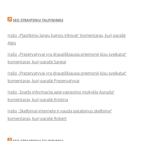
SEO STRAIPSNIU TALPINIMAS
Įrašo „Plastikinių langų kainos Vilniuje“ komentaras, kurį parašė
Algis
Įrašo „Prezervatyvai yra draugiškiausia priemonė Jūsų sveikatai“
komentaras, kurį parašė Sargiai
Įrašo „Prezervatyvai yra draugiškiausia priemonė Jūsų sveikatai“
komentaras, kurį parašė Prezervatyvai
Įrašo „Svarbi informacija apie vairavimo mokyklą Auruda“
komentaras, kurį parašė Kristina
Įrašo „Skelbimai internete ir nauda patalpinus skelbimą“
komentaras, kurį parašė Robert
SEO STRAIPSNIU TALPINIMAS