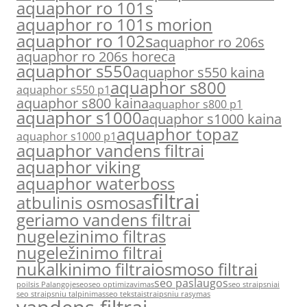
aquaphor ro 101s
aquaphor ro 101s morion
aquaphor ro 102s
aquaphor ro 206s
aquaphor ro 206s horeca
aquaphor s550
aquaphor s550 kaina
aquaphor s800
aquaphor s550 p1
aquaphor s800 kaina
aquaphor s800 p1
aquaphor s1000
aquaphor s1000 kaina
aquaphor topaz
aquaphor s1000 p1
aquaphor vandens filtrai
aquaphor viking
aquaphor waterboss
filtrai
atbulinis osmosas
geriamo vandens filtrai
nugelezinimo filtras
nugeležinimo filtrai
nukalkinimo filtrai
osmoso filtrai
seo paslaugos
poilsis Palangoje
seo
seo optimizavimas
seo straipsniai
seo straipsniu talpinimas
seo tekstai
straipsniu rasymas