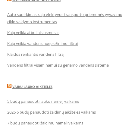
Auto supirkimas kaip efektyvus transporto priemonės gyvavimo
ciklo valdymo instrumentas
Kaip veikia atbulinis osmosas
Kaip veikia vandens nugeležinimo filtrai
Klaidos renkantis vandens filtrą
Vandens filtrai visam namui su geriamo vandens sistema
VAIKU LAUKO AIKSTELES
5 būdų panaudoti lauko namelį vaikams
2026 6 būdų panaudoti žaidimų aikšteles vaikams
7 būdų panaudoti žaidimų namelį vaikams