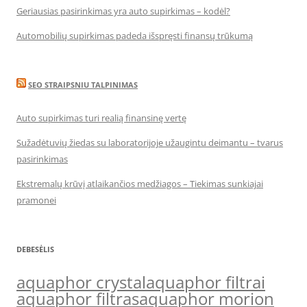
Geriausias pasirinkimas yra auto supirkimas – kodėl?
Automobilių supirkimas padeda išspręsti finansų trūkumą
SEO STRAIPSNIU TALPINIMAS
Auto supirkimas turi realią finansinę vertę
Sužadėtuvių žiedas su laboratorijoje užaugintu deimantu – tvarus
pasirinkimas
Ekstremalų krūvį atlaikančios medžiagos – Tiekimas sunkiajai
pramonei
DEBESĖLIS
aquaphor crystal
aquaphor filtrai
aquaphor filtras
aquaphor morion