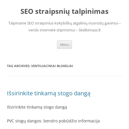
Skip
to
SEO straipsnių talpinimas
content
Talpiname SEO straipsnius kokybiškų atgalinių nuorodų gavimui –
verslo internete stiprinimui – Skelbimass.lt
Menu
TAG ARCHIVES:
VENTILIACINIAI BLOKELIAI
Išsirinkite tinkamą stogo dangą
Išsirinkite tinkamą stogo dangą
PVC stogų dangos: bendro pobūdžio informacija