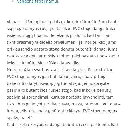
Vandens filtrai namui
;
Vienas reikšmingiausių dalykų, kurį turėtumėte žinoti apie
šią stogo dangos rūšį, yra tas, kad PVC stogo danga tinka
visiems stogų tipams. Belieka tik pridurti, kad tai – tam
tikra prasme yra didelis privalumas – jei norite, kad jums
priklausančio pastato stogą dengtų būtent ši danga, jums
neteks svarstyti, ar nekils keblumų dėl pastato tipo – kad ir
koks jis bebūtų, šios rūšies danga tiks.
Ne ką mažiau svarbus yra ir kitas dalykas. Pasirodo, kad
PVC stogų dangos gali būti labai įvairių spalvų. Taigi,
belieka tik daryti išvadą, jog tuo atveju, jei nuspręsite
pasirinkti būtent šios rūšies stogo, kad ir kokie bebūtų
spalviniai sprendimai, kuriuos norėsite įgyvendinti, tam
tikrai bus galimybių. Žalia, rusva, rusva, raudona, geltona –
ir daugelis kitų spalvų, būtent tokia yra PVC stogų dangos
spalvų paletė.
Kad ir kokia kokybiška danga bebūtų, reikia pastebėti, kad