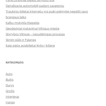
Penki žingsniai pigaus skrydžio link
Signalizacija automobilį padaro saugesniu
Traukinių bilietai internetu yra puiki galimybė negaišti savo
brangaus laiko
Kalbų mokykla Klaipėda
Geodeziniai matavimai Vilniaus mieste
Skyrybos Vilniuje – nesudėtingas procesas
Skristi siūlo ir Palanga
Kaip pigūs aviabilietai įkrito į kišenę
KATEGORIJOS:
Auto
Buitis
Durys
Grožis
Interjeras
Įranga