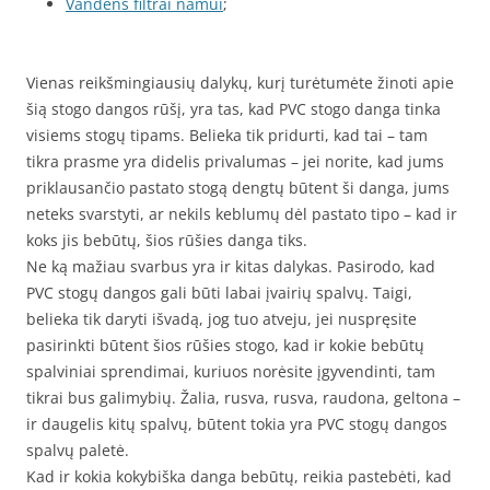
Vandens filtrai namui
;
Vienas reikšmingiausių dalykų, kurį turėtumėte žinoti apie
šią stogo dangos rūšį, yra tas, kad PVC stogo danga tinka
visiems stogų tipams. Belieka tik pridurti, kad tai – tam
tikra prasme yra didelis privalumas – jei norite, kad jums
priklausančio pastato stogą dengtų būtent ši danga, jums
neteks svarstyti, ar nekils keblumų dėl pastato tipo – kad ir
koks jis bebūtų, šios rūšies danga tiks.
Ne ką mažiau svarbus yra ir kitas dalykas. Pasirodo, kad
PVC stogų dangos gali būti labai įvairių spalvų. Taigi,
belieka tik daryti išvadą, jog tuo atveju, jei nuspręsite
pasirinkti būtent šios rūšies stogo, kad ir kokie bebūtų
spalviniai sprendimai, kuriuos norėsite įgyvendinti, tam
tikrai bus galimybių. Žalia, rusva, rusva, raudona, geltona –
ir daugelis kitų spalvų, būtent tokia yra PVC stogų dangos
spalvų paletė.
Kad ir kokia kokybiška danga bebūtų, reikia pastebėti, kad