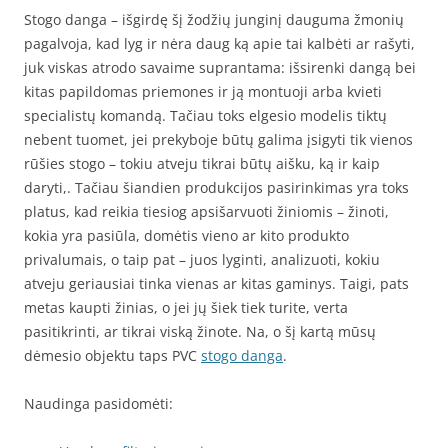
Stogo danga – išgirdę šį žodžių junginį dauguma žmonių
pagalvoja, kad lyg ir nėra daug ką apie tai kalbėti ar rašyti,
juk viskas atrodo savaime suprantama: išsirenki dangą bei
kitas papildomas priemones ir ją montuoji arba kvieti
specialistų komandą. Tačiau toks elgesio modelis tiktų
nebent tuomet, jei prekyboje būtų galima įsigyti tik vienos
rūšies stogo – tokiu atveju tikrai būtų aišku, ką ir kaip
daryti,. Tačiau šiandien produkcijos pasirinkimas yra toks
platus, kad reikia tiesiog apsišarvuoti žiniomis – žinoti,
kokia yra pasiūla, domėtis vieno ar kito produkto
privalumais, o taip pat – juos lyginti, analizuoti, kokiu
atveju geriausiai tinka vienas ar kitas gaminys. Taigi, pats
metas kaupti žinias, o jei jų šiek tiek turite, verta
pasitikrinti, ar tikrai viską žinote. Na, o šį kartą mūsų
dėmesio objektu taps PVC
stogo danga
.
Naudinga pasidomėti: