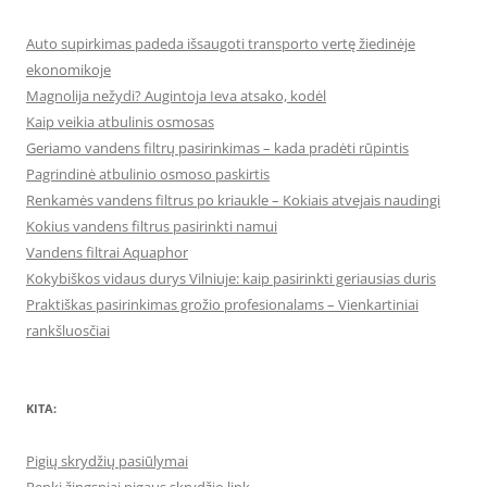
Auto supirkimas padeda išsaugoti transporto vertę žiedinėje
ekonomikoje
Magnolija nežydi? Augintoja Ieva atsako, kodėl
Kaip veikia atbulinis osmosas
Geriamo vandens filtrų pasirinkimas – kada pradėti rūpintis
Pagrindinė atbulinio osmoso paskirtis
Renkamės vandens filtrus po kriaukle – Kokiais atvejais naudingi
Kokius vandens filtrus pasirinkti namui
Vandens filtrai Aquaphor
Kokybiškos vidaus durys Vilniuje: kaip pasirinkti geriausias duris
Praktiškas pasirinkimas grožio profesionalams – Vienkartiniai
rankšluosčiai
KITA:
Pigių skrydžių pasiūlymai