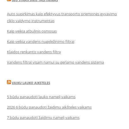
Auto supirkimas kaip efektyvus transporto priemonės gyvavimo
ciklo valdymo instrumentas
Kaip veikia atbulinis osmosas
Kaip veikia vandens nugeležinimo filtrai
Klaidos renkantis vandens filtrą
Vandens filtrai visam namui su geriamo vandens sistema
VAIKU LAUKO AIKSTELES
5 būdų panaudoti lauko namelį vaikams
2026 6 būdų panaudoti žaidimų aikšteles vaikams
7 būdų panaudoti žaidimų namelį vaikams