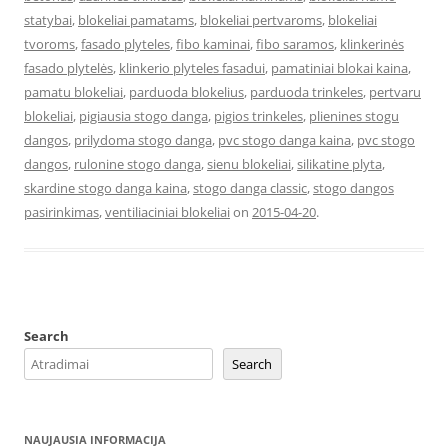
statybai
,
blokeliai pamatams
,
blokeliai pertvaroms
,
blokeliai
tvoroms
,
fasado plyteles
,
fibo kaminai
,
fibo saramos
,
klinkerinės
fasado plytelės
,
klinkerio plyteles fasadui
,
pamatiniai blokai kaina
,
pamatu blokeliai
,
parduoda blokelius
,
parduoda trinkeles
,
pertvaru
blokeliai
,
pigiausia stogo danga
,
pigios trinkeles
,
plienines stogu
dangos
,
prilydoma stogo danga
,
pvc stogo danga kaina
,
pvc stogo
dangos
,
rulonine stogo danga
,
sienu blokeliai
,
silikatine plyta
,
skardine stogo danga kaina
,
stogo danga classic
,
stogo dangos
pasirinkimas
,
ventiliaciniai blokeliai
on
2015-04-20
.
Search
Search
NAUJAUSIA INFORMACIJA