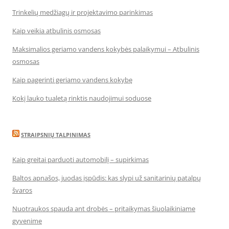
Trinkelių medžiagų ir projektavimo parinkimas
Kaip veikia atbulinis osmosas
Maksimalios geriamo vandens kokybės palaikymui – Atbulinis
osmosas
Kaip pagerinti geriamo vandens kokybę
Kokį lauko tualetą rinktis naudojimui soduose
STRAIPSNIŲ TALPINIMAS
Kaip greitai parduoti automobilį – supirkimas
Baltos apnašos, juodas įspūdis: kas slypi už sanitarinių patalpų
švaros
Nuotraukos spauda ant drobės – pritaikymas šiuolaikiniame
gyvenime