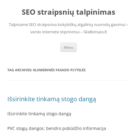
Skip
to
SEO straipsnių talpinimas
content
Talpiname SEO straipsnius kokybiškų atgalinių nuorodų gavimui –
verslo internete stiprinimui – Skelbimass.lt
Menu
TAG ARCHIVES:
KLINKERINĖS FASADO PLYTELĖS
Išsirinkite tinkamą stogo dangą
Išsirinkite tinkamą stogo dangą
PVC stogų dangos: bendro pobūdžio informacija