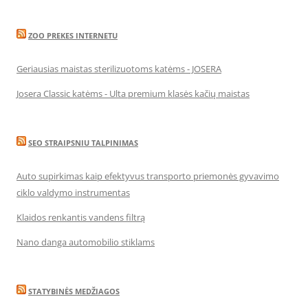
ZOO PREKES INTERNETU
Geriausias maistas sterilizuotoms katėms - JOSERA
Josera Classic katėms - Ulta premium klasės kačių maistas
SEO STRAIPSNIU TALPINIMAS
Auto supirkimas kaip efektyvus transporto priemonės gyvavimo
ciklo valdymo instrumentas
Klaidos renkantis vandens filtrą
Nano danga automobilio stiklams
STATYBINĖS MEDŽIAGOS