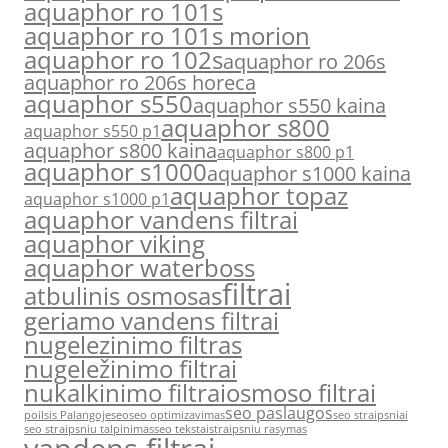
aquaphor ro 101s
aquaphor ro 101s morion
aquaphor ro 102s
aquaphor ro 206s
aquaphor ro 206s horeca
aquaphor s550
aquaphor s550 kaina
aquaphor s800
aquaphor s550 p1
aquaphor s800 kaina
aquaphor s800 p1
aquaphor s1000
aquaphor s1000 kaina
aquaphor topaz
aquaphor s1000 p1
aquaphor vandens filtrai
aquaphor viking
aquaphor waterboss
filtrai
atbulinis osmosas
geriamo vandens filtrai
nugelezinimo filtras
nugeležinimo filtrai
nukalkinimo filtrai
osmoso filtrai
seo paslaugos
poilsis Palangoje
seo
seo optimizavimas
seo straipsniai
seo straipsniu talpinimas
seo tekstai
straipsniu rasymas