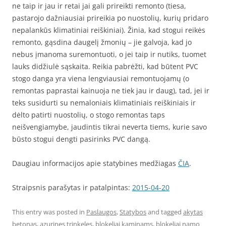
ne taip ir jau ir retai jai gali prireikti remonto (tiesa,
pastarojo dažniausiai prireikia po nuostolių, kurių pridaro
nepalankūs klimatiniai reiškiniai). Žinia, kad stogui reikės
remonto, gąsdina daugelį žmonių – jie galvoja, kad jo
nebus įmanoma suremontuoti, o jei taip ir nutiks, tuomet
lauks didžiulė sąskaita. Reikia pabrėžti, kad būtent PVC
stogo danga yra viena lengviausiai remontuojamų (o
remontas paprastai kainuoja ne tiek jau ir daug), tad, jei ir
teks susidurti su nemaloniais klimatiniais reiškiniais ir
dėlto patirti nuostolių, o stogo remontas taps
neišvengiamybe, jaudintis tikrai neverta tiems, kurie savo
būsto stogui dengti pasirinks PVC dangą.
Daugiau informacijos apie statybines medžiagas
ČIA
.
Straipsnis parašytas ir patalpintas:
2015-04-20
This entry was posted in
Paslaugos
,
Statybos
and tagged
akytas
betonas
,
azurines trinkeles
,
blokeliai kaminams
,
blokeliai namo