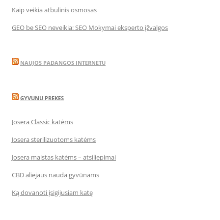
Kaip veikia atbulinis osmosas
GEO be SEO neveikia: SEO Mokymai eksperto įžvalgos
NAUJOS PADANGOS INTERNETU
GYVUNU PREKES
Josera Classic katėms
Josera sterilizuotoms katėms
Josera maistas katėms – atsiliepimai
CBD aliejaus nauda gyvūnams
Ką dovanoti įsigijusiam katę