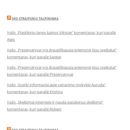
SEO STRAIPSNIU TALPINIMAS
Įrašo „Plastikinių langų kainos Vilniuje“ komentaras, kurį parašė
Algis
Įrašo „Prezervatyvai yra draugiškiausia priemonė Jūsų sveikatai“
komentaras, kurį parašė Sargiai
Įrašo „Prezervatyvai yra draugiškiausia priemonė Jūsų sveikatai“
komentaras, kurį parašė Prezervatyvai
Įrašo „Svarbi informacija apie vairavimo mokyklą Auruda“
komentaras, kurį parašė Kristina
Įrašo „Skelbimai internete ir nauda patalpinus skelbimą“
komentaras, kurį parašė Robert
SEO STRAIPSNIU TALPINIMAS