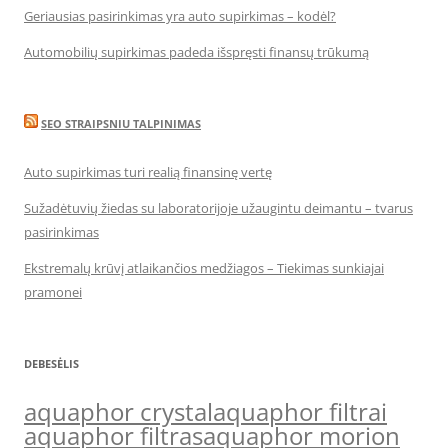
Geriausias pasirinkimas yra auto supirkimas – kodėl?
Automobilių supirkimas padeda išspręsti finansų trūkumą
SEO STRAIPSNIU TALPINIMAS
Auto supirkimas turi realią finansinę vertę
Sužadėtuvių žiedas su laboratorijoje užaugintu deimantu – tvarus
pasirinkimas
Ekstremalų krūvį atlaikančios medžiagos – Tiekimas sunkiajai
pramonei
DEBESĖLIS
aquaphor crystal
aquaphor filtrai
aquaphor filtras
aquaphor morion