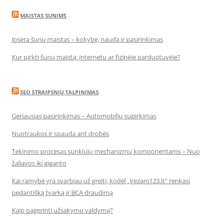
MAISTAS SUNIMS
Josera šunų maistas – kokybė, nauda ir pasirinkimas
Kur pirkti šunų maistą: internetu ar fizinėje parduotuvėje?
SEO STRAIPSNIŲ TALPINIMAS
Geriausias pasirinkimas – Automobilių supirkimas
Nuotraukos ir spauda ant drobės
Tekinimo procesas sunkiųjų mechanizmų komponentams – Nuo
žaliavos iki giganto
Kai ramybė yra svarbiau už greitį, kodėl „Vezam123.lt“ renkasi
pedantišką tvarką ir BCA draudimą
Kaip pagerinti užsakymų valdymą?