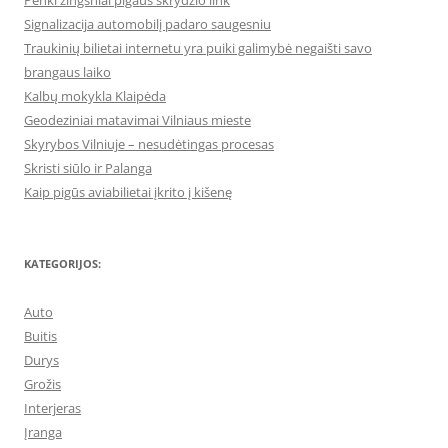
Penki žingsniai pigaus skrydžio link
Signalizacija automobilį padaro saugesniu
Traukinių bilietai internetu yra puiki galimybė negaišti savo
brangaus laiko
Kalbų mokykla Klaipėda
Geodeziniai matavimai Vilniaus mieste
Skyrybos Vilniuje – nesudėtingas procesas
Skristi siūlo ir Palanga
Kaip pigūs aviabilietai įkrito į kišenę
KATEGORIJOS:
Auto
Buitis
Durys
Grožis
Interjeras
Įranga