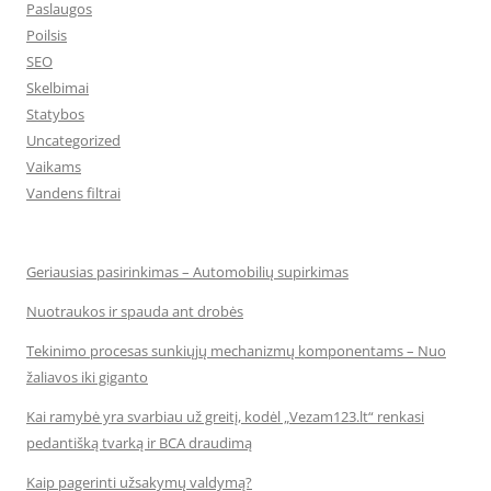
Paslaugos
Poilsis
SEO
Skelbimai
Statybos
Uncategorized
Vaikams
Vandens filtrai
Geriausias pasirinkimas – Automobilių supirkimas
Nuotraukos ir spauda ant drobės
Tekinimo procesas sunkiųjų mechanizmų komponentams – Nuo
žaliavos iki giganto
Kai ramybė yra svarbiau už greitį, kodėl „Vezam123.lt“ renkasi
pedantišką tvarką ir BCA draudimą
Kaip pagerinti užsakymų valdymą?