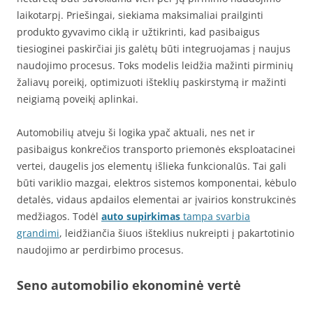
laikotarpį. Priešingai, siekiama maksimaliai prailginti
produkto gyvavimo ciklą ir užtikrinti, kad pasibaigus
tiesioginei paskirčiai jis galėtų būti integruojamas į naujus
naudojimo procesus. Toks modelis leidžia mažinti pirminių
žaliavų poreikį, optimizuoti išteklių paskirstymą ir mažinti
neigiamą poveikį aplinkai.
Automobilių atveju ši logika ypač aktuali, nes net ir
pasibaigus konkrečios transporto priemonės eksploatacinei
vertei, daugelis jos elementų išlieka funkcionalūs. Tai gali
būti variklio mazgai, elektros sistemos komponentai, kėbulo
detalės, vidaus apdailos elementai ar įvairios konstrukcinės
medžiagos. Todėl
auto supirkimas
tampa svarbia
grandimi
, leidžiančia šiuos išteklius nukreipti į pakartotinio
naudojimo ar perdirbimo procesus.
Seno automobilio ekonominė vertė