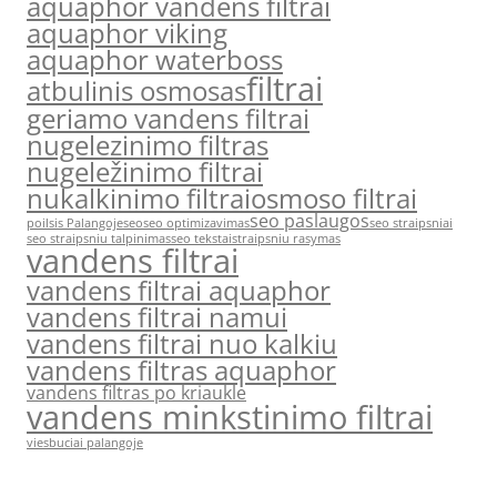
aquaphor vandens filtrai
aquaphor viking
aquaphor waterboss
filtrai
atbulinis osmosas
geriamo vandens filtrai
nugelezinimo filtras
nugeležinimo filtrai
nukalkinimo filtrai
osmoso filtrai
seo paslaugos
poilsis Palangoje
seo
seo optimizavimas
seo straipsniai
seo straipsniu talpinimas
seo tekstai
straipsniu rasymas
vandens filtrai
vandens filtrai aquaphor
vandens filtrai namui
vandens filtrai nuo kalkiu
vandens filtras aquaphor
vandens filtras po kriaukle
vandens minkstinimo filtrai
viesbuciai palangoje