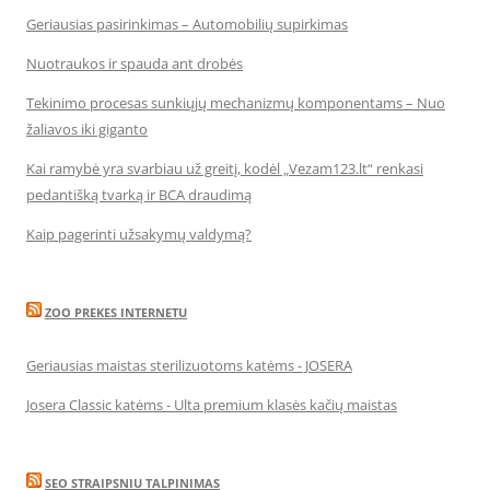
Geriausias pasirinkimas – Automobilių supirkimas
Nuotraukos ir spauda ant drobės
Tekinimo procesas sunkiųjų mechanizmų komponentams – Nuo
žaliavos iki giganto
Kai ramybė yra svarbiau už greitį, kodėl „Vezam123.lt“ renkasi
pedantišką tvarką ir BCA draudimą
Kaip pagerinti užsakymų valdymą?
ZOO PREKES INTERNETU
Geriausias maistas sterilizuotoms katėms - JOSERA
Josera Classic katėms - Ulta premium klasės kačių maistas
SEO STRAIPSNIU TALPINIMAS