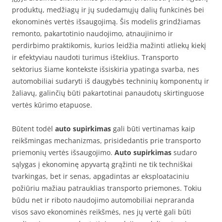
produktų, medžiagų ir jų sudedamųjų dalių funkcinės bei
ekonominės vertės išsaugojimą. Šis modelis grindžiamas
remonto, pakartotinio naudojimo, atnaujinimo ir
perdirbimo praktikomis, kurios leidžia mažinti atliekų kiekį
ir efektyviau naudoti turimus išteklius. Transporto
sektorius šiame kontekste išsiskiria ypatinga svarba, nes
automobiliai sudaryti iš daugybės techninių komponentų ir
žaliavų, galinčių būti pakartotinai panaudotų skirtinguose
vertės kūrimo etapuose.
Būtent todėl
auto supirkimas
gali būti vertinamas kaip
reikšmingas mechanizmas, prisidedantis prie transporto
priemonių vertės išsaugojimo.
Auto supirkimas
sudaro
sąlygas į ekonominę apyvartą grąžinti ne tik techniškai
tvarkingas, bet ir senas, apgadintas ar eksploataciniu
požiūriu mažiau patrauklias transporto priemones. Tokiu
būdu net ir riboto naudojimo automobiliai nepraranda
visos savo ekonominės reikšmės, nes jų vertė gali būti