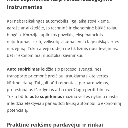
instrumentas
Kai nebereikalingas automobilis ilgą laiką stovi kieme,
garaže ar aikštelėje, jo techninė ir ekonominė būklė toliau
blogėja. Korozija, aplinkos poveikis, eksploatacinis
nejudrumas ir kitų veiksnių visuma lemia laipsnišką vertės
mažėjimą. Tokiu atveju didėja ne tik fizinis nusidėvėjimas,
bet ir ekonominiai nuostoliai savininkui.
Auto supirkimas
leidžia šio proceso išvengti, nes
transporto priemonė greičiau įtraukiama į kitą vertės
kūrimo etapą. Tai gali būti remontas, perpardavimas,
profesionalus išardymas arba medžiagų perdirbimas.
Tokiu būdu
auto supirkimas
mažina vertės nykimo mastą
ir leidžia efektyviau panaudoti likusį automobilio ekonominį
potencialą.
Praktinė reikšmė pardavėjui ir rinkai