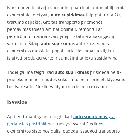
Nors daugeliu atvejų sprendimą parduoti automobilį lemia
ekonominiai motyvai,
auto supirkimas
taip pat turi aiškų
tvarumo aspektą. Greitas transporto priemonės
perdavimas tolesniam naudojimui, remontui ar
perdirbimui mažina švaistymą ir skatina atsakingesnį
vartojimą. Šitaip
auto supirkimas
atitinka žiedinės
ekonomikos nuostatą, pagal kurią siekiama kuo ilgiau
išlaikyti produktų vertę ir sumažinti atliekų susidarymą.
Todėl galima teigti, kad
auto supirkimas
prisideda ne tik
prie ekonominės naudos sukūrimo, bet ir prie efektyvesnio
bei tvaresnio išteklių valdymo modelio formavimo.
Išvados
Apibendrinant galima teigti, kad
auto supirkimas
yra
geriausias pasirinkimas
, nes yra svarbi žiedinės
ekonomikos sistemos dalis, padeda išsaugoti transporto