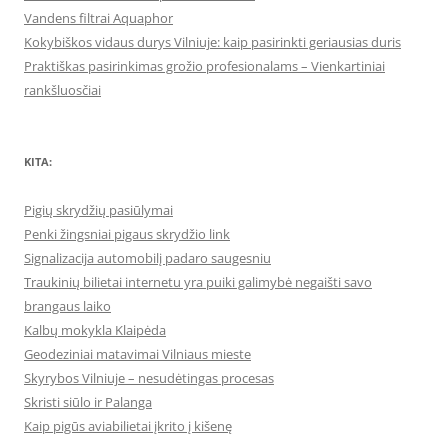
Vandens filtrai Aquaphor
Kokybiškos vidaus durys Vilniuje: kaip pasirinkti geriausias duris
Praktiškas pasirinkimas grožio profesionalams – Vienkartiniai
rankšluosčiai
KITA:
Pigių skrydžių pasiūlymai
Penki žingsniai pigaus skrydžio link
Signalizacija automobilį padaro saugesniu
Traukinių bilietai internetu yra puiki galimybė negaišti savo
brangaus laiko
Kalbų mokykla Klaipėda
Geodeziniai matavimai Vilniaus mieste
Skyrybos Vilniuje – nesudėtingas procesas
Skristi siūlo ir Palanga
Kaip pigūs aviabilietai įkrito į kišenę