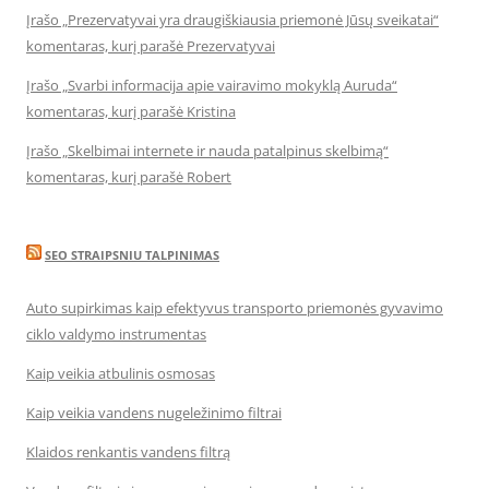
Įrašo „Prezervatyvai yra draugiškiausia priemonė Jūsų sveikatai“
komentaras, kurį parašė Prezervatyvai
Įrašo „Svarbi informacija apie vairavimo mokyklą Auruda“
komentaras, kurį parašė Kristina
Įrašo „Skelbimai internete ir nauda patalpinus skelbimą“
komentaras, kurį parašė Robert
SEO STRAIPSNIU TALPINIMAS
Auto supirkimas kaip efektyvus transporto priemonės gyvavimo
ciklo valdymo instrumentas
Kaip veikia atbulinis osmosas
Kaip veikia vandens nugeležinimo filtrai
Klaidos renkantis vandens filtrą