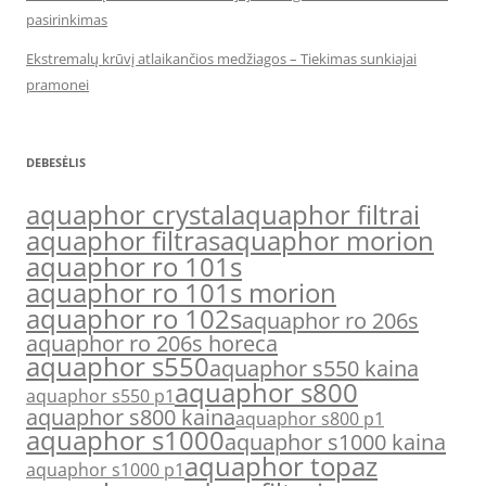
pasirinkimas
Ekstremalų krūvį atlaikančios medžiagos – Tiekimas sunkiajai
pramonei
DEBESĖLIS
aquaphor crystal
aquaphor filtrai
aquaphor filtras
aquaphor morion
aquaphor ro 101s
aquaphor ro 101s morion
aquaphor ro 102s
aquaphor ro 206s
aquaphor ro 206s horeca
aquaphor s550
aquaphor s550 kaina
aquaphor s800
aquaphor s550 p1
aquaphor s800 kaina
aquaphor s800 p1
aquaphor s1000
aquaphor s1000 kaina
aquaphor topaz
aquaphor s1000 p1