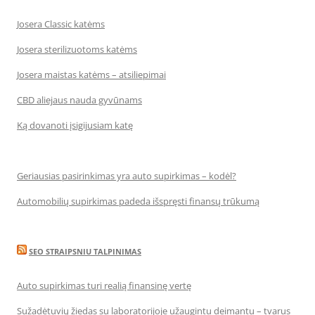
Josera Classic katėms
Josera sterilizuotoms katėms
Josera maistas katėms – atsiliepimai
CBD aliejaus nauda gyvūnams
Ką dovanoti įsigijusiam katę
Geriausias pasirinkimas yra auto supirkimas – kodėl?
Automobilių supirkimas padeda išspręsti finansų trūkumą
SEO STRAIPSNIU TALPINIMAS
Auto supirkimas turi realią finansinę vertę
Sužadėtuvių žiedas su laboratorijoje užaugintu deimantu – tvarus