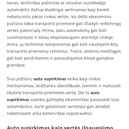
Senas, techniškai pažeistas ar vizualiai nusidėvėjęs
automobilis dažnai klaidingai vertinamas kaip beveik
nebeturintis jokios rinkos vertės. Vis dėlto ekonominiu
požiūriu tokia transporto priemonė gali išlaikyti reikšmingą
vertės potencialą. Pirma, dalis automobilių gali būti
suremontuoti ir toliau eksploatuojami antrinėje rinkoje.
Antra, jų techniniai komponentai gali būti naudojami kitų
transporto priemonių remontui. Trečia, atskiros medžiagos
gali būti perdirbamos ir panaudojamos kitose gamybos
grandyse.
Šiuo požiūriu
auto supirkimas
veikia kaip rinkos
mechanizmas, leidžiantis identifikuoti, įvertinti ir realizuoti
likutinę transporto priemonės vertę. Dėl to
auto
supirkimas
suteikia galimybę ekonomiškai panaudoti tuos
automobilius, kurie galutiniam vartotojui gali atrodyti
nebetinkami arba komerciškai nepatrauklūs.
Auto supirkimas kaip vertės išsaugojimo