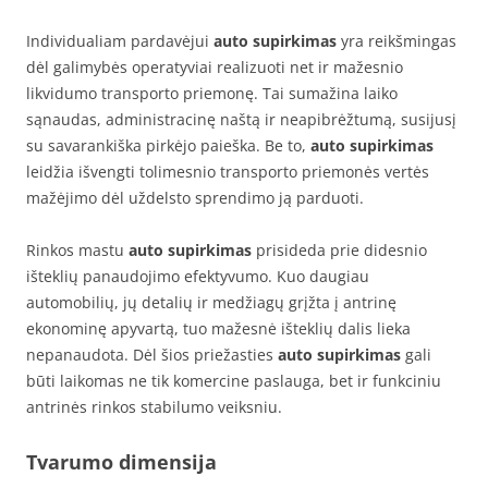
Individualiam pardavėjui
auto supirkimas
yra reikšmingas
dėl galimybės operatyviai realizuoti net ir mažesnio
likvidumo transporto priemonę. Tai sumažina laiko
sąnaudas, administracinę naštą ir neapibrėžtumą, susijusį
su savarankiška pirkėjo paieška. Be to,
auto supirkimas
leidžia išvengti tolimesnio transporto priemonės vertės
mažėjimo dėl uždelsto sprendimo ją parduoti.
Rinkos mastu
auto supirkimas
prisideda prie didesnio
išteklių panaudojimo efektyvumo. Kuo daugiau
automobilių, jų detalių ir medžiagų grįžta į antrinę
ekonominę apyvartą, tuo mažesnė išteklių dalis lieka
nepanaudota. Dėl šios priežasties
auto supirkimas
gali
būti laikomas ne tik komercine paslauga, bet ir funkciniu
antrinės rinkos stabilumo veiksniu.
Tvarumo dimensija