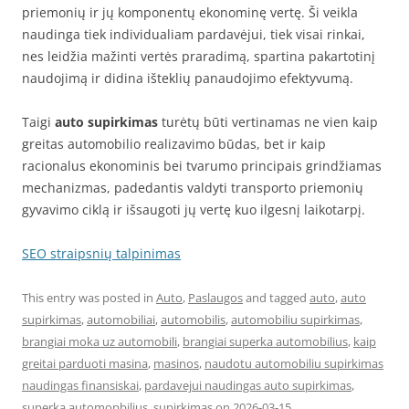
priemonių ir jų komponentų ekonominę vertę. Ši veikla
naudinga tiek individualiam pardavėjui, tiek visai rinkai,
nes leidžia mažinti vertės praradimą, spartina pakartotinį
naudojimą ir didina išteklių panaudojimo efektyvumą.
Taigi
auto supirkimas
turėtų būti vertinamas ne vien kaip
greitas automobilio realizavimo būdas, bet ir kaip
racionalus ekonominis bei tvarumo principais grindžiamas
mechanizmas, padedantis valdyti transporto priemonių
gyvavimo ciklą ir išsaugoti jų vertę kuo ilgesnį laikotarpį.
SEO straipsnių talpinimas
This entry was posted in
Auto
,
Paslaugos
and tagged
auto
,
auto
supirkimas
,
automobiliai
,
automobilis
,
automobiliu supirkimas
,
brangiai moka uz automobili
,
brangiai superka automobilius
,
kaip
greitai parduoti masina
,
masinos
,
naudotu automobiliu supirkimas
naudingas finansiskai
,
pardavejui naudingas auto supirkimas
,
superka automopbilius
,
supirkimas
on
2026-03-15
.