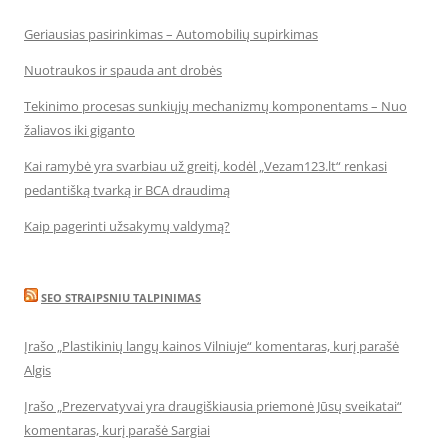
Geriausias pasirinkimas – Automobilių supirkimas
Nuotraukos ir spauda ant drobės
Tekinimo procesas sunkiųjų mechanizmų komponentams – Nuo
žaliavos iki giganto
Kai ramybė yra svarbiau už greitį, kodėl „Vezam123.lt“ renkasi
pedantišką tvarką ir BCA draudimą
Kaip pagerinti užsakymų valdymą?
SEO STRAIPSNIU TALPINIMAS
Įrašo „Plastikinių langų kainos Vilniuje“ komentaras, kurį parašė
Algis
Įrašo „Prezervatyvai yra draugiškiausia priemonė Jūsų sveikatai“
komentaras, kurį parašė Sargiai