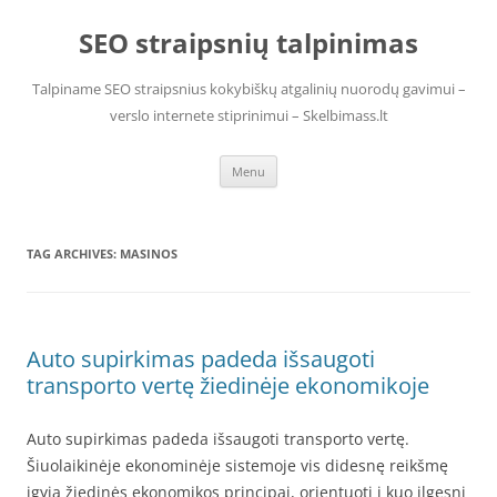
Skip
to
SEO straipsnių talpinimas
content
Talpiname SEO straipsnius kokybiškų atgalinių nuorodų gavimui –
verslo internete stiprinimui – Skelbimass.lt
Menu
TAG ARCHIVES:
MASINOS
Auto supirkimas padeda išsaugoti
transporto vertę žiedinėje ekonomikoje
Auto supirkimas padeda išsaugoti transporto vertę.
Šiuolaikinėje ekonominėje sistemoje vis didesnę reikšmę
įgyja žiedinės ekonomikos principai, orientuoti į kuo ilgesnį