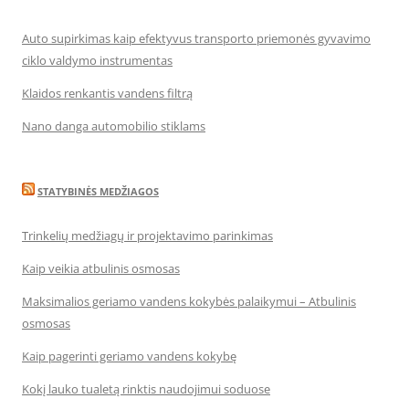
Auto supirkimas kaip efektyvus transporto priemonės gyvavimo
ciklo valdymo instrumentas
Klaidos renkantis vandens filtrą
Nano danga automobilio stiklams
STATYBINĖS MEDŽIAGOS
Trinkelių medžiagų ir projektavimo parinkimas
Kaip veikia atbulinis osmosas
Maksimalios geriamo vandens kokybės palaikymui – Atbulinis
osmosas
Kaip pagerinti geriamo vandens kokybę
Kokį lauko tualetą rinktis naudojimui soduose