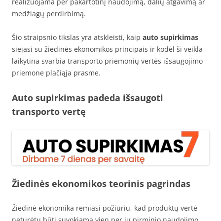
realizuojama per pakartotinį naudojimą, dalių atgavimą ar
medžiagų perdirbimą.
Šio straipsnio tikslas yra atskleisti, kaip
auto supirkimas
siejasi su žiedinės ekonomikos principais ir kodėl ši veikla
laikytina svarbia transporto priemonių vertės išsaugojimo
priemone plačiąja prasme.
Auto supirkimas padeda išsaugoti
transporto vertę
Žiedinės ekonomikos teorinis pagrindas
Žiedinė ekonomika remiasi požiūriu, kad produktų vertė
neturėtų būti suvokiama vien per jų pirminio naudojimo