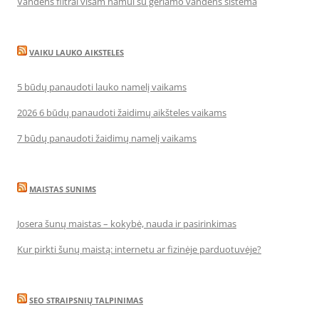
Vandens filtrai visam namui su geriamo vandens sistema
VAIKU LAUKO AIKSTELES
5 būdų panaudoti lauko namelį vaikams
2026 6 būdų panaudoti žaidimų aikšteles vaikams
7 būdų panaudoti žaidimų namelį vaikams
MAISTAS SUNIMS
Josera šunų maistas – kokybė, nauda ir pasirinkimas
Kur pirkti šunų maistą: internetu ar fizinėje parduotuvėje?
SEO STRAIPSNIŲ TALPINIMAS