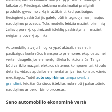
laikotarpį. Priešingai, siekiama maksimaliai prailginti
produkto gyvavimo ciklą ir užtikrinti, kad pasibaigus
tiesioginei paskirčiai jis galėtų būti integruojamas į naujus
naudojimo procesus. Toks modelis leidžia mažinti pirminių
žaliavų poreikį, optimizuoti išteklių paskirstymą ir mažinti
neigiamą poveikį aplinkai.
Automobilių atveju ši logika ypač aktuali, nes net ir
pasibaigus konkrečios transporto priemonės eksploatacinei
vertei, daugelis jos elementų išlieka funkcionalūs. Tai gali
būti variklio mazgai, elektros sistemos komponentai, kėbulo
detalės, vidaus apdailos elementai ar įvairios konstrukcinės
medžiagos. Todėl
auto supirkimas
tampa svarbia
grandimi
, leidžiančia šiuos išteklius nukreipti į pakartotinio
naudojimo ar perdirbimo procesus.
Seno automobilio ekonominė vertė