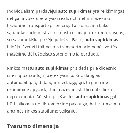
Individualiam pardavėjui
auto supirkimas
yra reikšmingas
dėl galimybės operatyviai realizuoti net ir mažesnio
likvidumo transporto priemonę. Tai sumažina laiko
sąnaudas, administracinę naštą ir neapibrėžtumą, susijusį
su savarankiška pirkėjo paieška. Be to,
auto supirkimas
leidžia išvengti tolimesnio transporto priemonės vertės
mažėjimo dėl uždelsto sprendimo ją parduoti.
Rinkos mastu
auto supirkimas
prisideda prie didesnio
išteklių panaudojimo efektyvumo. Kuo daugiau
automobilių, jų detalių ir medžiagų grįžta į antrinę
ekonominę apyvartą, tuo mažesnė išteklių dalis lieka
nepanaudota. Dėl šios priežasties
auto supirkimas
gali
būti laikomas ne tik komercine paslauga, bet ir funkciniu
antrinės rinkos stabilumo veiksniu.
Tvarumo dimensija