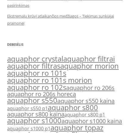
pasirinkimas
Ekstremalų krūvį atlaikančios medžiagos – Tiekimas sunkiajai
pramonei
DEBESĖLIS
aquaphor crystal
aquaphor filtrai
aquaphor filtras
aquaphor morion
aquaphor ro 101s
aquaphor ro 101s morion
aquaphor ro 102s
aquaphor ro 206s
aquaphor ro 206s horeca
aquaphor s550
aquaphor s550 kaina
aquaphor s800
aquaphor s550 p1
aquaphor s800 kaina
aquaphor s800 p1
aquaphor s1000
aquaphor s1000 kaina
aquaphor topaz
aquaphor s1000 p1