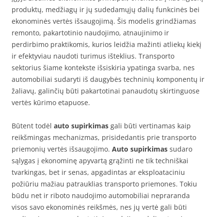
produktų, medžiagų ir jų sudedamųjų dalių funkcinės bei
ekonominės vertės išsaugojimą. Šis modelis grindžiamas
remonto, pakartotinio naudojimo, atnaujinimo ir
perdirbimo praktikomis, kurios leidžia mažinti atliekų kiekį
ir efektyviau naudoti turimus išteklius. Transporto
sektorius šiame kontekste išsiskiria ypatinga svarba, nes
automobiliai sudaryti iš daugybės techninių komponentų ir
žaliavų, galinčių būti pakartotinai panaudotų skirtinguose
vertės kūrimo etapuose.
Būtent todėl
auto supirkimas
gali būti vertinamas kaip
reikšmingas mechanizmas, prisidedantis prie transporto
priemonių vertės išsaugojimo.
Auto supirkimas
sudaro
sąlygas į ekonominę apyvartą grąžinti ne tik techniškai
tvarkingas, bet ir senas, apgadintas ar eksploataciniu
požiūriu mažiau patrauklias transporto priemones. Tokiu
būdu net ir riboto naudojimo automobiliai nepraranda
visos savo ekonominės reikšmės, nes jų vertė gali būti