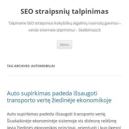
Skip
to
SEO straipsnių talpinimas
content
Talpiname SEO straipsnius kokybiškų atgalinių nuorodų gavimui –
verslo internete stiprinimui – Skelbimass.lt
Menu
TAG ARCHIVES:
AUTOMOBILIAI
Auto supirkimas padeda išsaugoti
transporto vertę žiedinėje ekonomikoje
Auto supirkimas padeda išsaugoti transporto vertę.
Šiuolaikinėje ekonominėje sistemoje vis didesnę reikšmę
įgyja žiedinės ekonomikos principai, orientuoti į kuo ilgesnį