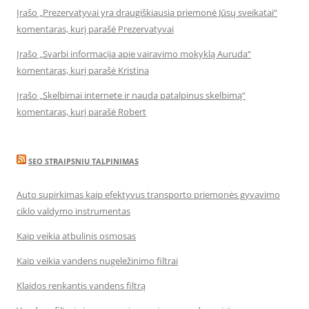
Įrašo „Prezervatyvai yra draugiškiausia priemonė Jūsų sveikatai“
komentaras, kurį parašė Prezervatyvai
Įrašo „Svarbi informacija apie vairavimo mokyklą Auruda“
komentaras, kurį parašė Kristina
Įrašo „Skelbimai internete ir nauda patalpinus skelbimą“
komentaras, kurį parašė Robert
SEO STRAIPSNIU TALPINIMAS
Auto supirkimas kaip efektyvus transporto priemonės gyvavimo
ciklo valdymo instrumentas
Kaip veikia atbulinis osmosas
Kaip veikia vandens nugeležinimo filtrai
Klaidos renkantis vandens filtrą