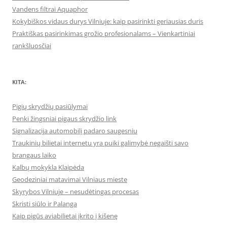
Vandens filtrai Aquaphor
Kokybiškos vidaus durys Vilniuje: kaip pasirinkti geriausias duris
Praktiškas pasirinkimas grožio profesionalams – Vienkartiniai
rankšluosčiai
KITA:
Pigių skrydžių pasiūlymai
Penki žingsniai pigaus skrydžio link
Signalizacija automobilį padaro saugesniu
Traukinių bilietai internetu yra puiki galimybė negaišti savo
brangaus laiko
Kalbų mokykla Klaipėda
Geodeziniai matavimai Vilniaus mieste
Skyrybos Vilniuje – nesudėtingas procesas
Skristi siūlo ir Palanga
Kaip pigūs aviabilietai įkrito į kišenę