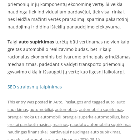
priemonių ir jų komponentų ekonominę vertę. Ši veikla
naudinga tiek individualiam pardavėjui, tiek visai rinkai,
nes leidžia mažinti vertės praradimą, spartina pakartotinį
naudojimą ir didina išteklių panaudojimo efektyvumą.
Taigi
auto supirkimas
turėtų būti vertinamas ne vien kaip
greitas automobilio realizavimo būdas, bet ir kaip
racionalus ekonominis bei tvarumo principais grindžiamas
mechanizmas, padedantis valdyti transporto priemonių
gyvavimo ciklą ir išsaugoti jų vertę kuo ilgesnį laikotarpį.
SEO straipsnių talpinimas
This entry was posted in
Auto
,
Paslaugos
and tagged
auto
,
auto
supirkimas
,
automobiliai
,
automobilis
,
automobiliu supirkimas
,
brangiai moka uz automobili
,
brangiai superka automobilius
,
kaip
greitai parduoti masina
,
masinos
,
naudotu automobiliu supirkimas
naudingas finansiskai
,
pardavejui naudingas auto supirkimas
,
superka automopbilius
,
supirkimas
on
2026-03-15
.