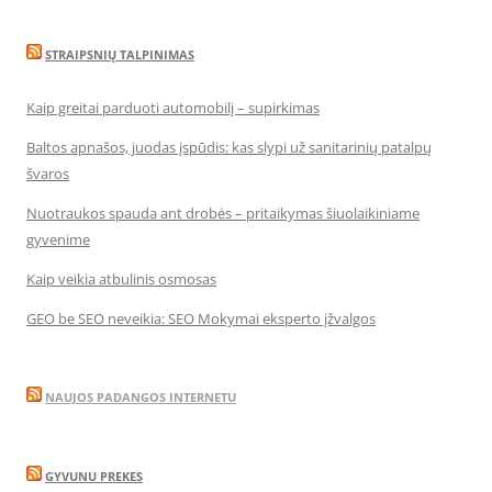
STRAIPSNIŲ TALPINIMAS
Kaip greitai parduoti automobilį – supirkimas
Baltos apnašos, juodas įspūdis: kas slypi už sanitarinių patalpų
švaros
Nuotraukos spauda ant drobės – pritaikymas šiuolaikiniame
gyvenime
Kaip veikia atbulinis osmosas
GEO be SEO neveikia: SEO Mokymai eksperto įžvalgos
NAUJOS PADANGOS INTERNETU
GYVUNU PREKES