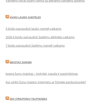
Vandens filtrai visam namui su geriamo vandens sistema
VAIKU LAUKO AIKSTELES
5 būdų panaudoti lauko namelį vaikams
2026 6 būdų panaudoti žaidimų aikšteles vaikams
7 būdų panaudoti žaidimų namelį vaikams
MAISTAS SUNIMS
Josera šunų maistas – kokybė, nauda ir pasirinkimas
Kur pirkti šunų maistą: internetu ar fizinėje parduotuvėje?
SEO STRAIPSNIŲ TALPINIMAS