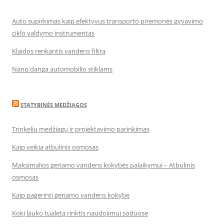
Auto supirkimas kaip efektyvus transporto priemonės gyvavimo
ciklo valdymo instrumentas
Klaidos renkantis vandens filtrą
Nano danga automobilio stiklams
STATYBINĖS MEDŽIAGOS
Trinkelių medžiagų ir projektavimo parinkimas
Kaip veikia atbulinis osmosas
Maksimalios geriamo vandens kokybės palaikymui – Atbulinis
osmosas
Kaip pagerinti geriamo vandens kokybę
Kokį lauko tualetą rinktis naudojimui soduose