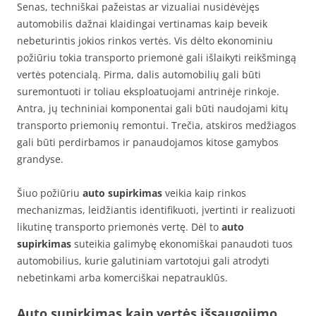
Senas, techniškai pažeistas ar vizualiai nusidėvėjęs
automobilis dažnai klaidingai vertinamas kaip beveik
nebeturintis jokios rinkos vertės. Vis dėlto ekonominiu
požiūriu tokia transporto priemonė gali išlaikyti reikšmingą
vertės potencialą. Pirma, dalis automobilių gali būti
suremontuoti ir toliau eksploatuojami antrinėje rinkoje.
Antra, jų techniniai komponentai gali būti naudojami kitų
transporto priemonių remontui. Trečia, atskiros medžiagos
gali būti perdirbamos ir panaudojamos kitose gamybos
grandyse.
Šiuo požiūriu
auto supirkimas
veikia kaip rinkos
mechanizmas, leidžiantis identifikuoti, įvertinti ir realizuoti
likutinę transporto priemonės vertę. Dėl to
auto
supirkimas
suteikia galimybę ekonomiškai panaudoti tuos
automobilius, kurie galutiniam vartotojui gali atrodyti
nebetinkami arba komerciškai nepatrauklūs.
Auto supirkimas kaip vertės išsaugojimo