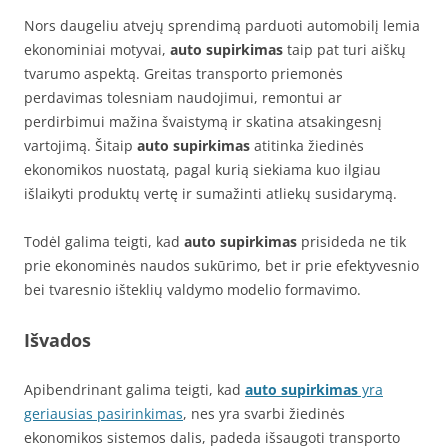
Nors daugeliu atvejų sprendimą parduoti automobilį lemia
ekonominiai motyvai,
auto supirkimas
taip pat turi aiškų
tvarumo aspektą. Greitas transporto priemonės
perdavimas tolesniam naudojimui, remontui ar
perdirbimui mažina švaistymą ir skatina atsakingesnį
vartojimą. Šitaip
auto supirkimas
atitinka žiedinės
ekonomikos nuostatą, pagal kurią siekiama kuo ilgiau
išlaikyti produktų vertę ir sumažinti atliekų susidarymą.
Todėl galima teigti, kad
auto supirkimas
prisideda ne tik
prie ekonominės naudos sukūrimo, bet ir prie efektyvesnio
bei tvaresnio išteklių valdymo modelio formavimo.
Išvados
Apibendrinant galima teigti, kad
auto supirkimas
yra
geriausias pasirinkimas
, nes yra svarbi žiedinės
ekonomikos sistemos dalis, padeda išsaugoti transporto