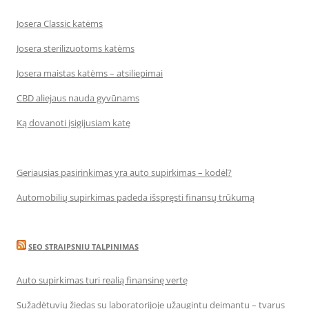
Josera Classic katėms
Josera sterilizuotoms katėms
Josera maistas katėms – atsiliepimai
CBD aliejaus nauda gyvūnams
Ką dovanoti įsigijusiam katę
Geriausias pasirinkimas yra auto supirkimas – kodėl?
Automobilių supirkimas padeda išspręsti finansų trūkumą
SEO STRAIPSNIU TALPINIMAS
Auto supirkimas turi realią finansinę vertę
Sužadėtuvių žiedas su laboratorijoje užaugintu deimantu – tvarus