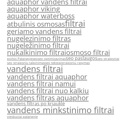
aquaphor vandens filtrai
aquaphor viking
aquaphor waterboss
filtrai
atbulinis osmosas
geriamo vandens filtrai
nugelezinimo filtras
nugeležinimo filtrai
nukalkinimo filtrai
osmoso filtrai
seo paslaugos
poilsis Palangoje
seo
seo optimizavimas
seo straipsniai
seo straipsniu talpinimas
seo tekstai
straipsniu rasymas
vandens filtrai
vandens filtrai aquaphor
vandens filtrai namui
vandens filtrai nuo kalkiu
vandens filtras aquaphor
vandens filtras po kriaukle
vandens minkstinimo filtrai
viesbuciai palangoje