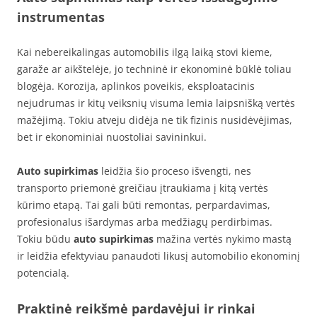
instrumentas
Kai nebereikalingas automobilis ilgą laiką stovi kieme,
garaže ar aikštelėje, jo techninė ir ekonominė būklė toliau
blogėja. Korozija, aplinkos poveikis, eksploatacinis
nejudrumas ir kitų veiksnių visuma lemia laipsnišką vertės
mažėjimą. Tokiu atveju didėja ne tik fizinis nusidėvėjimas,
bet ir ekonominiai nuostoliai savininkui.
Auto supirkimas
leidžia šio proceso išvengti, nes
transporto priemonė greičiau įtraukiama į kitą vertės
kūrimo etapą. Tai gali būti remontas, perpardavimas,
profesionalus išardymas arba medžiagų perdirbimas.
Tokiu būdu
auto supirkimas
mažina vertės nykimo mastą
ir leidžia efektyviau panaudoti likusį automobilio ekonominį
potencialą.
Praktinė reikšmė pardavėjui ir rinkai