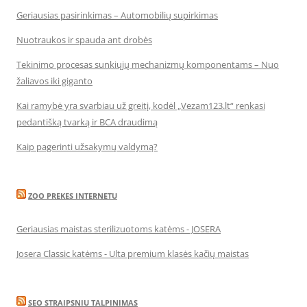
Geriausias pasirinkimas – Automobilių supirkimas
Nuotraukos ir spauda ant drobės
Tekinimo procesas sunkiųjų mechanizmų komponentams – Nuo
žaliavos iki giganto
Kai ramybė yra svarbiau už greitį, kodėl „Vezam123.lt“ renkasi
pedantišką tvarką ir BCA draudimą
Kaip pagerinti užsakymų valdymą?
ZOO PREKES INTERNETU
Geriausias maistas sterilizuotoms katėms - JOSERA
Josera Classic katėms - Ulta premium klasės kačių maistas
SEO STRAIPSNIU TALPINIMAS