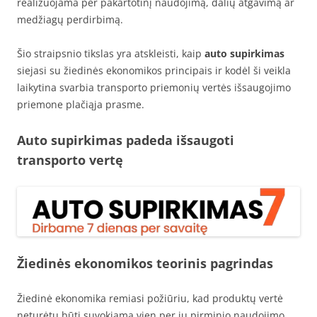
realizuojama per pakartotinį naudojimą, dalių atgavimą ar
medžiagų perdirbimą.
Šio straipsnio tikslas yra atskleisti, kaip
auto supirkimas
siejasi su žiedinės ekonomikos principais ir kodėl ši veikla
laikytina svarbia transporto priemonių vertės išsaugojimo
priemone plačiąja prasme.
Auto supirkimas padeda išsaugoti
transporto vertę
Žiedinės ekonomikos teorinis pagrindas
Žiedinė ekonomika remiasi požiūriu, kad produktų vertė
neturėtų būti suvokiama vien per jų pirminio naudojimo