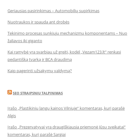
Geriausias pasirinkimas – Automobilių supirkimas
Nuotraukos ir spauda ant drobės
Tekinimo procesas sunkiųjų mechanizmų komponentams – Nuo
žaliavos iki giganto
Kai ramybė yra svarbiau už greitį, kodėl „Vezam123.lt“ renkasi
pedantišką tvarką ir BCA draudimą
Kaip pagerinti užsakymų valdymą?
SEO STRAIPSNIU TALPINIMAS
Įrašo „Plastikinių langų kainos Vilniuje“ komentaras, kurį parašė
Algis
Įrašo „Prezervatyvai yra draugiškiausia priemonė Jūsų sveikatai“
komentaras, kurį parašė Sargiai