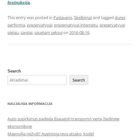
.
Instrukcija
This entry was posted in
Paslaugos
,
Skelbimai
and tagged
durez
performa
,
prezervatyvai
,
prezervatyvai internetu
,
prezervatyvai
pigiau
,
sargiai
,
saugiam seksui
on
2016-08-16
.
Search
Search
NAUJAUSIA INFORMACIJA
Auto supirkimas padeda išsaugoti transporto vertę žiedinėje
ekonomikoje
Magnolija nežydi? Augintoja Ieva atsako, kodėl