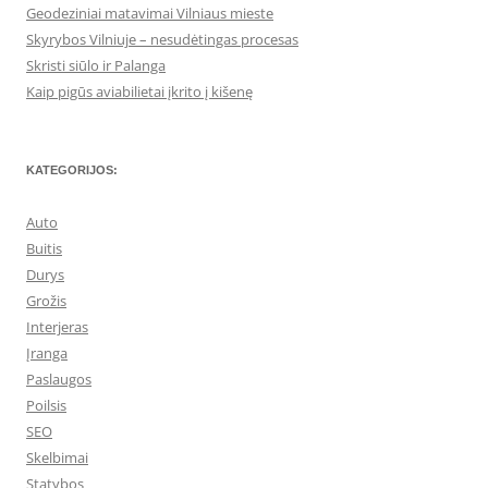
Geodeziniai matavimai Vilniaus mieste
Skyrybos Vilniuje – nesudėtingas procesas
Skristi siūlo ir Palanga
Kaip pigūs aviabilietai įkrito į kišenę
KATEGORIJOS:
Auto
Buitis
Durys
Grožis
Interjeras
Įranga
Paslaugos
Poilsis
SEO
Skelbimai
Statybos