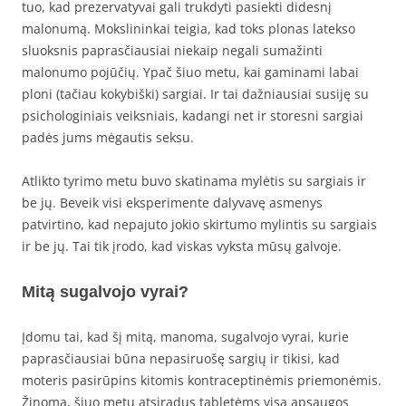
tuo, kad prezervatyvai gali trukdyti pasiekti didesnį
malonumą. Mokslininkai teigia, kad toks plonas latekso
sluoksnis paprasčiausiai niekaip negali sumažinti
malonumo pojūčių. Ypač šiuo metu, kai gaminami labai
ploni (tačiau kokybiški) sargiai. Ir tai dažniausiai susiję su
psichologiniais veiksniais, kadangi net ir storesni sargiai
padės jums mėgautis seksu.
Atlikto tyrimo metu buvo skatinama mylėtis su sargiais ir
be jų. Beveik visi eksperimente dalyvavę asmenys
patvirtino, kad nepajuto jokio skirtumo mylintis su sargiais
ir be jų. Tai tik įrodo, kad viskas vyksta mūsų galvoje.
Mitą sugalvojo vyrai?
Įdomu tai, kad šį mitą, manoma, sugalvojo vyrai, kurie
paprasčiausiai būna nepasiruošę sargių ir tikisi, kad
moteris pasirūpins kitomis kontraceptinėmis priemonėmis.
Žinoma, šiuo metu atsiradus tabletėms visą apsaugos