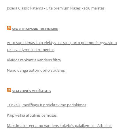
Josera Classic katėms - Ulta premium klasės kačių maistas
SEO STRAIPSNIU TALPINIMAS
Auto supirkimas kaip efektyvus transporto priemonės gyvavimo
ciklo valdymo instrumentas
Klaidos renkantis vandens filtrą
Nano danga automobilio stiklams
STATYBINĖS MEDŽIAGOS
Trinkelių medžiagų ir projektavimo parinkimas
Kaip veikia atbulinis osmosas
Maksimalios geriamo vandens kokybės palaikymui – Atbulinis