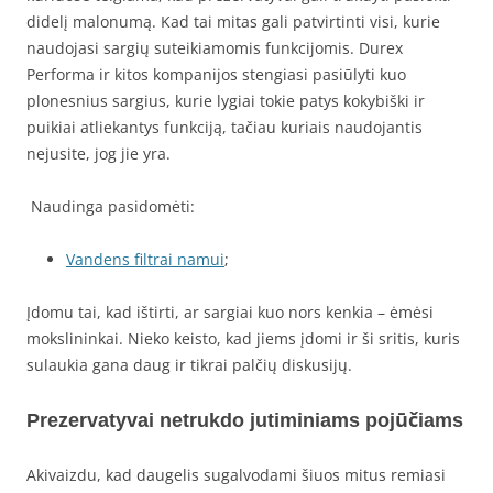
didelį malonumą. Kad tai mitas gali patvirtinti visi, kurie
naudojasi sargių suteikiamomis funkcijomis. Durex
Performa ir kitos kompanijos stengiasi pasiūlyti kuo
plonesnius sargius, kurie lygiai tokie patys kokybiški ir
puikiai atliekantys funkciją, tačiau kuriais naudojantis
nejusite, jog jie yra.
Naudinga pasidomėti:
Vandens filtrai namui
;
Įdomu tai, kad ištirti, ar sargiai kuo nors kenkia – ėmėsi
mokslininkai. Nieko keisto, kad jiems įdomi ir ši sritis, kuris
sulaukia gana daug ir tikrai palčių diskusijų.
Prezervatyvai netrukdo jutiminiams pojūčiams
Akivaizdu, kad daugelis sugalvodami šiuos mitus remiasi