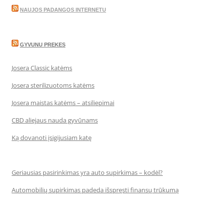
NAUJOS PADANGOS INTERNETU
GYVUNU PREKES
Josera Classic katėms
Josera sterilizuotoms katėms
Josera maistas katėms – atsiliepimai
CBD aliejaus nauda gyvūnams
Ką dovanoti įsigijusiam katę
Geriausias pasirinkimas yra auto supirkimas – kodėl?
Automobilių supirkimas padeda išspręsti finansų trūkumą