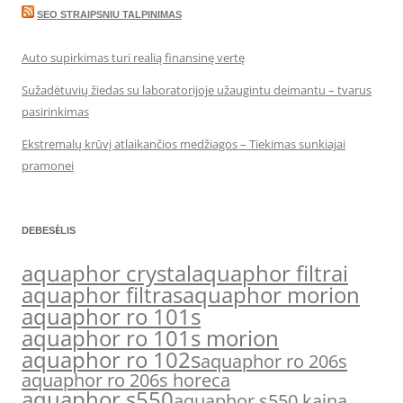
SEO STRAIPSNIU TALPINIMAS
Auto supirkimas turi realią finansinę vertę
Sužadėtuvių žiedas su laboratorijoje užaugintu deimantu – tvarus
pasirinkimas
Ekstremalų krūvį atlaikančios medžiagos – Tiekimas sunkiajai
pramonei
DEBESĖLIS
aquaphor crystal
aquaphor filtrai
aquaphor filtras
aquaphor morion
aquaphor ro 101s
aquaphor ro 101s morion
aquaphor ro 102s
aquaphor ro 206s
aquaphor ro 206s horeca
aquaphor s550
aquaphor s550 kaina