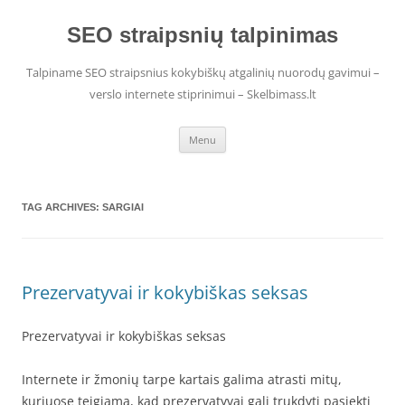
Skip
to
content
SEO straipsnių talpinimas
Talpiname SEO straipsnius kokybiškų atgalinių nuorodų gavimui –
verslo internete stiprinimui – Skelbimass.lt
Menu
TAG ARCHIVES:
SARGIAI
Prezervatyvai ir kokybiškas seksas
Prezervatyvai ir kokybiškas seksas
Internete ir žmonių tarpe kartais galima atrasti mitų,
kuriuose teigiama, kad prezervatyvai gali trukdyti pasiekti