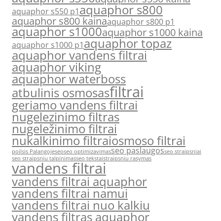
aquaphor s800
aquaphor s550 p1
aquaphor s800 kaina
aquaphor s800 p1
aquaphor s1000
aquaphor s1000 kaina
aquaphor topaz
aquaphor s1000 p1
aquaphor vandens filtrai
aquaphor viking
aquaphor waterboss
filtrai
atbulinis osmosas
geriamo vandens filtrai
nugelezinimo filtras
nugeležinimo filtrai
nukalkinimo filtrai
osmoso filtrai
seo paslaugos
poilsis Palangoje
seo
seo optimizavimas
seo straipsniai
seo straipsniu talpinimas
seo tekstai
straipsniu rasymas
vandens filtrai
vandens filtrai aquaphor
vandens filtrai namui
vandens filtrai nuo kalkiu
vandens filtras aquaphor