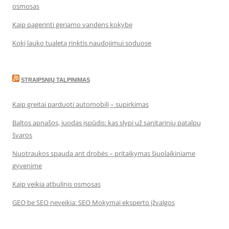
osmosas
Kaip pagerinti geriamo vandens kokybę
Kokį lauko tualetą rinktis naudojimui soduose
STRAIPSNIŲ TALPINIMAS
Kaip greitai parduoti automobilį – supirkimas
Baltos apnašos, juodas įspūdis: kas slypi už sanitarinių patalpų
švaros
Nuotraukos spauda ant drobės – pritaikymas šiuolaikiniame
gyvenime
Kaip veikia atbulinis osmosas
GEO be SEO neveikia: SEO Mokymai eksperto įžvalgos