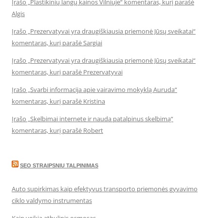
Įrašo „Plastikinių langų kainos Vilniuje“ komentaras, kurį parašė
Algis
Įrašo „Prezervatyvai yra draugiškiausia priemonė Jūsų sveikatai“
komentaras, kurį parašė Sargiai
Įrašo „Prezervatyvai yra draugiškiausia priemonė Jūsų sveikatai“
komentaras, kurį parašė Prezervatyvai
Įrašo „Svarbi informacija apie vairavimo mokyklą Auruda“
komentaras, kurį parašė Kristina
Įrašo „Skelbimai internete ir nauda patalpinus skelbimą“
komentaras, kurį parašė Robert
SEO STRAIPSNIU TALPINIMAS
Auto supirkimas kaip efektyvus transporto priemonės gyvavimo
ciklo valdymo instrumentas