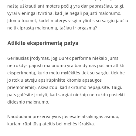
naštą užkrauti ant moters pečių yra dar paprasčiau, taigi,
vyrai vieningai tvirtina, kad jie negali pajusti malonumo.
Įdomu tuomet, kodėl moterys visgi mylintis su sargiu jaučia
ne tik įprastą malonumą, tačiau ir orgazmą?
Atlikite eksperimentą patys
Geriausias įrodymas, jog Durex performa niekaip jums
netrukdys pajusti malonumo yra bandymas pačiam atlikti
eksperimentą, kurio metu mylėkitės tiek su sargiu, tiek be
jo (tokiu atveju apsirūpinkite kitomis apsaugos
priemonėmis). Akivaizdu, kad skirtumo nepajusite. Taigi,
pats galėsite įrodyti, kad sargiai niekaip netrukdo pasiekti
didesnio malonumo.
Naudodami prezervatyvus jūs esate atsakingas asmuo,
kuriam rūpi jūsų ateitis bei meilės išraiška.