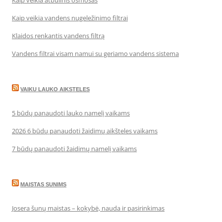
Kaip veikia atbulinis osmosas
Kaip veikia vandens nugeležinimo filtrai
Klaidos renkantis vandens filtrą
Vandens filtrai visam namui su geriamo vandens sistema
VAIKU LAUKO AIKSTELES
5 būdų panaudoti lauko namelį vaikams
2026 6 būdų panaudoti žaidimų aikšteles vaikams
7 būdų panaudoti žaidimų namelį vaikams
MAISTAS SUNIMS
Josera šunų maistas – kokybė, nauda ir pasirinkimas