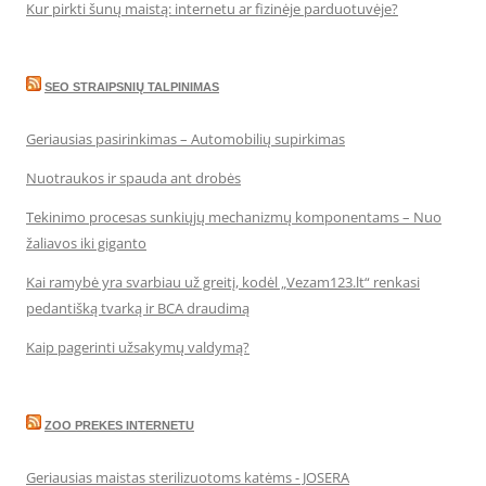
Kur pirkti šunų maistą: internetu ar fizinėje parduotuvėje?
SEO STRAIPSNIŲ TALPINIMAS
Geriausias pasirinkimas – Automobilių supirkimas
Nuotraukos ir spauda ant drobės
Tekinimo procesas sunkiųjų mechanizmų komponentams – Nuo
žaliavos iki giganto
Kai ramybė yra svarbiau už greitį, kodėl „Vezam123.lt“ renkasi
pedantišką tvarką ir BCA draudimą
Kaip pagerinti užsakymų valdymą?
ZOO PREKES INTERNETU
Geriausias maistas sterilizuotoms katėms - JOSERA