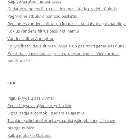
Kaip veikia atbulinis osmosas
Geriamo vandens filtrų pasirinkimas – kada pradėti rūpintis
Pagrindinė atbulinio osmoso paskirtis
Renkamės vandens filtrus po kriaukle – Kokiais atvejais naudingi
Kokius vandens filtrus pasirinkti namui
Vandens filtrai Aquaphor
Kokybiškos vidaus durys Vilniuje: kaip pasirinkti geriausias duris
Praktiškas pasirinkimas grožio profesionalams – Vienkartiniai
rankšluosčiai
KITA:
Pigių skrydžių pasiūlymai
Penki žingsniai pigaus skrydžio link
Signalizacija automobilį padaro saugesniu
Traukinių bilietai internetu yra puiki galimybė negaišti savo
brangaus laiko
Kalbų mokykla Klaipėda