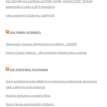
Kai ramybė yra svarbiau už greitį, kodėl „Vezam123.lt“ renkasi
pedantišką tvarką ir BCA draudimą
Kaip pagerinti užsakymų valdymą?
ZOO PREKES INTERNETU
Geriausias maistas sterilizuotoms katėms - JOSERA
Josera Classic katėms - Ulta premium klasės kačių maistas
SEO STRAIPSNIU TALPINIMAS
Auto supirkimas kaip efektyvus transporto priemonės gyvavimo
ciklo valdymo instrumentas
Klaidos renkantis vandens filtrą
Nano danga automobilio stiklams