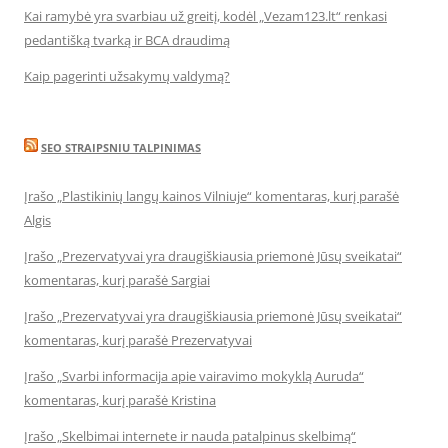
Kai ramybė yra svarbiau už greitį, kodėl „Vezam123.lt“ renkasi
pedantišką tvarką ir BCA draudimą
Kaip pagerinti užsakymų valdymą?
SEO STRAIPSNIU TALPINIMAS
Įrašo „Plastikinių langų kainos Vilniuje“ komentaras, kurį parašė
Algis
Įrašo „Prezervatyvai yra draugiškiausia priemonė Jūsų sveikatai“
komentaras, kurį parašė Sargiai
Įrašo „Prezervatyvai yra draugiškiausia priemonė Jūsų sveikatai“
komentaras, kurį parašė Prezervatyvai
Įrašo „Svarbi informacija apie vairavimo mokyklą Auruda“
komentaras, kurį parašė Kristina
Įrašo „Skelbimai internete ir nauda patalpinus skelbimą“