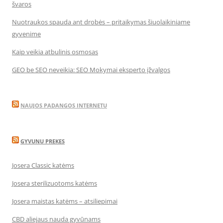
švaros
Nuotraukos spauda ant drobės – pritaikymas šiuolaikiniame
gyvenime
Kaip veikia atbulinis osmosas
GEO be SEO neveikia: SEO Mokymai eksperto įžvalgos
NAUJOS PADANGOS INTERNETU
GYVUNU PREKES
Josera Classic katėms
Josera sterilizuotoms katėms
Josera maistas katėms – atsiliepimai
CBD aliejaus nauda gyvūnams