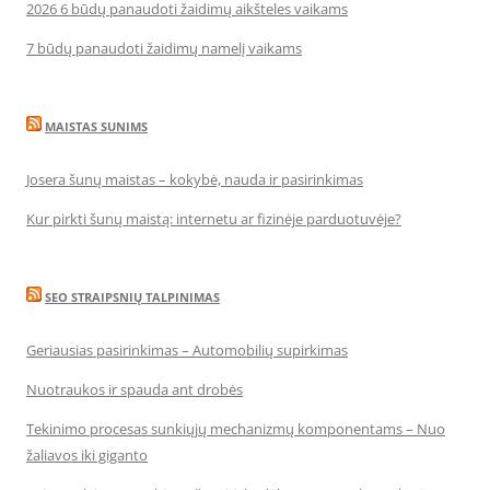
2026 6 būdų panaudoti žaidimų aikšteles vaikams
7 būdų panaudoti žaidimų namelį vaikams
MAISTAS SUNIMS
Josera šunų maistas – kokybė, nauda ir pasirinkimas
Kur pirkti šunų maistą: internetu ar fizinėje parduotuvėje?
SEO STRAIPSNIŲ TALPINIMAS
Geriausias pasirinkimas – Automobilių supirkimas
Nuotraukos ir spauda ant drobės
Tekinimo procesas sunkiųjų mechanizmų komponentams – Nuo
žaliavos iki giganto