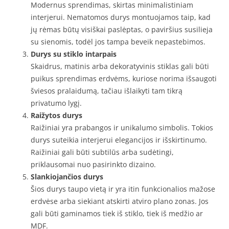
Modernus sprendimas, skirtas minimalistiniam
interjerui. Nematomos durys montuojamos taip, kad
jų rėmas būtų visiškai paslėptas, o paviršius susilieja
su sienomis, todėl jos tampa beveik nepastebimos.
Durys su stiklo intarpais
Skaidrus, matinis arba dekoratyvinis stiklas gali būti
puikus sprendimas erdvėms, kuriose norima išsaugoti
šviesos pralaidumą, tačiau išlaikyti tam tikrą
privatumo lygį.
Raižytos durys
Raižiniai yra prabangos ir unikalumo simbolis. Tokios
durys suteikia interjerui elegancijos ir išskirtinumo.
Raižiniai gali būti subtilūs arba sudėtingi,
priklausomai nuo pasirinkto dizaino.
Slankiojančios durys
Šios durys taupo vietą ir yra itin funkcionalios mažose
erdvėse arba siekiant atskirti atviro plano zonas. Jos
gali būti gaminamos tiek iš stiklo, tiek iš medžio ar
MDF.