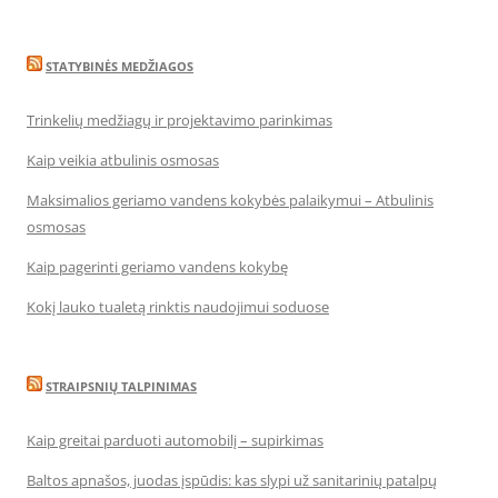
STATYBINĖS MEDŽIAGOS
Trinkelių medžiagų ir projektavimo parinkimas
Kaip veikia atbulinis osmosas
Maksimalios geriamo vandens kokybės palaikymui – Atbulinis
osmosas
Kaip pagerinti geriamo vandens kokybę
Kokį lauko tualetą rinktis naudojimui soduose
STRAIPSNIŲ TALPINIMAS
Kaip greitai parduoti automobilį – supirkimas
Baltos apnašos, juodas įspūdis: kas slypi už sanitarinių patalpų