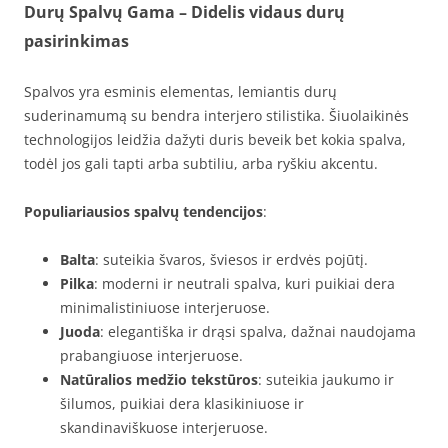
Durų Spalvų Gama – Didelis vidaus durų
pasirinkimas
Spalvos yra esminis elementas, lemiantis durų
suderinamumą su bendra interjero stilistika. Šiuolaikinės
technologijos leidžia dažyti duris beveik bet kokia spalva,
todėl jos gali tapti arba subtiliu, arba ryškiu akcentu.
Populiariausios spalvų tendencijos
:
Balta
: suteikia švaros, šviesos ir erdvės pojūtį.
Pilka
: moderni ir neutrali spalva, kuri puikiai dera
minimalistiniuose interjeruose.
Juoda
: elegantiška ir drąsi spalva, dažnai naudojama
prabangiuose interjeruose.
Natūralios medžio tekstūros
: suteikia jaukumo ir
šilumos, puikiai dera klasikiniuose ir
skandinaviškuose interjeruose.