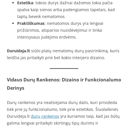
Estetika
: tokios durys dažnai dažomos tokia pačia
spalva kaip sienos arba padengiamos tapetais, kad
taptų beveik nematomos.
Praktiškumas
: nematomos durys yra lengvai
prižiūrimos, atsparios nusidėvėjimui ir tinka
intensyvaus judėjimo erdvėms.
Duruideja.lt
siūlo platų nematomų durų pasirinkimą, kuris
leidžia jas pritaikyti prie bet kokio interjero dizaino.
Vidaus Durų Rankenos: Dizaino ir Funkcionalumo
Derinys
Durų rankenos yra neatsiejama durų dalis, kuri prisideda
tiek prie jų funkcionalumo, tiek prie estetikos. Šiuolaikinės
Duruideja.lt
durų rankenos
yra kuriamos taip, kad jas būtų
galima lengvai pritaikyti skirtingų tipų durims ir