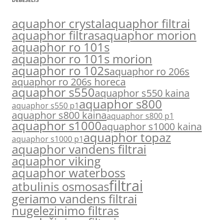
aquaphor crystal
aquaphor filtrai
aquaphor filtras
aquaphor morion
aquaphor ro 101s
aquaphor ro 101s morion
aquaphor ro 102s
aquaphor ro 206s
aquaphor ro 206s horeca
aquaphor s550
aquaphor s550 kaina
aquaphor s800
aquaphor s550 p1
aquaphor s800 kaina
aquaphor s800 p1
aquaphor s1000
aquaphor s1000 kaina
aquaphor topaz
aquaphor s1000 p1
aquaphor vandens filtrai
aquaphor viking
aquaphor waterboss
filtrai
atbulinis osmosas
geriamo vandens filtrai
nugelezinimo filtras