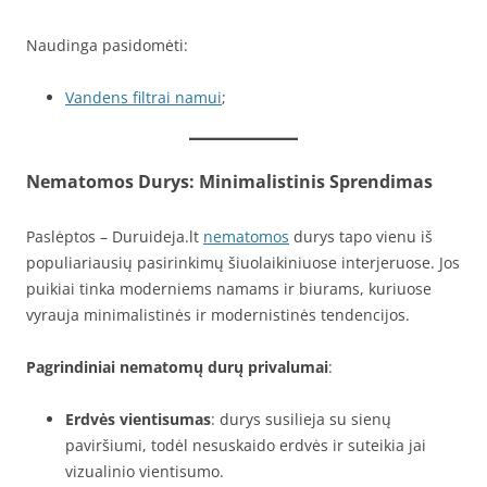
Naudinga pasidomėti:
Vandens filtrai namui
;
Nematomos Durys: Minimalistinis Sprendimas
Paslėptos – Duruideja.lt
nematomos
durys tapo vienu iš
populiariausių pasirinkimų šiuolaikiniuose interjeruose. Jos
puikiai tinka moderniems namams ir biurams, kuriuose
vyrauja minimalistinės ir modernistinės tendencijos.
Pagrindiniai nematomų durų privalumai
:
Erdvės vientisumas
: durys susilieja su sienų
paviršiumi, todėl nesuskaido erdvės ir suteikia jai
vizualinio vientisumo.