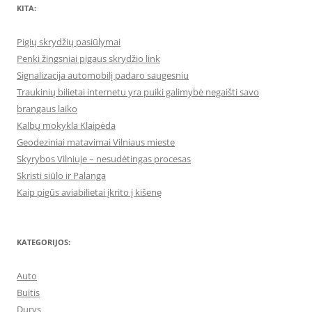
KITA:
Pigių skrydžių pasiūlymai
Penki žingsniai pigaus skrydžio link
Signalizacija automobilį padaro saugesniu
Traukinių bilietai internetu yra puiki galimybė negaišti savo
brangaus laiko
Kalbų mokykla Klaipėda
Geodeziniai matavimai Vilniaus mieste
Skyrybos Vilniuje – nesudėtingas procesas
Skristi siūlo ir Palanga
Kaip pigūs aviabilietai įkrito į kišenę
KATEGORIJOS:
Auto
Buitis
Durys