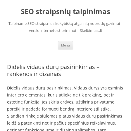
Skip
to
SEO straipsnių talpinimas
content
Talpiname SEO straipsnius kokybiškų atgalinių nuorodų gavimui –
verslo internete stiprinimui – Skelbimass.lt
Menu
Didelis vidaus durų pasirinkimas –
rankenos ir dizainas
Didelis vidaus durų pasirinkimas. Vidaus durys yra esminis
interjero elementas, kuris atlieka ne tik praktinę, bet ir
estetinę funkciją. Jos skiria erdves, užtikrina privatumo
poreikį ir padeda formuoti bendrą interjero stilistiką.
Šiandien rinkoje siūlomas platus vidaus durų pasirinkimas
leidžia patenkinti net ir pačius specifinius reikalavimus,
derinant funkcionalumą ir dizaino galimybes. Tarp