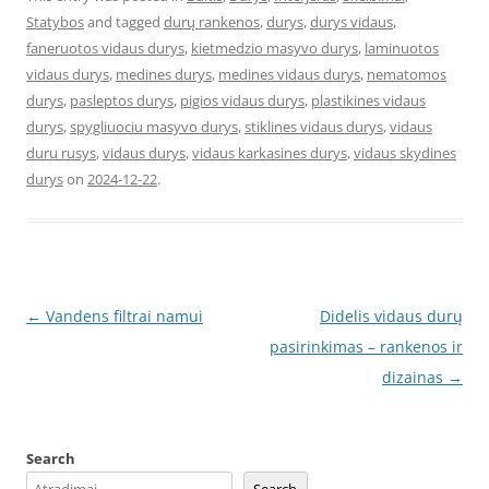
Statybos
and tagged
durų rankenos
,
durys
,
durys vidaus
,
faneruotos vidaus durys
,
kietmedzio masyvo durys
,
laminuotos
vidaus durys
,
medines durys
,
medines vidaus durys
,
nematomos
durys
,
pasleptos durys
,
pigios vidaus durys
,
plastikines vidaus
durys
,
spygliuociu masyvo durys
,
stiklines vidaus durys
,
vidaus
duru rusys
,
vidaus durys
,
vidaus karkasines durys
,
vidaus skydines
durys
on
2024-12-22
.
Post
←
Vandens filtrai namui
Didelis vidaus durų
navigation
pasirinkimas – rankenos ir
dizainas
→
Search