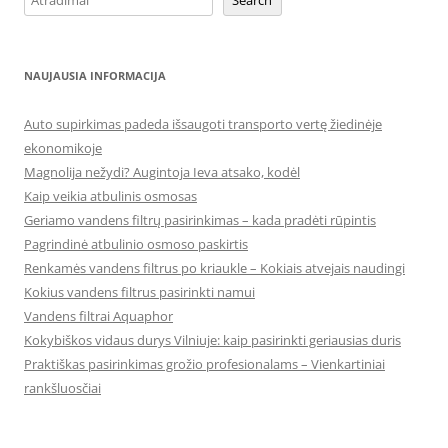
Search
NAUJAUSIA INFORMACIJA
Auto supirkimas padeda išsaugoti transporto vertę žiedinėje
ekonomikoje
Magnolija nežydi? Augintoja Ieva atsako, kodėl
Kaip veikia atbulinis osmosas
Geriamo vandens filtrų pasirinkimas – kada pradėti rūpintis
Pagrindinė atbulinio osmoso paskirtis
Renkamės vandens filtrus po kriaukle – Kokiais atvejais naudingi
Kokius vandens filtrus pasirinkti namui
Vandens filtrai Aquaphor
Kokybiškos vidaus durys Vilniuje: kaip pasirinkti geriausias duris
Praktiškas pasirinkimas grožio profesionalams – Vienkartiniai
rankšluosčiai