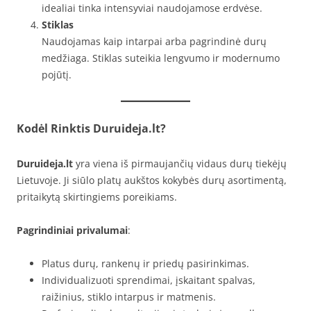
idealiai tinka intensyviai naudojamose erdvėse.
Stiklas
Naudojamas kaip intarpai arba pagrindinė durų
medžiaga. Stiklas suteikia lengvumo ir modernumo
pojūtį.
Kodėl Rinktis Duruideja.lt?
Duruideja.lt
yra viena iš pirmaujančių vidaus durų tiekėjų
Lietuvoje. Ji siūlo platų aukštos kokybės durų asortimentą,
pritaikytą skirtingiems poreikiams.
Pagrindiniai privalumai
:
Platus durų, rankenų ir priedų pasirinkimas.
Individualizuoti sprendimai, įskaitant spalvas,
raižinius, stiklo intarpus ir matmenis.