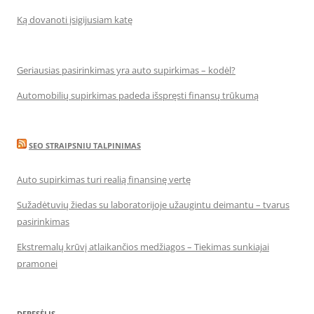
Ką dovanoti įsigijusiam katę
Geriausias pasirinkimas yra auto supirkimas – kodėl?
Automobilių supirkimas padeda išspręsti finansų trūkumą
SEO STRAIPSNIU TALPINIMAS
Auto supirkimas turi realią finansinę vertę
Sužadėtuvių žiedas su laboratorijoje užaugintu deimantu – tvarus
pasirinkimas
Ekstremalų krūvį atlaikančios medžiagos – Tiekimas sunkiajai
pramonei
DEBESĖLIS