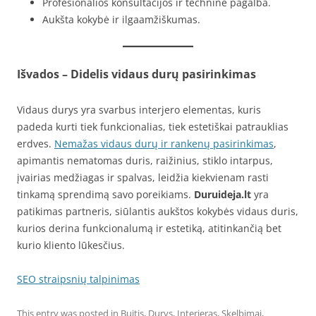
Profesionalios konsultacijos ir techninė pagalba.
Aukšta kokybė ir ilgaamžiškumas.
Išvados – Didelis vidaus durų pasirinkimas
Vidaus durys yra svarbus interjero elementas, kuris
padeda kurti tiek funkcionalias, tiek estetiškai patrauklias
erdves.
Nemažas vidaus durų ir rankenų pasirinkimas
,
apimantis nematomas duris, raižinius, stiklo intarpus,
įvairias medžiagas ir spalvas, leidžia kiekvienam rasti
tinkamą sprendimą savo poreikiams.
Duruideja.lt
yra
patikimas partneris, siūlantis aukštos kokybės vidaus duris,
kurios derina funkcionalumą ir estetiką, atitinkančią bet
kurio kliento lūkesčius.
SEO straipsnių talpinimas
This entry was posted in
Buitis
,
Durys
,
Interjeras
,
Skelbimai
,