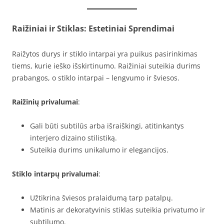
Raižiniai ir Stiklas: Estetiniai Sprendimai
Raižytos durys ir stiklo intarpai yra puikus pasirinkimas
tiems, kurie ieško išskirtinumo. Raižiniai suteikia durims
prabangos, o stiklo intarpai – lengvumo ir šviesos.
Raižinių privalumai
:
Gali būti subtilūs arba išraiškingi, atitinkantys
interjero dizaino stilistiką.
Suteikia durims unikalumo ir elegancijos.
Stiklo intarpų privalumai
:
Užtikrina šviesos pralaidumą tarp patalpų.
Matinis ar dekoratyvinis stiklas suteikia privatumo ir
subtilumo.