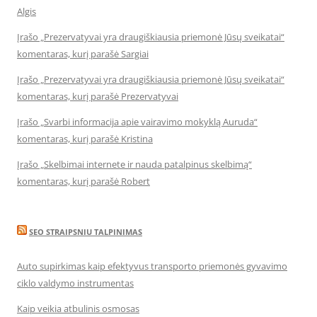
Algis
Įrašo „Prezervatyvai yra draugiškiausia priemonė Jūsų sveikatai“
komentaras, kurį parašė Sargiai
Įrašo „Prezervatyvai yra draugiškiausia priemonė Jūsų sveikatai“
komentaras, kurį parašė Prezervatyvai
Įrašo „Svarbi informacija apie vairavimo mokyklą Auruda“
komentaras, kurį parašė Kristina
Įrašo „Skelbimai internete ir nauda patalpinus skelbimą“
komentaras, kurį parašė Robert
SEO STRAIPSNIU TALPINIMAS
Auto supirkimas kaip efektyvus transporto priemonės gyvavimo
ciklo valdymo instrumentas
Kaip veikia atbulinis osmosas