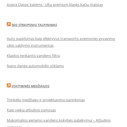
Josera Classic katėms - Ulta premium klasės kačių maistas
SEO STRAIPSNIU TALPINIMAS
Auto supirkimas kaip efektyvus transporto priemonės gyvavimo
ciklo valdymo instrumentas
Klaidos renkantis vandens filtrą
Nano danga automobilio stiklams
STATYBINĖS MEDŽIAGOS
Trinkelių medžiagų ir projektavimo parinkimas
Kaip veikia atbulinis osmosas
Maksimalios geriamo vandens kokybės palaikymui – Atbulinis