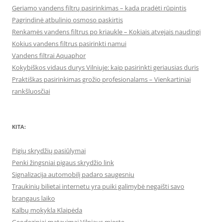
Geriamo vandens filtrų pasirinkimas – kada pradėti rūpintis
Pagrindinė atbulinio osmoso paskirtis
Renkamės vandens filtrus po kriaukle – Kokiais atvejais naudingi
Kokius vandens filtrus pasirinkti namui
Vandens filtrai Aquaphor
Kokybiškos vidaus durys Vilniuje: kaip pasirinkti geriausias duris
Praktiškas pasirinkimas grožio profesionalams – Vienkartiniai
rankšluosčiai
KITA:
Pigių skrydžių pasiūlymai
Penki žingsniai pigaus skrydžio link
Signalizacija automobilį padaro saugesniu
Traukinių bilietai internetu yra puiki galimybė negaišti savo
brangaus laiko
Kalbų mokykla Klaipėda