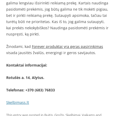
galima lengviau išsirinkti reikiamą prekę. Kartais naudinga
pasidomėti prekėmis, jog būtų galima ne tik mokėti pigiau,
bet ir pirkti reikiamą prekę. Sutaupyti apsimoka, tačiau tai
turėtų būti ne prioritetas. Kas iš to, jog galima sutaupyti,
kai prekės nekokybiškos? Naudinga pasidomėti prekėmis ir
nuspręsti, ką pirkti.
Žinodami, kad
Forever produktai yra geras pasirinkimas
visada jausitės žvalūs, energingi ir geros savijautos.
Kontaktai informacijai:
Rotušės a. 14, Alytus.
Telefonas: +370 (683) 76833
Skelbimass.lt
This entry was posted in
Buitis
,
Grožis
,
Skelbimai
,
Vaikams
and