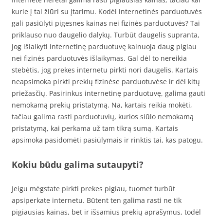
kurie į tai žiūri su įtarimu. Kodėl internetinės parduotuvės
gali pasiūlyti pigesnes kainas nei fizinės parduotuvės? Tai
priklauso nuo daugelio dalykų. Turbūt daugelis supranta,
jog išlaikyti internetinę parduotuvę kainuoja daug pigiau
nei fizinės parduotuvės išlaikymas. Gal dėl to nereikia
stebėtis, jog prekes internetu pirkti nori daugelis. Kartais
neapsimoka pirkti prekių fizinėse parduotuvėse ir dėl kitų
priežasčių. Pasirinkus internetinę parduotuvę, galima gauti
nemokamą prekių pristatymą. Na, kartais reikia mokėti,
tačiau galima rasti parduotuvių, kurios siūlo nemokamą
pristatymą, kai perkama už tam tikrą sumą. Kartais
apsimoka pasidomėti pasiūlymais ir rinktis tai, kas patogu.
Kokiu būdu galima sutaupyti?
Jeigu mėgstate pirkti prekes pigiau, tuomet turbūt
apsiperkate internetu. Būtent ten galima rasti ne tik
pigiausias kainas, bet ir išsamius prekių aprašymus, todėl