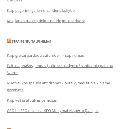
osmosas
Kaip pagerinti geriamo vandens kokybę
Kokį lauko tualetą rinktis naudojimui soduose
STRAIPSNIŲ TALPINIMAS
Kaip greitai parduoti automobilį – supirkimas
Baltos apnašos, juodas įspūdis: kas slypi už sanitarinių patalpų
švaros
Nuotraukos spauda ant drobės – pritaikymas šiuolaikiniame
gyvenime
Kaip veikia atbulinis osmosas
GEO be SEO neveikia: SEO Mokymai eksperto įžvalgos