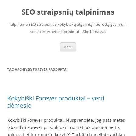
Skip
to
SEO straipsnių talpinimas
content
Talpiname SEO straipsnius kokybiškų atgalinių nuorodų gavimui –
verslo internete stiprinimui – Skelbimass.lt
Menu
TAG ARCHIVES:
FOREVER PRODUKTAI
Kokybiški Forever produktai – verti
dėmesio
Kokybiški Forever produktai. Nusprendėte, jog pats metas
išbandyti Forever produktus? Tuomet jus domina ne tik
kainos, bet ir produktų kokybė? Turbūt daugeliui svarbiau