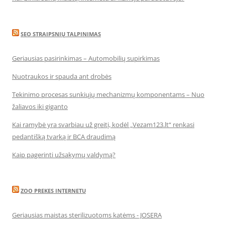
SEO STRAIPSNIŲ TALPINIMAS
Geriausias pasirinkimas – Automobilių supirkimas
Nuotraukos ir spauda ant drobės
Tekinimo procesas sunkiųjų mechanizmų komponentams – Nuo
žaliavos iki giganto
Kai ramybė yra svarbiau už greitį, kodėl „Vezam123.lt“ renkasi
pedantišką tvarką ir BCA draudimą
Kaip pagerinti užsakymų valdymą?
ZOO PREKES INTERNETU
Geriausias maistas sterilizuotoms katėms - JOSERA