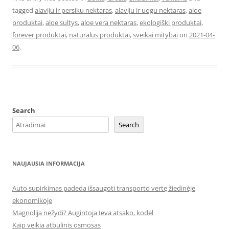
tagged
alaviju ir persiku nektaras
,
alaviju ir uogu nektaras
,
aloe
produktai
,
aloe sultys
,
aloe vera nektaras
,
ekologiški produktai
,
forever produktai
,
naturalus produktai
,
sveikai mitybai
on
2021-04-
06
.
Search
Search
NAUJAUSIA INFORMACIJA
Auto supirkimas padeda išsaugoti transporto vertę žiedinėje
ekonomikoje
Magnolija nežydi? Augintoja Ieva atsako, kodėl
Kaip veikia atbulinis osmosas