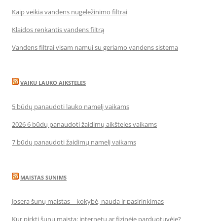
Kaip veikia vandens nugeležinimo filtrai
Klaidos renkantis vandens filtrą
Vandens filtrai visam namui su geriamo vandens sistema
VAIKU LAUKO AIKSTELES
5 būdų panaudoti lauko namelį vaikams
2026 6 būdų panaudoti žaidimų aikšteles vaikams
7 būdų panaudoti žaidimų namelį vaikams
MAISTAS SUNIMS
Josera šunų maistas – kokybė, nauda ir pasirinkimas
Kur pirkti šunų maistą: internetu ar fizinėje parduotuvėje?