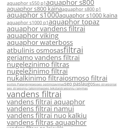
aquaphor s800
aquaphor s550 p1
aquaphor s800 kaina
aquaphor s800 p1
aquaphor s1000
aquaphor s1000 kaina
aquaphor topaz
aquaphor s1000 p1
aquaphor vandens filtrai
aquaphor viking
aquaphor waterboss
filtrai
atbulinis osmosas
geriamo vandens filtrai
nugelezinimo filtras
nugeležinimo filtrai
nukalkinimo filtrai
osmoso filtrai
seo paslaugos
poilsis Palangoje
seo
seo optimizavimas
seo straipsniai
seo straipsniu talpinimas
seo tekstai
straipsniu rasymas
vandens filtrai
vandens filtrai aquaphor
vandens filtrai namui
vandens filtrai nuo kalkiu
vandens filtras aquaphor