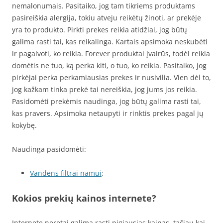
nemalonumais. Pasitaiko, jog tam tikriems produktams
pasireiškia alergija, tokiu atveju reikėtų žinoti, ar prekėje
yra to produkto. Pirkti prekes reikia atidžiai, jog būtų
galima rasti tai, kas reikalinga. Kartais apsimoka neskubėti
ir pagalvoti, ko reikia. Forever produktai įvairūs, todėl reikia
domėtis ne tuo, ką perka kiti, o tuo, ko reikia. Pasitaiko, jog
pirkėjai perka perkamiausias prekes ir nusivilia. Vien dėl to,
jog kažkam tinka prekė tai nereiškia, jog jums jos reikia.
Pasidomėti prekėmis naudinga, jog būtų galima rasti tai,
kas pravers. Apsimoka netaupyti ir rinktis prekes pagal jų
kokybę.
Naudinga pasidomėti:
Vandens filtrai namui
;
Kokios prekių kainos internete?
Internete neretai galima rasti pigiausias kainas, tačiau kai