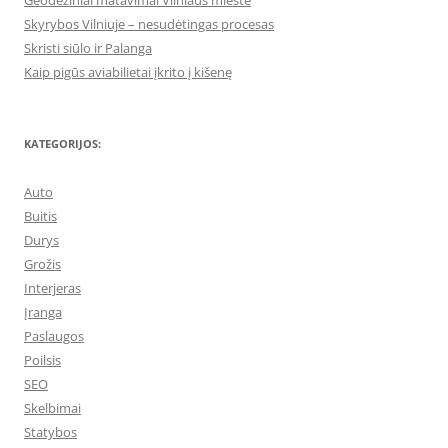
Geodeziniai matavimai Vilniaus mieste
Skyrybos Vilniuje – nesudėtingas procesas
Skristi siūlo ir Palanga
Kaip pigūs aviabilietai įkrito į kišenę
KATEGORIJOS:
Auto
Buitis
Durys
Grožis
Interjeras
Įranga
Paslaugos
Poilsis
SEO
Skelbimai
Statybos