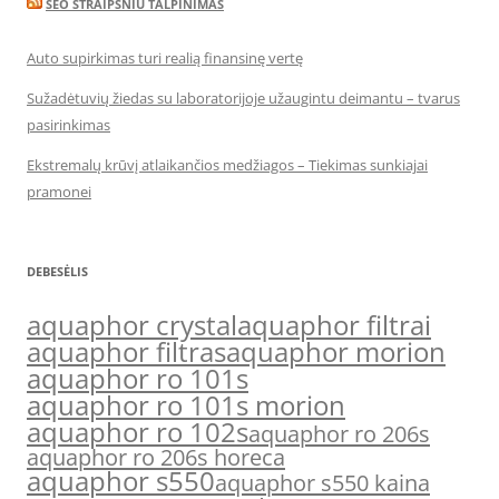
SEO STRAIPSNIU TALPINIMAS
Auto supirkimas turi realią finansinę vertę
Sužadėtuvių žiedas su laboratorijoje užaugintu deimantu – tvarus
pasirinkimas
Ekstremalų krūvį atlaikančios medžiagos – Tiekimas sunkiajai
pramonei
DEBESĖLIS
aquaphor crystal
aquaphor filtrai
aquaphor filtras
aquaphor morion
aquaphor ro 101s
aquaphor ro 101s morion
aquaphor ro 102s
aquaphor ro 206s
aquaphor ro 206s horeca
aquaphor s550
aquaphor s550 kaina