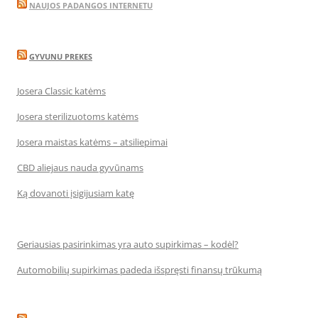
NAUJOS PADANGOS INTERNETU
GYVUNU PREKES
Josera Classic katėms
Josera sterilizuotoms katėms
Josera maistas katėms – atsiliepimai
CBD aliejaus nauda gyvūnams
Ką dovanoti įsigijusiam katę
Geriausias pasirinkimas yra auto supirkimas – kodėl?
Automobilių supirkimas padeda išspręsti finansų trūkumą