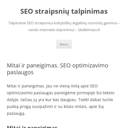
Skip
to
SEO straipsnių talpinimas
content
Talpiname SEO straipsnius kokybiškų atgalinių nuorodų gavimui –
verslo internete stiprinimui – Skelbimass.lt
Menu
Mitai ir paneigimas. SEO optimizavimo
paslaugos
Mitai ir paneigimas. Jau ne vieną mitą apie SEO
optimizavimo paslaugas paneigėme pirmojoje šio teksto
dalyje, tačiau jų yra kur kas daugiau. Todėl dabar turite
puikią progą susipažinti ir su kitais mitais, apie šią
paslaugą.
Mitai ir paneigimas