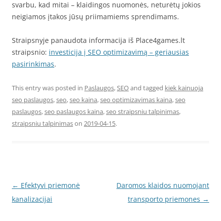
svarbu, kad mitai – klaidingos nuomonės, neturėtų jokios
neigiamos įtakos jūsų priimamiems sprendimams.
Straipsnyje panaudota informacija iš Place4games.lt
straipsnio:
investicija į SEO optimizavimą – geriausias
pasirinkimas
.
This entry was posted in
Paslaugos
,
SEO
and tagged
kiek kainuoja
seo paslaugos
,
seo
,
seo kaina
,
seo optimizavimas kaina
,
seo
paslaugos
,
seo paslaugos kaina
,
seo straipsniu talpinimas
,
straipsniu talpinimas
on
2019-04-15
.
Post
←
Efektyvi priemonė
Daromos klaidos nuomojant
navigation
kanalizacijai
transporto priemones
→