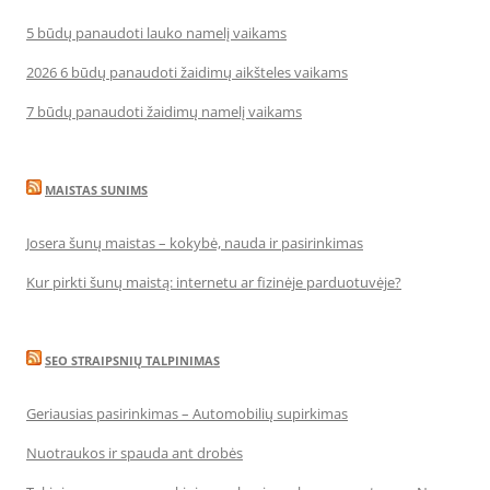
5 būdų panaudoti lauko namelį vaikams
2026 6 būdų panaudoti žaidimų aikšteles vaikams
7 būdų panaudoti žaidimų namelį vaikams
MAISTAS SUNIMS
Josera šunų maistas – kokybė, nauda ir pasirinkimas
Kur pirkti šunų maistą: internetu ar fizinėje parduotuvėje?
SEO STRAIPSNIŲ TALPINIMAS
Geriausias pasirinkimas – Automobilių supirkimas
Nuotraukos ir spauda ant drobės