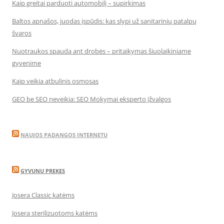
Kaip greitai parduoti automobilį – supirkimas
Baltos apnašos, juodas įspūdis: kas slypi už sanitarinių patalpų
švaros
Nuotraukos spauda ant drobės – pritaikymas šiuolaikiniame
gyvenime
Kaip veikia atbulinis osmosas
GEO be SEO neveikia: SEO Mokymai eksperto įžvalgos
NAUJOS PADANGOS INTERNETU
GYVUNU PREKES
Josera Classic katėms
Josera sterilizuotoms katėms