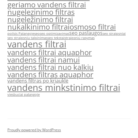
geriamo vandens filtrai
nugelezinimo filtras
nugeležinimo filtrai
nukalkinimo filtrai
osmoso filtrai
seo paslaugos
poilsis Palangoje
seo
seo optimizavimas
seo straipsniai
seo straipsniu talpinimas
seo tekstai
straipsniu rasymas
vandens filtrai
vandens filtrai aquaphor
vandens filtrai namui
vandens filtrai nuo kalkiu
vandens filtras aquaphor
vandens filtras po kriaukle
vandens minkstinimo filtrai
viesbuciai palangoje
Proudly powered by WordPress