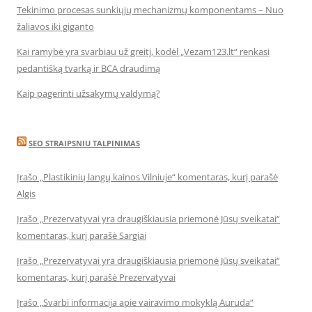
Tekinimo procesas sunkiųjų mechanizmų komponentams – Nuo
žaliavos iki giganto
Kai ramybė yra svarbiau už greitį, kodėl „Vezam123.lt“ renkasi
pedantišką tvarką ir BCA draudimą
Kaip pagerinti užsakymų valdymą?
SEO STRAIPSNIU TALPINIMAS
Įrašo „Plastikinių langų kainos Vilniuje“ komentaras, kurį parašė
Algis
Įrašo „Prezervatyvai yra draugiškiausia priemonė Jūsų sveikatai“
komentaras, kurį parašė Sargiai
Įrašo „Prezervatyvai yra draugiškiausia priemonė Jūsų sveikatai“
komentaras, kurį parašė Prezervatyvai
Įrašo „Svarbi informacija apie vairavimo mokyklą Auruda“