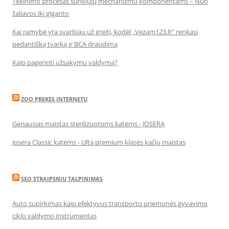
Tekinimo procesas sunkiųjų mechanizmų komponentams – Nuo
žaliavos iki giganto
Kai ramybė yra svarbiau už greitį, kodėl „Vezam123.lt“ renkasi
pedantišką tvarką ir BCA draudimą
Kaip pagerinti užsakymų valdymą?
ZOO PREKES INTERNETU
Geriausias maistas sterilizuotoms katėms - JOSERA
Josera Classic katėms - Ulta premium klasės kačių maistas
SEO STRAIPSNIU TALPINIMAS
Auto supirkimas kaip efektyvus transporto priemonės gyvavimo
ciklo valdymo instrumentas