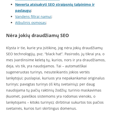
Neverta atsisakyti SEO straipsnių talpinimo ir
paslaugų
;
Vandens filtrai namui
;
Atbulinis osmosas
;
Nėra jokių draudžiamų SEO
Klysta ir tie, kurie yra įsitikinę, jog nėra jokių draudžiamų
SEO technologijų, pvz. “black hat”. Pasirodo, jų tikrai yra, o
mes įvardinsime keletą tų, kurios, nors ir yra draudžiamos,
deja, vis tik, yra naudojamos. Tai – automatiškai
sugeneruotas turinys, nesuteikiantis jokios vertės
lankytojui; puslapiai, kuriuos yra nepakankamai originalus
turinys; pavogtas turinys (iš kitų svetainių); per daug
naudojama tų pačių raktinių žodžių; turinio maskavimas
(kuomet, paieškos sistemoms yra rodomas vienoks, o
lankytojams – kitoks turinys); dirbtinai sukurtos tos pačios
svetainės, kurios turi skirtingus domenus.