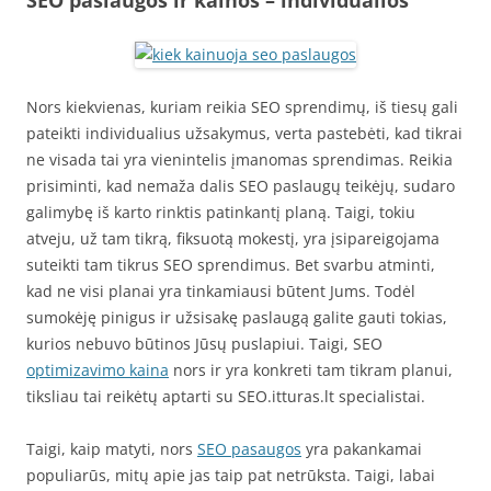
SEO paslaugos ir kainos – individualios
Nors kiekvienas, kuriam reikia SEO sprendimų, iš tiesų gali
pateikti individualius užsakymus, verta pastebėti, kad tikrai
ne visada tai yra vienintelis įmanomas sprendimas. Reikia
prisiminti, kad nemaža dalis SEO paslaugų teikėjų, sudaro
galimybę iš karto rinktis patinkantį planą. Taigi, tokiu
atveju, už tam tikrą, fiksuotą mokestį, yra įsipareigojama
suteikti tam tikrus SEO sprendimus. Bet svarbu atminti,
kad ne visi planai yra tinkamiausi būtent Jums. Todėl
sumokėję pinigus ir užsisakę paslaugą galite gauti tokias,
kurios nebuvo būtinos Jūsų puslapiui. Taigi, SEO
optimizavimo kaina
nors ir yra konkreti tam tikram planui,
tiksliau tai reikėtų aptarti su SEO.itturas.lt specialistai.
Taigi, kaip matyti, nors
SEO pasaugos
yra pakankamai
populiarūs, mitų apie jas taip pat netrūksta. Taigi, labai