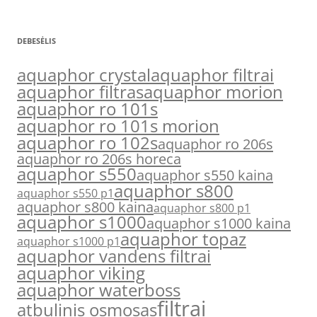
DEBESĖLIS
aquaphor crystal
aquaphor filtrai
aquaphor filtras
aquaphor morion
aquaphor ro 101s
aquaphor ro 101s morion
aquaphor ro 102s
aquaphor ro 206s
aquaphor ro 206s horeca
aquaphor s550
aquaphor s550 kaina
aquaphor s800
aquaphor s550 p1
aquaphor s800 kaina
aquaphor s800 p1
aquaphor s1000
aquaphor s1000 kaina
aquaphor topaz
aquaphor s1000 p1
aquaphor vandens filtrai
aquaphor viking
aquaphor waterboss
filtrai
atbulinis osmosas