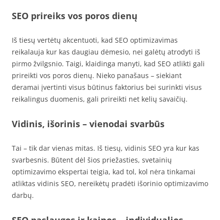
SEO prireiks vos poros dienų
Iš tiesų vertėtų akcentuoti, kad SEO optimizavimas
reikalauja kur kas daugiau dėmesio, nei galėtų atrodyti iš
pirmo žvilgsnio. Taigi, klaidinga manyti, kad SEO atlikti gali
prireikti vos poros dienų. Nieko panašaus – siekiant
deramai įvertinti visus būtinus faktorius bei surinkti visus
reikalingus duomenis, gali prireikti net kelių savaičių.
Vidinis, išorinis – vienodai svarbūs
Tai – tik dar vienas mitas. Iš tiesų, vidinis SEO yra kur kas
svarbesnis. Būtent dėl šios priežasties, svetainių
optimizavimo ekspertai teigia, kad tol, kol nėra tinkamai
atliktas vidinis SEO, nereikėtų pradėti išorinio optimizavimo
darbų.