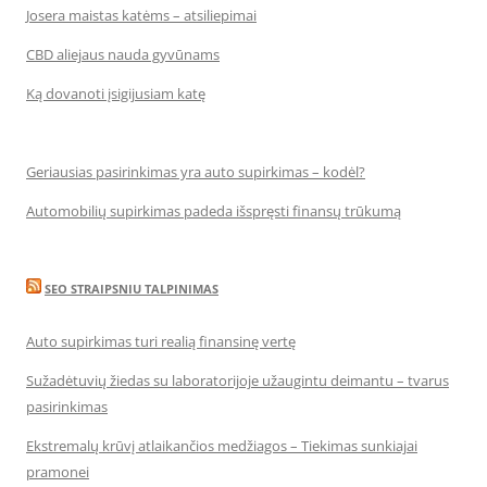
Josera maistas katėms – atsiliepimai
CBD aliejaus nauda gyvūnams
Ką dovanoti įsigijusiam katę
Geriausias pasirinkimas yra auto supirkimas – kodėl?
Automobilių supirkimas padeda išspręsti finansų trūkumą
SEO STRAIPSNIU TALPINIMAS
Auto supirkimas turi realią finansinę vertę
Sužadėtuvių žiedas su laboratorijoje užaugintu deimantu – tvarus
pasirinkimas
Ekstremalų krūvį atlaikančios medžiagos – Tiekimas sunkiajai
pramonei