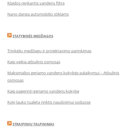
Klaidos renkantis vandens filtrą
Nano danga automobilio stiklams
STATYBINĖS MEDŽIAGOS
Trinkelių medžiagų ir projektavimo parinkimas
Kaip veikia atbulinis osmosas
Maksimalios geriamo vandens kokybės palaikymui – Atbulinis
osmosas
Kaip pagerinti geriamo vandens kokybę
Kokį lauko tualetą rinktis naudojimui soduose
STRAIPSNIŲ TALPINIMAS