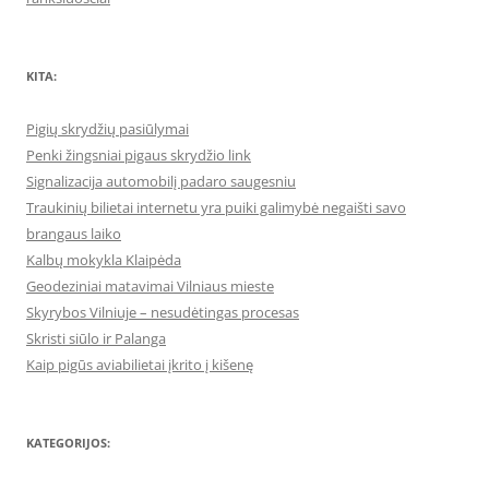
KITA:
Pigių skrydžių pasiūlymai
Penki žingsniai pigaus skrydžio link
Signalizacija automobilį padaro saugesniu
Traukinių bilietai internetu yra puiki galimybė negaišti savo
brangaus laiko
Kalbų mokykla Klaipėda
Geodeziniai matavimai Vilniaus mieste
Skyrybos Vilniuje – nesudėtingas procesas
Skristi siūlo ir Palanga
Kaip pigūs aviabilietai įkrito į kišenę
KATEGORIJOS: