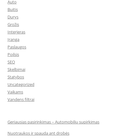
Auto
Buitis
Durys
Grožis
Interjeras
Įranga
Paslaugos
Poilsis
SEO
Skelbimai
Statybos
Uncategorized
Vaikams
Vandens filtrai
Geriausias pasirinkimas – Automobilių supirkimas
Nuotraukos ir spauda ant drobės