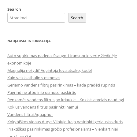
Search
Search
NAUJAUSIA INFORMACIJA
Auto supirkimas padeda išsaugoti transporto vertę žiedinėje
ekonomikoje
Magnolija nežydi? Augintoja Ieva atsako, kodėl
Kaip veikia atbulinis osmosas
Geriamo vandens filtrų pasirinkimas – kada pradėti rūpintis
Pagrindinė atbulinio osmoso paskirtis
Renkamės vandens filtrus po kriaukle – Kokiais atvejais naudingi
Kokius vandens filtrus pasirinkti namui
Vandens filtrai Aquaphor
Kokybiškos vidaus durys Vilniuje: kaip pasirinkti geriausias duris
Praktiškas pasirinkimas grožio profesionalams – Vienkartiniai
rankšluosčiai