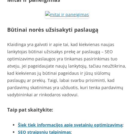
Būtinai norės užsisakyti paslaugą
Klaidinga yra galvoti ir apie tai, kad kiekvienas naujas
lankytojas būtinai užsisakys prekę ar paslaugą – SEO
optimizavimo paslaugos yra tinkamas pasirinkimas tuo
atveju, jei pageidaujate naujų lankytojų, tačiau neužtikrina,
kad kiekvienas jų būtinai pageidaus ir jūsų siūlomų
paslaugų ar prekių. Taigi, labai svarbu prisiminti, kad
pardavimų skatinimas yra užduotis, kuri tenka pardavimų
vadybininkai ar rinkodaros vadovui.
Taip pat skaitykite:
Šiek tiek informacijos apie svetainių optimizavimą
;
SEO straipsniu talpinimas
;